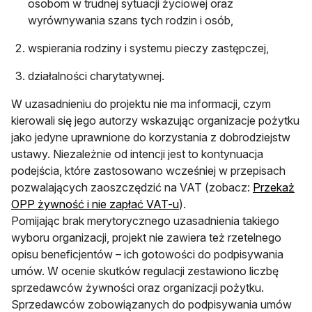
osobom w trudnej sytuacji życiowej oraz
wyrównywania szans tych rodzin i osób,
wspierania rodziny i systemu pieczy zastępczej,
działalności charytatywnej.
W uzasadnieniu do projektu nie ma informacji, czym
kierowali się jego autorzy wskazując organizacje pożytku
jako jedyne uprawnione do korzystania z dobrodziejstw
ustawy. Niezależnie od intencji jest to kontynuacja
podejścia, które zastosowano wcześniej w przepisach
pozwalających zaoszczędzić na VAT (zobacz:
Przekaż
otwiera się w nowej karcie
OPP żywność i nie zapłać VAT-u
).
Pomijając brak merytorycznego uzasadnienia takiego
wyboru organizacji, projekt nie zawiera też rzetelnego
opisu beneficjentów – ich gotowości do podpisywania
umów. W ocenie skutków regulacji zestawiono liczbę
sprzedawców żywności oraz organizacji pożytku.
Sprzedawców zobowiązanych do podpisywania umów