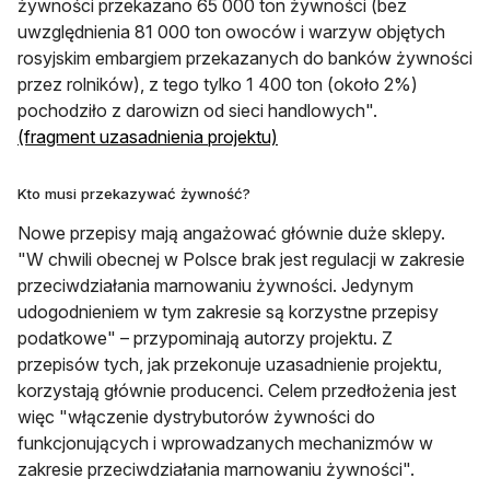
żywności przekazano 65 000 ton żywności (bez
uwzględnienia 81 000 ton owoców i warzyw objętych
rosyjskim embargiem przekazanych do banków żywności
przez rolników), z tego tylko 1 400 ton (około 2%)
pochodziło z darowizn od sieci handlowych".
otwiera się w nowej karcie
(fragment uzasadnienia projektu)
Kto musi przekazywać żywność?
Nowe przepisy mają angażować głównie duże sklepy.
"W chwili obecnej w Polsce brak jest regulacji w zakresie
przeciwdziałania marnowaniu żywności. Jedynym
udogodnieniem w tym zakresie są korzystne przepisy
podatkowe" – przypominają autorzy projektu. Z
przepisów tych, jak przekonuje uzasadnienie projektu,
korzystają głównie producenci. Celem przedłożenia jest
więc "włączenie dystrybutorów żywności do
funkcjonujących i wprowadzanych mechanizmów w
zakresie przeciwdziałania marnowaniu żywności".