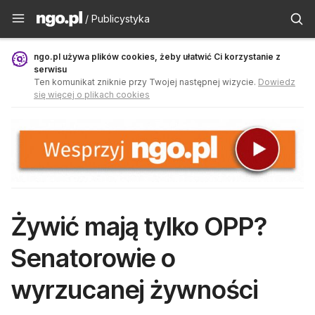
Publicystyka - ngo.pl
/ Publicystyka
ngo.pl używa plików cookies, żeby ułatwić Ci korzystanie z
serwisu
Ten komunikat zniknie przy Twojej następnej wizycie.
Dowiedz
się więcej o plikach cookies
Żywić mają tylko OPP?
Senatorowie o
wyrzucanej żywności