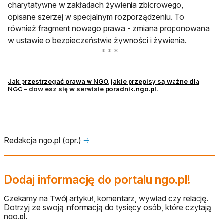
charytatywne w zakładach żywienia zbiorowego,
opisane szerzej w specjalnym rozporządzeniu. To
również fragment nowego prawa - zmiana proponowana
w ustawie o bezpieczeństwie żywności i żywienia.
otwiera się w nowej karcie
Jak przestrzegać prawa w NGO
,
jakie przepisy są ważne dla
otwiera się w nowej karcie
otwiera się w nowej
NGO
– dowiesz się w serwisie
poradnik.ngo.pl
.
Redakcja ngo.pl (opr.)
🡢
Dodaj informację do portalu ngo.pl!
Czekamy na Twój artykuł, komentarz, wywiad czy relację.
Dotrzyj ze swoją informacją do tysięcy osób, które czytają
ngo.pl.