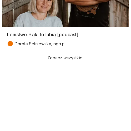
Lenistwo. Łąki to lubią [podcast]
●
Dorota Setniewska, ngo.pl
Zobacz wszystkie