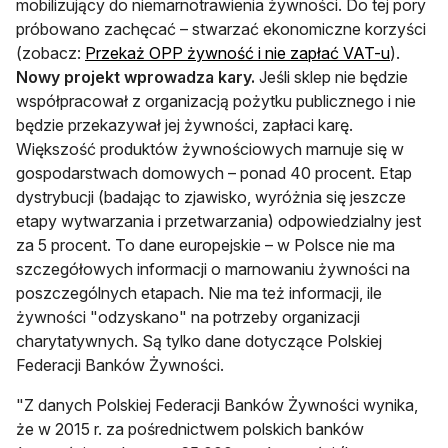
mobilizujący do niemarnotrawienia żywności. Do tej pory
próbowano zachęcać – stwarzać ekonomiczne korzyści
otwiera 
(zobacz:
Przekaż OPP żywność i nie zapłać VAT-u
).
Nowy projekt wprowadza kary.
Jeśli sklep nie będzie
współpracował z organizacją pożytku publicznego i nie
będzie przekazywał jej żywności, zapłaci karę.
Większość produktów żywnościowych marnuje się w
gospodarstwach domowych – ponad 40 procent. Etap
dystrybucji (badając to zjawisko, wyróżnia się jeszcze
etapy wytwarzania i przetwarzania) odpowiedzialny jest
za 5 procent. To dane europejskie – w Polsce nie ma
szczegółowych informacji o marnowaniu żywności na
poszczególnych etapach. Nie ma też informacji, ile
żywności "odzyskano" na potrzeby organizacji
charytatywnych. Są tylko dane dotyczące Polskiej
Federacji Banków Żywności.
"Z danych Polskiej Federacji Banków Żywności wynika,
że w 2015 r. za pośrednictwem polskich banków