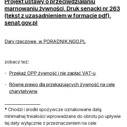
Projekt ustawy o przeciwdziałaniu
marnowaniu żywności, Druk senacki nr 263
(tekst z uzasadnieniem w formacie pdf),
otwiera się w nowej karcie
senat.gov.pl
otwiera się w nowej 
Dary rzeczowe, w PORADNIK.NGO.PL
zobacz też:
otwiera się w n
Przekaż OPP żywność i nie zapłać VAT-u
Równe prawo dla przekazujących żywność na cele
otwiera się w nowej karcie
charytatywne
__________________
*
Chodzi i środki spożywcze oznakowane datą
minimalnej trwałości wprowadzane do obrotu po upływie
tej daty wyłącznie z przeznaczeniem na cele