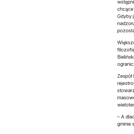
wstępni
chcące 
Gdyby j
nadzoru
pozosta
Większo
filozof
Bielińs
ogranic
Zespół 
rejestr
stowarz
masowe)
wielote
– A dla
gminie 