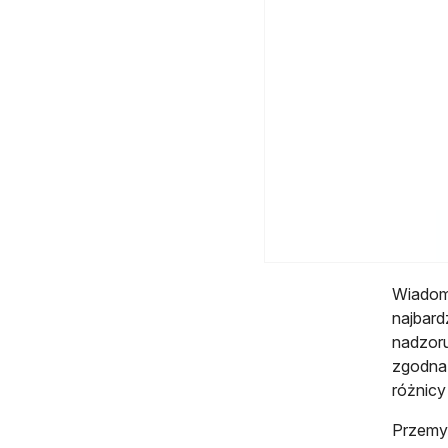
Wiadom
najbard
nadzoru
zgodna.
różnicy
Przemys