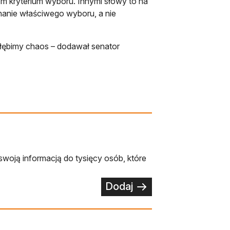
ym kryterium wyboru. Innymi słowy to na
nanie właściwego wyboru, a nie
ogłębimy chaos – dodawał senator
swoją informacją do tysięcy osób, które
Dodaj