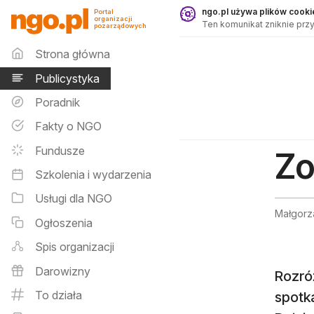
Publicystyka - ngo.pl
ngo.pl używa plików cookie
Portal
organizacji
Ten komunikat zniknie przy
pozarządowych
Menu główne
Strona główna
Publicystyka
Poradnik
Fakty o NGO
Fundusze
Zo
Szkolenia i wydarzenia
Usługi dla NGO
Małgorz
Ogłoszenia
Spis organizacji
Darowizny
Rozró
To działa
spotk