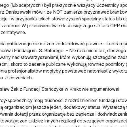
nego (lub sceptyczni) byli praktycznie wszyscy uczestnicy spo
erz Daniszewski mówił, że NOT zamierza przyznawać branż
kacje i w przypadku takich stowarzyszeń specjalny status lub
zaufanie. W przeciwieństwie do dzisiejszego statusu OPP oraz 
ezentatywne.
nia publicznego nie można zadekretować prawnie – kontrargu
ców i Fundacji im. S. Batorego. – Nie rozumiem też, dlaczego
any nad stowarzyszeniami, które wykonują szczególne zadani
ećmi, skoro to zadanie publiczne wykonują również podmioty pr
nia profesjonalistów mogłyby powstawać natomiast z wykor
o zrzeszeniach.
sław Żak z Fundacji Stańczyka w Krakowie argumentował:
ycy-społecznicy mają trudności z rozróżnieniem fundacji i st
ę organizacjom jeszcze jeden, dodatkowy status. Wystarczą t
wania dotacji przez organizacje bez zaplecza i doświadczeni
towarzyszeń tudzież innych regulacji dotyczących organizacji t