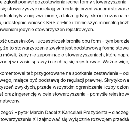
e zgłosił pomysł pozostawienia jednej formy stowarzyszenia 
się stowarzyszyć uciekają w fundacje przed wadami stowarzysze
ednak były z niej zwolnione, a także gdyby: skrócić czas na rej
, udostępnić wniosek KRS on-line i zmniejszyć minimalną licz
wieniem jedynie stowarzyszeń rejestrowych.
ść uczestników i uczestniczek broniła obu form – tym bardzie
ię, że to stowarzyszenie zwykłe jest podstawową formą stowar
ka mówili, żeby nie zapominać o stowarzyszeniach, które nap
zonej w czasie sprawy i nie chcą się rejestrować. Ważne więc, 
komentował też przygotowane na spotkanie zestawienie – od
owego, mające być podstawą do regulacji prawnej. Skrytyko
yszeń zwykłych, przede wszystkim ograniczenie liczby czło
 oraz ingerencję w cele stowarzyszenia – pomyśle rejestrowe
matyczny.
czego? – pytał Marcin Dadel z Kancelarii Prezydenta – dlacze
stowarzyszenie X i zajmować się wyłącznie rozwojem przedsi