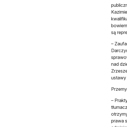
publicz
Kazimi
kwalifi
bowiem 
są repr
– Zaufa
Darczyń
sprawow
nad dzi
Zrzesze
ustawy 
Przemy
– Prakt
tłumacz
otrzymy
prawa s