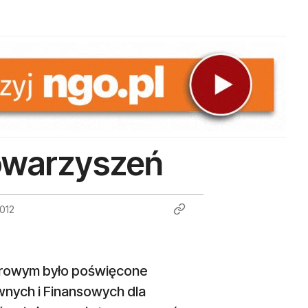
owarzyszeń
2012
trowym było poświęcone
wnych i Finansowych dla