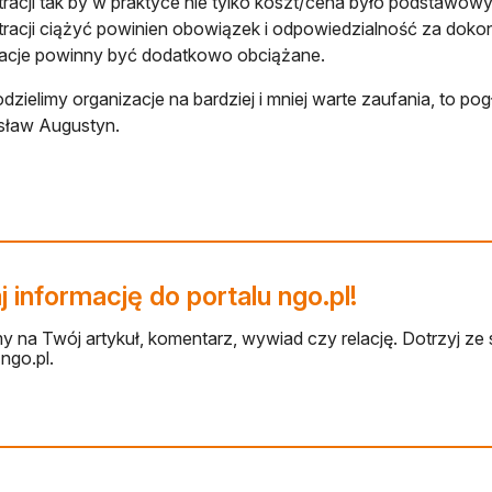
tracji tak by w praktyce nie tylko koszt/cena było podstawow
tracji ciążyć powinien obowiązek i odpowiedzialność za doko
acje powinny być dodatkowo obciążane.
odzielimy organizacje na bardziej i mniej warte zaufania, to p
sław Augustyn.
 informację do portalu ngo.pl!
 na Twój artykuł, komentarz, wywiad czy relację. Dotrzyj ze 
ngo.pl.