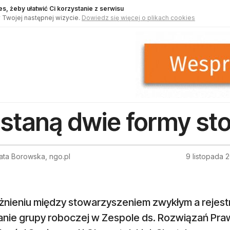
s, żeby ułatwić Ci korzystanie z serwisu
 Twojej następnej wizycie.
Dowiedz się więcej o plikach cookies
staną dwie formy st
ata Borowska, ngo.pl
9 listopada 
żnieniu między stowarzyszeniem zwykłym a rejes
anie grupy roboczej w Zespole ds. Rozwiązań Pra