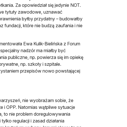
tkania. Za opowiedział się jedynie NOT.
owe tytuły zawodowe, uznawać
 uprawnienia byłby przydatny – budowałby
fundacji, które nie budzą zaufania i nie
mentowała Ewa Kulik-Bielińska z Forum
 specjalny nadzór ma miałby być
a publiczne, np. powierza się im opiekę
ywatne, np. szkoły i szpitale.
zystaniem przepisów nowo powstającej
owarzyszeń, nie wyobrażam sobie, że
e i OPP. Natomias wątpliwe sytuacje
a, to nie problem doregulowywania
ylko regulacji i zasad działania