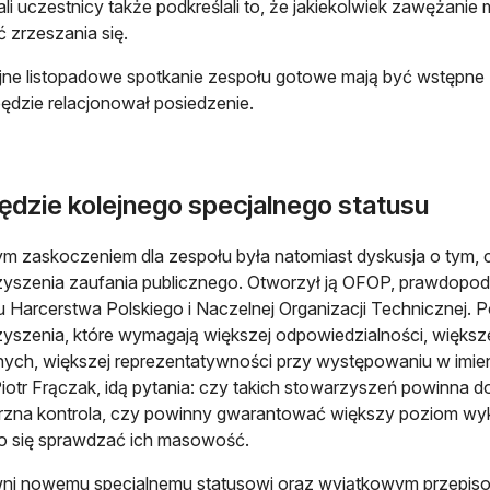
li uczestnicy także podkreślali to, że jakiekolwiek zawężani
 zrzeszania się.
jne listopadowe spotkanie zespołu gotowe mają być wstępne 
będzie relacjonował posiedzenie.
ędzie kolejnego specjalnego statusu
m zaskoczeniem dla zespołu była natomiast dyskusja o tym, cz
yszenia zaufania publicznego. Otworzył ją OFOP, prawdopodo
 Harcerstwa Polskiego i Naczelnej Organizacji Technicznej. Poj
yszenia, które wymagają większej odpowiedzialności, większe
nych, większej reprezentatywności przy występowaniu w imi
iotr Frączak, idą pytania: czy takich stowarzyszeń powinna 
rzna kontrola, czy powinny gwarantować większy poziom wy
o się sprawdzać ich masowość.
ni nowemu specjalnemu statusowi oraz wyjątkowym przepiso