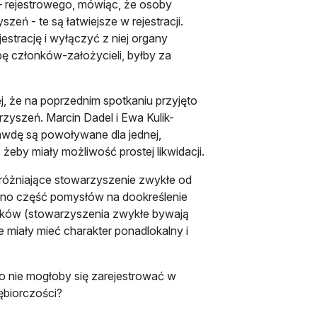
– rejestrowego, mówiąc, że osoby
ń - te są łatwiejsze w rejestracji.
estrację i wyłączyć z niej organy
bę członków-założycieli, byłby za
j, że na poprzednim spotkaniu przyjęto
zyszeń. Marcin Dadel i Ewa Kulik-
rawdę są powoływane dla jednej,
żeby miały możliwość prostej likwidacji.
różniające stowarzyszenie zwykłe od
wano część pomysłów na dookreślenie
nków (stowarzyszenia zwykłe bywają
 miały mieć charakter ponadlokalny i
go nie mogłoby się zarejestrować w
ębiorczości?