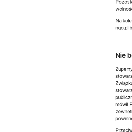
Pozosta
wolność
Na kole
ngo.pl 
Nie b
Zupełny
stowarz
Związku
stowarz
publicz
mówił P
zewnęt
powinn
Przeciw