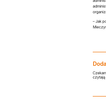
adminis
adminis
organiz
– Jak p
Mieczy
Dodaj
Czekamy
czytają 