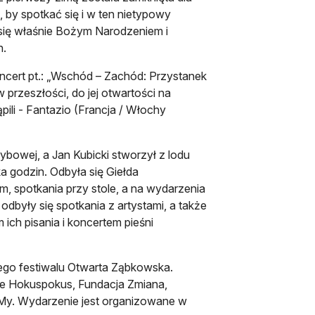
by spotkać się i w ten nietypowy
ię właśnie Bożym Narodzeniem i
h.
cert pt.: „Wschód – Zachód: Przystanek
 przeszłości, do jej otwartości na
ąpili - Fantazio (Francja / Włochy
bowej, a Jan Kubicki stworzył z lodu
a godzin. Odbyła się Giełda
am, spotkania przy stole, a na wydarzenia
dbyły się spotkania z artystami, a także
ch pisania i koncertem pieśni
iego festiwalu Otwarta Ząbkowska.
ie Hokuspokus, Fundacja Zmiana,
My. Wydarzenie jest organizowane w