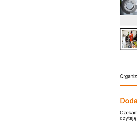
Organi
Dodaj
Czekamy
czytają 