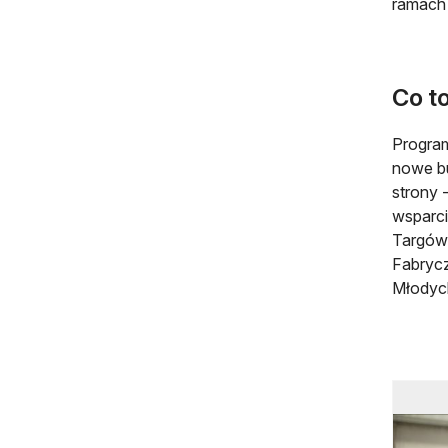
ramach 
Co to
Program
nowe bu
strony 
wsparci
Targówe
Fabrycz
Młodych