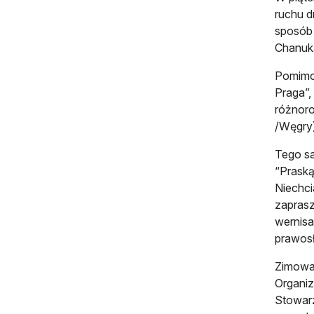
ruchu d
sposób
Chanuką
Pomimo 
Praga”,
różnoro
/Węgry)
Tego sa
“Praską
Niechci
zaprasz
wernisa
prawos
Zimowa 
Organiz
Stowar