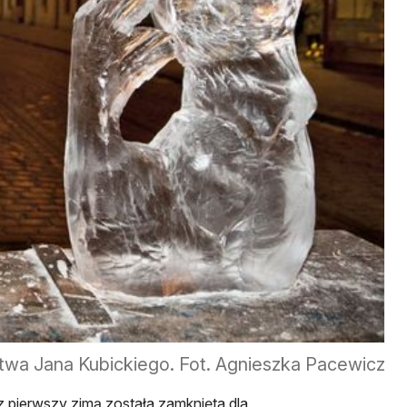
twa Jana Kubickiego. Fot. Agnieszka Pacewicz
z pierwszy zimą została zamknięta dla