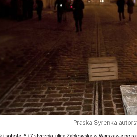
Praska Syrenka autors
k i sobotę, 6 i 7 stycznia, ulica Ząbkowska w Warszawie po ra