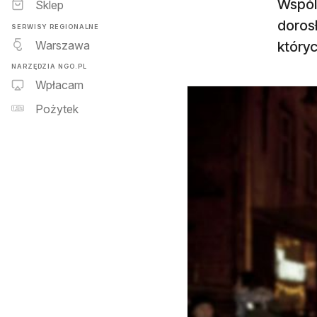
Wspóln
Sklep
dorosł
SERWISY REGIONALNE
Warszawa
który
NARZĘDZIA NGO.PL
Wpłacam
Pożytek