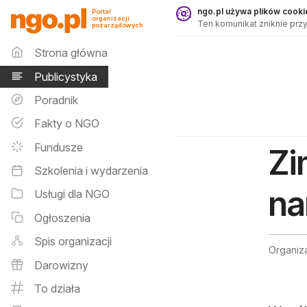
Publicystyka - ngo.pl
ngo.pl używa plików cookie
Portal
organizacji
Ten komunikat zniknie przy
pozarządowych
Menu główne
Strona główna
Publicystyka
Poradnik
Fakty o NGO
Fundusze
Zi
Szkolenia i wydarzenia
na
Usługi dla NGO
Ogłoszenia
Spis organizacji
Organiz
Darowizny
To działa