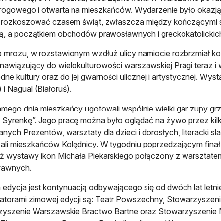
rogowego i otwarta na mieszkańców. Wydarzenie było okazją, 
 rozkoszować czasem świąt, zwłaszcza między kończącymi s
, a początkiem obchodów prawosławnych i greckokatolickic
mrozu, w rozstawionym wzdłuż ulicy namiocie rozbrzmiał kon
 nawiązujący do wielokulturowości warszawskiej Pragi teraz i w
dne kultury oraz do jej gwarności ulicznej i artystycznej. Wyst
 i Nagual (Białoruś).
mego dnia mieszkańcy ugotowali wspólnie wielki gar zupy grzy
 Syrenkę”. Jego pracę można było oglądać na żywo przez kilk
anych Prezentów, warsztaty dla dzieci i dorosłych, literacki sl
ali mieszkańców Kolędnicy. W tygodniu poprzedzającym finał o
ż wystawy ikon Michała Piekarskiego połączony z warsztatem i
ławnych.
edycja jest kontynuacją odbywającego się od dwóch lat letn
atorami zimowej edycji są: Teatr Powszechny, Stowarzyszen
zyszenie Warszawskie Bractwo Bartne oraz Stowarzyszenie 