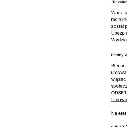
"Rezulta
Warto p
rachun
został 
Ubezpie
Wydział
Błędny 
Błędne 
umowa o
wiązać 
społecz
ODSET
Umowa o
Na etat
dział 