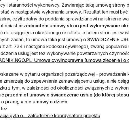
acy i staranności wykonawcy. Zawierając taką umowę strony po
tać w następstwie wykonania umowy. Rezultat ten musi być p
alny, czyli zdatny do poddania sprawdzianowi na istnienie wa
natomiast
przedmiotem umowy stron jest wykonywanie okr
ć do osiągnięcia określonego rezultatu, a celem stron jest w 
nych zadań, to umowa taka jest umową o
ŚWIADCZENIE US
 z art. 734 i następne kodeksu cywilnego), zwaną popularni
adczenia usług jest też wykonywanie powtarzalnych czynnośc
DNIK.NGO.PL: Umowa cywilnoprawna (umowa zlecenie i o d
skazane w pytaniu organizacji pozarządowej – prowadzenie k
ie zmierzają do zapewnienia zamawiającemu usług, a nie osiąg
ku z tym, w zależności od okoliczności związanych z wyko
ić przedmiot umowy o świadczenie usług (do której stosuj
o pracę, a nie umowy o dzieło
.
też:
otwiera się w
acja pyta o... zatrudnienie koordynatora projektu