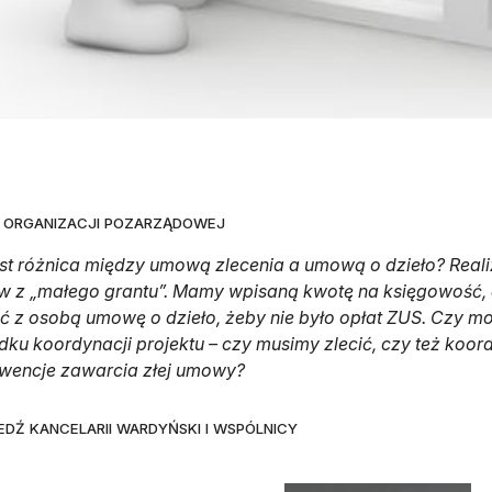
E ORGANIZACJI POZARZĄDOWEJ
st różnica między umową zlecenia a umową o dzieło? Reali
w z „małego grantu”. Mamy wpisaną kwotę na księgowość, a
ć z osobą umowę o dzieło, żeby nie było opłat ZUS. Czy m
dku koordynacji projektu
–
czy musimy zlecić, czy też koor
wencje zawarcia złej umowy?
DŹ KANCELARII WARDYŃSKI I WSPÓLNICY