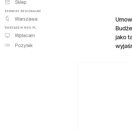
Sklep
SERWISY REGIONALNE
Warszawa
Umowa
Budże
NARZĘDZIA NGO.PL
Wpłacam
jako t
wyjaśn
Pożytek