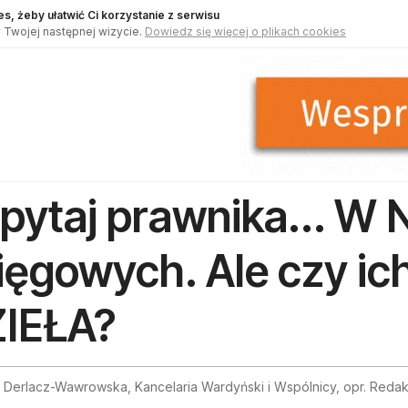
s, żeby ułatwić Ci korzystanie z serwisu
 Twojej następnej wizycie.
Dowiedz się więcej o plikach cookies
pytaj prawnika... W
ięgowych. Ale czy ich
IEŁA?
 Derlacz-Wawrowska, Kancelaria Wardyński i Wspólnicy, opr. Redak