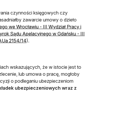
wania czynności księgowych czy
zasadniałby zawarcie umowy o dzieło
go we Wrocławiu - III Wydział Pracy i
iera się w nowej karcie
yrok Sądu Apelacyjnego w Gdańsku - III
otwiera się w nowej karcie
I AUa 2154/14
).
ch wskazujących, że w istocie jest to
 zlecenie, lub umowa o pracę, mogłoby
cyzji o podleganiu ubezpieczeniom
składek ubezpieczeniowych wraz z
w nowej karcie
 w nowej karcie