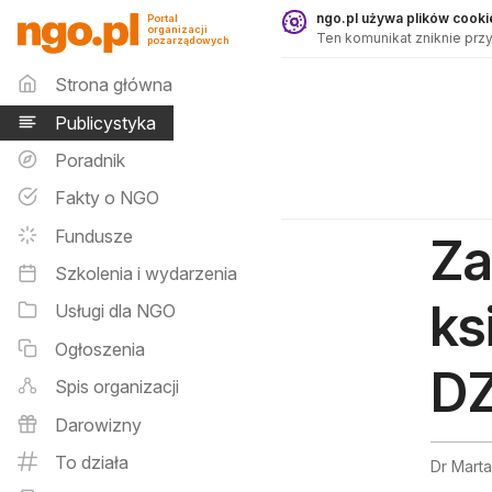
Publicystyka - ngo.pl
ngo.pl używa plików cookie
Portal
organizacji
Ten komunikat zniknie przy
pozarządowych
Menu główne
Strona główna
Publicystyka
Poradnik
Fakty o NGO
Fundusze
Za
Szkolenia i wydarzenia
ks
Usługi dla NGO
Ogłoszenia
DZ
Spis organizacji
Darowizny
To działa
Dr Marta