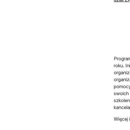
Program
roku. I
organiz
organiz
pomocy 
swoich
szkolen
kancelar
Więcej 