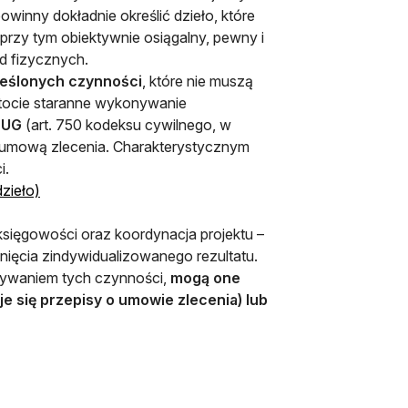
winny dokładnie określić dzieło, które
rzy tym obiektywnie osiągalny, pewny i
d fizycznych.
eślonych czynności
, które nie muszą
istocie staranne wykonywanie
ŁUG
(art. 750 kodeksu cywilnego, w
e umową zlecenia. Charakterystycznym
i.
otwiera się w nowej karcie
zieło)
sięgowości oraz koordynacja projektu –
nięcia zindywidualizowanego rezultatu.
nywaniem tych czynności,
mogą one
e się przepisy o umowie zlecenia) lub
 nowej karcie