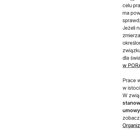
celu pr
ma pows
sprawdz
Jeżeli 
zmierza
określo
związku
dla świ
w PORA
Prace w
w istoc
W związ
stanow
umowy 
zobacz 
Organiz