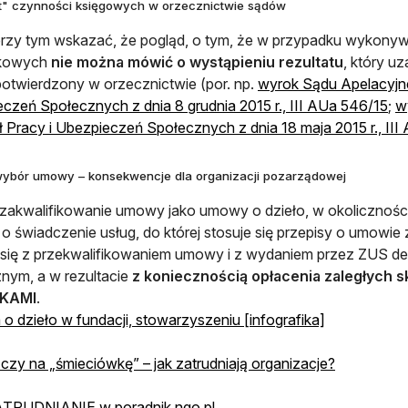
t" czynności księgowych w orzecznictwie sądów
rzy tym wskazać, że pogląd, o tym, że w przypadku wykony
kowych
nie można mówić o wystąpieniu rezultatu
, który u
potwierdzony w orzecznictwie (por. np.
wyrok Sądu Apelacyjne
otw
czeń Społecznych z dnia 8 grudnia 2015 r., III AUa 546/15
;
w
 Pracy i Ubezpieczeń Społecznych z dnia 18 maja 2015 r., II
wybór umowy – konsekwencje dla organizacji pozarządowej
zakwalifikowanie umowy jako umowy o dzieło, w okolicznościa
 świadczenie usług, do której stosuje się przepisy o umowie
się z przekwalifikowaniem umowy i z wydaniem przez ZUS de
nym, a w rezultacie
z koniecznością opłacenia zaległych 
KAMI
.
otwiera się 
 dzieło w fundacji, stowarzyszeniu [infografika]
otwiera się
 czy na „śmieciówkę” – jak zatrudniają organizacje?
otwiera się w nowej karcie
ZATRUDNIANIE w poradnik.ngo.pl