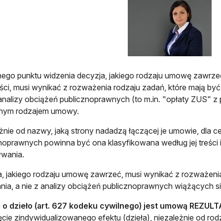
ego punktu widzenia decyzja, jakiego rodzaju umowę zawrze
ci, musi wynikać z rozważenia rodzaju zadań, które mają b
 analizy obciążeń publicznoprawnych (to m.in. "opłaty ZUS" z p
onym rodzajem umowy.
żnie od nazwy, jaką strony nadadzą łączącej je umowie, dla c
noprawnych powinna być ona klasyfikowana według jej treści i
wania.
, jakiego rodzaju umowę zawrzeć, musi wynikać z rozważenia
ia, a nie z analizy obciążeń publicznoprawnych wiążących 
o dzieło (art. 627 kodeku cywilnego) jest umową REZUL
ęcie zindywidualizowanego efektu (dzieła), niezależnie od ro