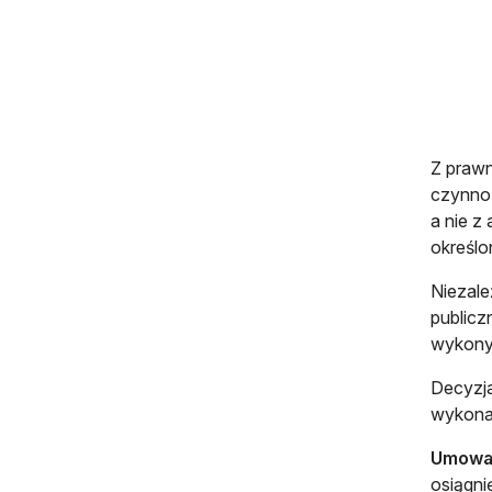
Z prawn
czynnoś
a nie z
określ
Niezale
publicz
wykony
Decyzja
wykonan
Umowa 
osiągni