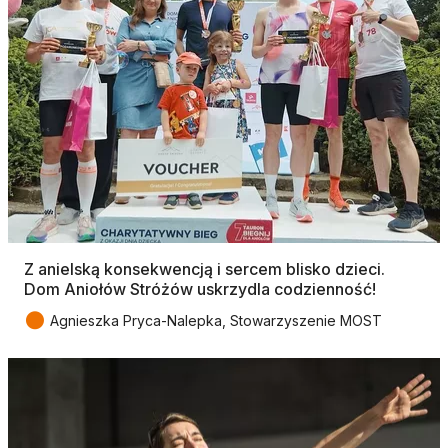
Z anielską konsekwencją i sercem blisko dzieci.
Dom Aniołów Stróżów uskrzydla codzienność!
●
Agnieszka Pryca-Nalepka, Stowarzyszenie MOST