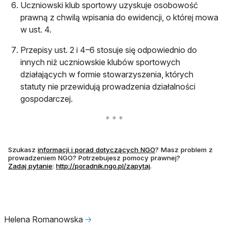
Uczniowski klub sportowy uzyskuje osobowość
prawną z chwilą wpisania do ewidencji, o której mowa
w ust. 4.
Przepisy ust. 2 i 4–6 stosuje się odpowiednio do
innych niż uczniowskie klubów sportowych
działających w formie stowarzyszenia, których
statuty nie przewidują prowadzenia działalności
gospodarczej.
otwiera się w nowej ka
Szukasz
informacji i porad dotyczących NGO
? Masz problem z
prowadzeniem NGO? Potrzebujesz pomocy prawnej?
otwiera się w nowej karcie
Zadaj pytanie
:
http://poradnik.ngo.pl/zapytaj
.
Helena Romanowska
🡢