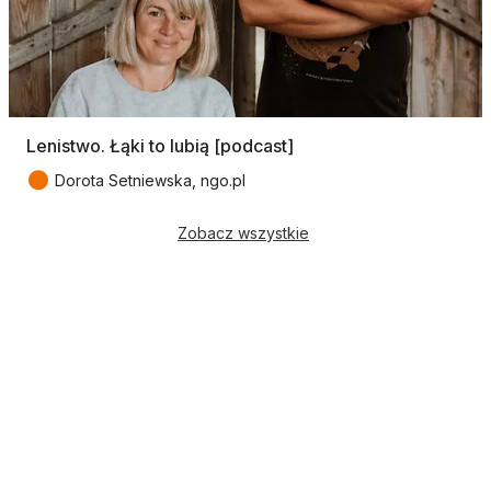
Lenistwo. Łąki to lubią [podcast]
●
Dorota Setniewska, ngo.pl
Zobacz wszystkie