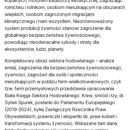
kopalnych, motorem katastrofy klimatycznej, zagrażając
rolnictwu i rolnikom, osobom mieszkającym na obszarach
wiejskich, osobom zagrożonym migracjami
klimatycznego i nam wszystkim. Niezrównoważony
system produkcji żywności stanowi zagrożenie dla
globalnego bezpieczeństwa żywnościowego,
powodując nieodwracalne szkody i straty dla
ekosystemów, ludzi, planety.
Kompleksowy obraz sektora hodowlanego – analiza
emisji, zagrożenia dla bezpieczeństwa żywnościowego,
żywności, zagrożeń dla osób i społeczności
mieszkających w pobliżu ferm wielkotowarowych, czyli
tzw. ferm przemysłowych przedstawia opracowanie
Biała Księga Sektora Hodowlanego: Krew, smród i łzy, dr.
Sylwii Spurek, posłanki do Parlamentu Europejskiego
(2019-2024), byłej Zastępczyni Rzecznika Praw
Obywatelskich, prawniczki i ekspertki ds. praw kobiet i
transformacji systemu żywności. Wskazane tam dane,