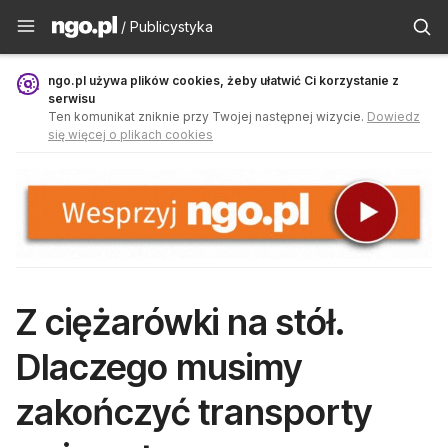
Publicystyka - ngo.pl
/ Publicystyka
ngo.pl używa plików cookies, żeby ułatwić Ci korzystanie z
serwisu
Ten komunikat zniknie przy Twojej następnej wizycie.
Dowiedz
się więcej o plikach cookies
Z ciężarówki na stół.
Dlaczego musimy
zakończyć transporty