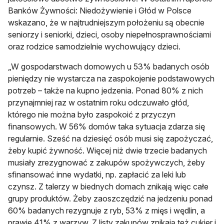
Banków Żywności: Niedożywienie i Głód w Polsce
wskazano, że w najtrudniejszym położeniu są obecnie
seniorzy i seniorki, dzieci, osoby niepełnosprawnościami
oraz rodzice samodzielnie wychowujący dzieci.
„W gospodarstwach domowych u 53% badanych osób
pieniędzy nie wystarcza na zaspokojenie podstawowych
potrzeb – także na kupno jedzenia. Ponad 80% z nich
przynajmniej raz w ostatnim roku odczuwało głód,
którego nie można było zaspokoić z przyczyn
finansowych. W 56% domów taka sytuacja zdarza się
regularnie. Sześć na dziesięć osób musi się zapożyczać,
żeby kupić żywność. Więcej niż dwie trzecie badanych
musiały zrezygnować z zakupów spożywczych, żeby
sfinansować inne wydatki, np. zapłacić za leki lub
czynsz. Z talerzy w biednych domach znikają więc całe
grupy produktów. Żeby zaoszczędzić na jedzeniu ponad
60% badanych rezygnuje z ryb, 53% z mięs i wędlin, a
prawie 41% z warzyw. Z listy zakupów znikają też cukier i