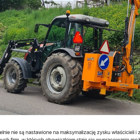
elnie nie są nastawione na maksymalizację zysku właścicieli i
ych firm, w których obowiązkiem staje się wypracowanie możl