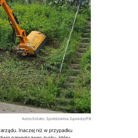
Autor/źródło: Spółdzielnia Sąsiedzi/FB
 zarządu. Inaczej niż w przypadku
iwie największego zysku, który