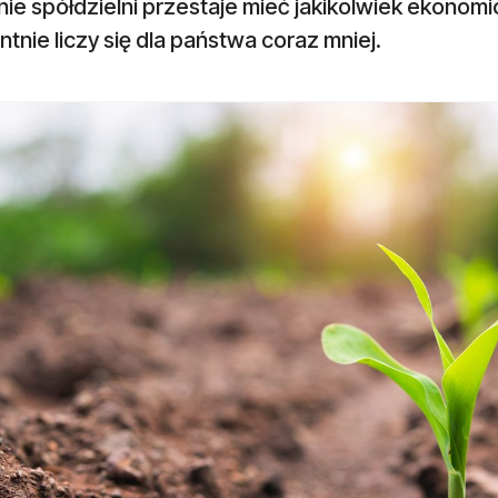
nie spółdzielni przestaje mieć jakikolwiek ekonom
tnie liczy się dla państwa coraz mniej.