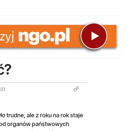
ć?
023
trudne, ale z roku na rok staje
rcia od organów państwowych