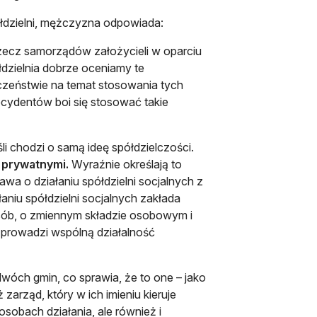
ółdzielni, mężczyzna odpowiada:
rzecz samorządów założycieli w oparciu
dzielnia dobrze oceniamy te
eczeństwie na temat stosowania tych
decydentów boi się stosować takie
i chodzi o samą ideę spółdzielczości.
i prywatnymi.
Wyraźnie określają to
wa o działaniu spółdzielni socjalnych z
aniu spółdzielni socjalnych zakłada
osób, o zmiennym składzie osobowym i
prowadzi wspólną działalność
wóch gmin, co sprawia, że to one – jako
zarząd, który w ich imieniu kieruje
sobach działania, ale również i