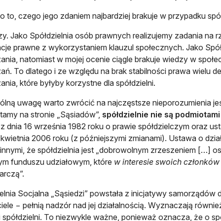
o to, czego jego zdaniem najbardziej brakuje w przypadku sp
y. Jako Spółdzielnia osób prawnych realizujemy zadania na 
acje prawne z wykorzystaniem klauzul społecznych. Jako Spół
ania, natomiast w mojej ocenie ciągle brakuje wiedzy w społ
ań. To dlatego i ze względu na brak stabilności prawa wielu 
ania, które byłyby korzystne dla spółdzielni.
lną uwagę warto zwrócić na najczęstsze nieporozumienia jeśl
tamy na stronie „Sąsiadów”,
spółdzielnie nie są podmiotam
z dnia 16 września 1982 roku o prawie spółdzielczym oraz usta
 kwietnia 2006 roku (z późniejszymi zmianami). Ustawa o dział
innymi, że spółdzielnia jest „dobrowolnym zrzeszeniem […] 
ym funduszu udziałowym, które
w interesie swoich członków
arczą”.
elnia Socjalna „Sąsiedzi” powstała z inicjatywy samorządów d
iele − pełnią nadzór nad jej działalnością. Wyznaczają również 
 spółdzielni. To niezwykle ważne, ponieważ oznacza, że o spo