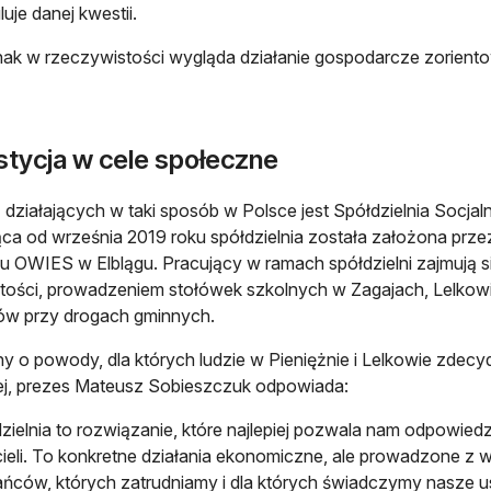
luje danej kwestii.
nak w rzeczywistości wygląda działanie gospodarcze zoriento
stycja w cele społeczne
 działających w taki sposób w Polsce jest Spółdzielnia Socjaln
ąca od września 2019 roku spółdzielnia została założona prze
u OWIES w Elblągu. Pracujący w ramach spółdzielni zajmują 
tości, prowadzeniem stołówek szkolnych w Zagajach, Lelkowi
ów przy drogach gminnych.
y o powody, dla których ludzie w Pieniężnie i Lelkowie zdecyd
ej, prezes Mateusz Sobieszczuk odpowiada:
zielnia to rozwiązanie, które najlepiej pozwala nam odpowie
ieli. To konkretne działania ekonomiczne, ale prowadzone z
ńców, których zatrudniamy i dla których świadczymy nasze us