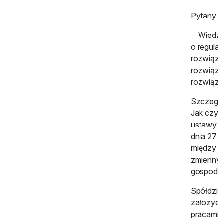
Pytany 
− Wiedz
o regul
rozwiąz
rozwiąz
rozwiąz
Szczegó
Jak czy
ustawy 
dnia 27
między 
zmienn
gospod
Spółdzi
założyc
pracami