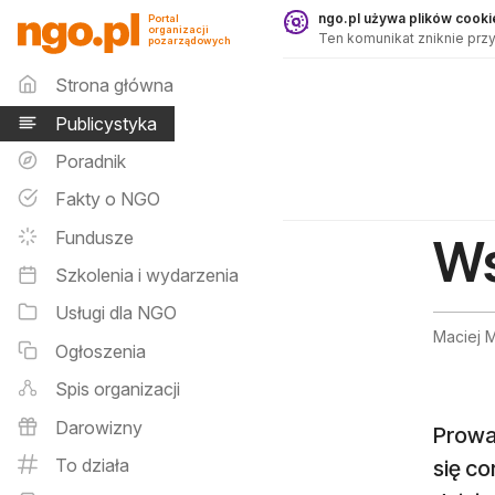
Publicystyka - ngo.pl
ngo.pl używa plików cookie
Portal
organizacji
Ten komunikat zniknie przy
pozarządowych
Menu główne
Strona główna
Publicystyka
Poradnik
Fakty o NGO
Fundusze
Ws
Szkolenia i wydarzenia
Usługi dla NGO
Maciej M
Ogłoszenia
Spis organizacji
Darowizny
Prowa
To działa
się co