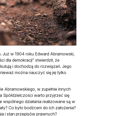
ku. Już w 1904 roku Edward Abramowski,
ci dla demokracji” stwierdził, że
yskutują i dochodzą do rozwiązań. Jego
onieważ można nauczyć się jej tylko
ście Abramowskiego, w zupełnie innych
Spółdzielczości warto przyjrzeć się
ee wspólnego działania realizowane są w
stały? Co było bodźcem do ich założenia?
nia i stan przepisów prawnych?