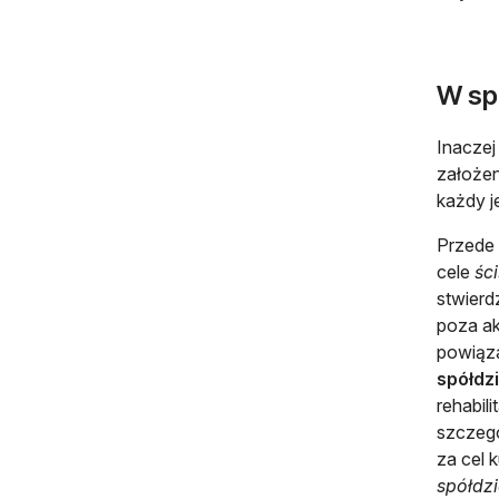
W spó
Inaczej
założen
każdy j
Przede 
cele
ści
stwierd
poza ak
powiąza
spółdzi
rehabil
szczegó
za cel 
spółdzi