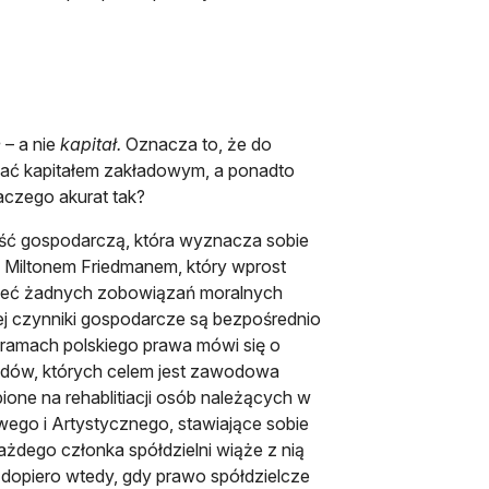
e
– a nie
kapitał.
Oznacza to, że do
wać kapitałem zakładowym, a ponadto
aczego akurat tak?
ność gospodarczą, która wyznacza sobie
 Miltonem Friedmanem, który wprost
gą mieć żadnych zobowiązań moralnych
órej czynniki gospodarcze są bezpośrednio
ramach polskiego prawa mówi się o
walidów, których celem jest zawodowa
ione na rehablitiacji osób należących w
wego i Artystycznego, stawiające sobie
Każdego członka spółdzielni wiąże z nią
dopiero wtedy, gdy prawo spółdzielcze