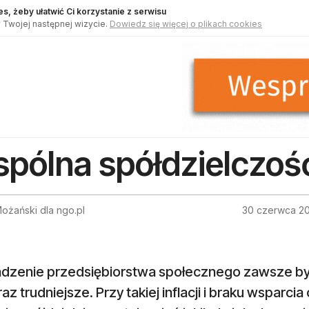
s, żeby ułatwić Ci korzystanie z serwisu
 Twojej następnej wizycie.
Dowiedz się więcej o plikach cookies
pólna spółdzielczoś
ożański dla ngo.pl
30 czerwca 2
dzenie przedsiębiorstwa społecznego zawsze było 
raz trudniejsze. Przy takiej inflacji i braku wspa