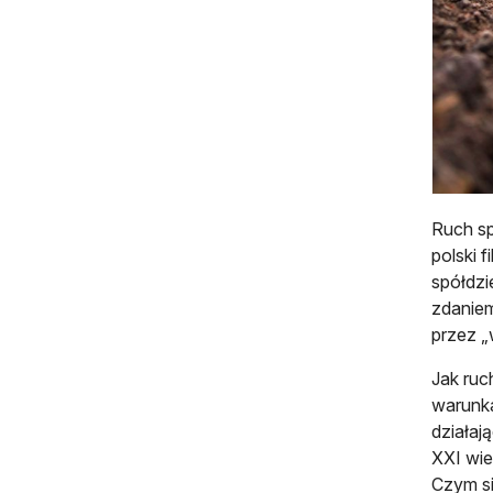
Ruch sp
polski 
spółdzi
zdaniem
przez „
Jak ruc
warunka
działaj
XXI wie
Czym si