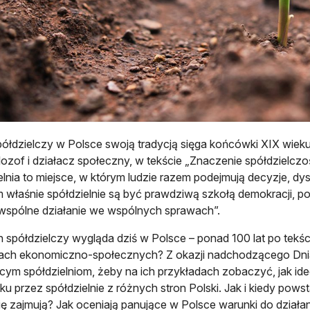
ółdzielczy w Polsce swoją tradycją sięga końcówki XIX wie
filozof i działacz społeczny, w tekście „Znaczenie spółdzielczoś
elnia to miejsce, w którym ludzie razem podejmują decyzje, d
 właśnie spółdzielnie są być prawdziwą szkołą demokracji, p
wspólne działanie we wspólnych sprawach”.
h spółdzielczy wygląda dziś w Polsce – ponad 100 lat po tek
ch ekonomiczno-społecznych? Z okazji nadchodzącego Dnia 
ącym spółdzielniom, żeby na ich przykładach zobaczyć, jak id
ku przez spółdzielnie z różnych stron Polski. Jak i kiedy pow
ę zajmują? Jak oceniają panujące w Polsce warunki do działa