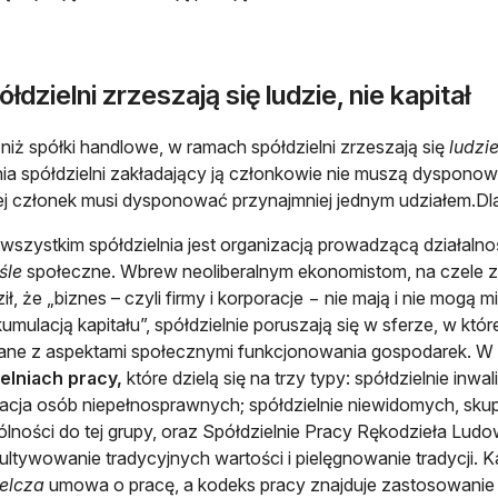
łdzielni zrzeszają się ludzie, nie kapitał
 niż spółki handlowe, w ramach spółdzielni zrzeszają się
ludzi
ia spółdzielni zakładający ją członkowie nie muszą dyspono
ej członek musi dysponować przynajmniej jednym udziałem.Dl
wszystkim spółdzielnia jest organizacją prowadzącą działal
śle
społeczne. Wbrew neoliberalnym ekonomistom, na czele z
ził, że „biznes – czyli firmy i korporacje − nie mają i nie mo
umulacją kapitału”, spółdzielnie poruszają się w sferze, w kt
ne z aspektami społecznymi funkcjonowania gospodarek. W 
elniach pracy,
które dzielą się na trzy typy: spółdzielnie in
itacja osób niepełnosprawnych; spółdzielnie niewidomych, skup
lności do tej grupy, oraz Spółdzielnie Pracy Rękodzieła Ludo
kultywowanie tradycyjnych wartości i pielęgnowanie tradycji. 
elcza
umowa o pracę, a kodeks pracy znajduje zastosowanie 