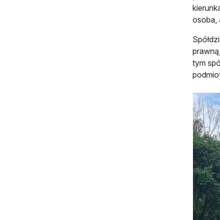
kierunk
osoba, 
Spółdzi
prawną
tym spó
podmio