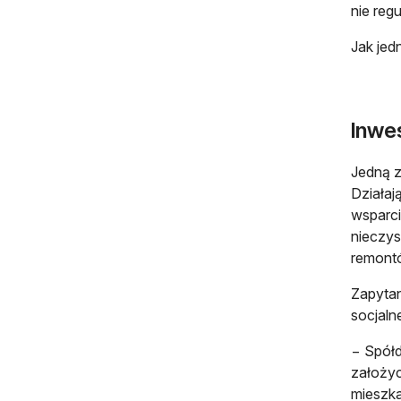
nie regu
Jak jed
Inwe
Jedną z
Działaj
wsparci
nieczys
remont
Zapytan
socjaln
− Spółd
założyc
mieszka