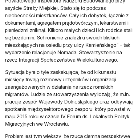
Powiatowego Inspektora Nadzoru Budowlanego przy
asyście Straży Miejskiej. Stało się to podczas
nieobecności mieszkańców. Cały ich dobytek, łącznie z
dokumentami, agregatem prądotwórczym, lekarstwami i
pieniędzmi zniknął. Kilkoro małych dzieci i ich rodzice stali
się bezdomni. Schronienie znaleźli u swoich bliskich
mieszkających na osiedlu przy ulicy Kamieńskiego” – tak
wydarzenie relacjonuje Nomada, Stowarzyszenie na
rzecz Integracji Społeczeństwa Wielokulturowego.
Sytuacja była o tyle zaskakująca, że od kilkunastu
miesięcy trwają rozmowy urzędników i organizacji
zaangażowanych w działania na rzecz romskich
migrantów. Ludzie ze stowarzyszenia wyliczają, że m.in.
pracuje zespół Wojewody Dolnośląskiego oraz odbywają
spotkania międzysektorowego zespołu, który powstał w
maju 2015 roku w czasie IV Forum ds. Lokalnych Polityk
Migracyjnych we Wrocławiu.
Problem jest tym większy, że rzuca ciemna perspektywę