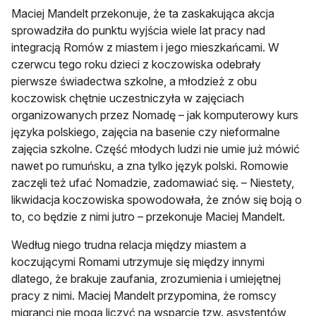
Maciej Mandelt przekonuje, że ta zaskakująca akcja
sprowadziła do punktu wyjścia wiele lat pracy nad
integracją Romów z miastem i jego mieszkańcami. W
czerwcu tego roku dzieci z koczowiska odebrały
pierwsze świadectwa szkolne, a młodzież z obu
koczowisk chętnie uczestniczyła w zajęciach
organizowanych przez Nomadę – jak komputerowy kurs
języka polskiego, zajęcia na basenie czy nieformalne
zajęcia szkolne. Część młodych ludzi nie umie już mówić
nawet po rumuńsku, a zna tylko język polski. Romowie
zaczęli też ufać Nomadzie, zadomawiać się. – Niestety,
likwidacja koczowiska spowodowała, że znów się boją o
to, co będzie z nimi jutro – przekonuje Maciej Mandelt.
Według niego trudna relacja między miastem a
koczującymi Romami utrzymuje się między innymi
dlatego, że brakuje zaufania, zrozumienia i umiejętnej
pracy z nimi. Maciej Mandelt przypomina, że romscy
migranci nie mogą liczyć na wsparcie tzw. asystentów