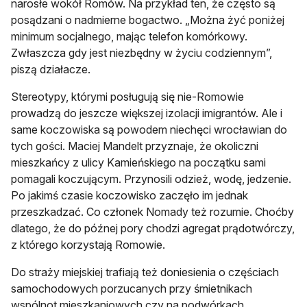
narosłe wokół Romów. Na przykład ten, że często są
posądzani o nadmierne bogactwo. „Można żyć poniżej
minimum socjalnego, mając telefon komórkowy.
Zwłaszcza gdy jest niezbędny w życiu codziennym”,
piszą działacze.
Stereotypy, którymi posługują się nie-Romowie
prowadzą do jeszcze większej izolacji imigrantów. Ale i
same koczowiska są powodem niechęci wrocławian do
tych gości. Maciej Mandelt przyznaje, że okoliczni
mieszkańcy z ulicy Kamieńskiego na początku sami
pomagali koczującym. Przynosili odzież, wodę, jedzenie.
Po jakimś czasie koczowisko zaczęło im jednak
przeszkadzać. Co członek Nomady też rozumie. Choćby
dlatego, że do późnej pory chodzi agregat prądotwórczy,
z którego korzystają Romowie.
Do straży miejskiej trafiają też doniesienia o częściach
samochodowych porzucanych przy śmietnikach
wspólnot mieszkaniowych czy na podwórkach.