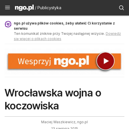
Publicystyka - ngo.pl
/ Publicystyka
ngo.pl używa plików cookies, żeby ułatwić Ci korzystanie z
serwisu
Ten komunikat zniknie przy Twojej następnej wizycie.
Dowiedz
się więcej o plikach cookies
Wrocławska wojna o
koczowiska
Maciej Waszkiewicz, ngo.pl
13 sierpnia 2015