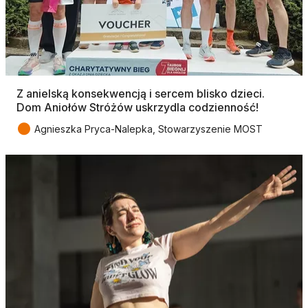
Z anielską konsekwencją i sercem blisko dzieci.
Dom Aniołów Stróżów uskrzydla codzienność!
●
Agnieszka Pryca-Nalepka, Stowarzyszenie MOST