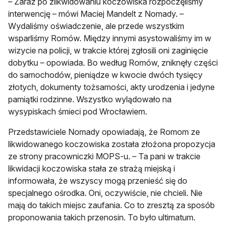
– Zaraz po zlikwidowaniu koczowiska rozpoczęliśmy
interwencję – mówi Maciej Mandelt z Nomady. –
Wydaliśmy oświadczenie, ale przede wszystkim
wsparliśmy Romów. Między innymi asystowaliśmy im w
wizycie na policji, w trakcie której zgłosili oni zaginięcie
dobytku – opowiada. Bo według Romów, zniknęły części
do samochodów, pieniądze w kwocie dwóch tysięcy
złotych, dokumenty tożsamości, akty urodzenia i jedyne
pamiątki rodzinne. Wszystko wylądowało na
wysypiskach śmieci pod Wrocławiem.
Przedstawiciele Nomady opowiadają, że Romom ze
likwidowanego koczowiska została złożona propozycja
ze strony pracowniczki MOPS-u. – Ta pani w trakcie
likwidacji koczowiska stała ze strażą miejską i
informowała, że wszyscy mogą przenieść się do
specjalnego ośrodka. Oni, oczywiście, nie chcieli. Nie
mają do takich miejsc zaufania. Co to zresztą za sposób
proponowania takich przenosin. To było ultimatum.