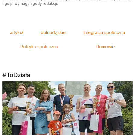
ngo.pl wymaga zgody redakcji.
Tagi
artykuł
dolnośląskie
Integracja społeczna
Polityka społeczna
Romowie
#ToDziała