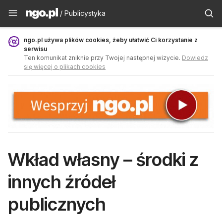
Publicystyka - ngo.pl
/ Publicystyka
ngo.pl używa plików cookies, żeby ułatwić Ci korzystanie z
serwisu
Ten komunikat zniknie przy Twojej następnej wizycie.
Dowiedz
się więcej o plikach cookies
Wkład własny – środki z
innych źródeł
publicznych