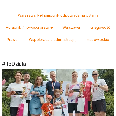
Tagi
Warszawa: Pełnomocnik odpowiada na pytania
Poradnik / nowości prawne
Warszawa
Księgowość
Prawo
Współpraca z administracją
mazowieckie
#ToDziała