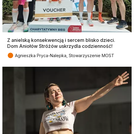
Z anielską konsekwencją i sercem blisko dzieci.
Dom Aniołów Stróżów uskrzydla codzienność!
●
Agnieszka Pryca-Nalepka, Stowarzyszenie MOST