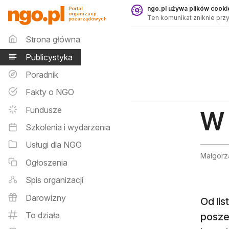
Publicystyka - ngo.pl
ngo.pl używa plików cookie
Portal
organizacji
Ten komunikat zniknie przy
pozarządowych
Menu główne
Strona główna
Publicystyka
Poradnik
Fakty o NGO
Fundusze
W 
Szkolenia i wydarzenia
Usługi dla NGO
Małgorz
Ogłoszenia
Spis organizacji
Darowizny
Od lis
To działa
posze