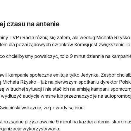
ej czasu na antenie
iny TVP i Radia różnią się zatem, ale według Michała Rżysk
etem dla pozarządowych członków Komisji jest zwiększenie il
 co chcielibyśmy powalczyć, to o 9 minut dziennie na kampani
hwili kampanie społeczne emituje tylko Jedynka. Zespół chciał
ją Michała Rżysko – już na pierwszym spotkaniu dyrektor Pols
są w trudnej sytuacji i nie stać ich na emisję kampanii społe
wydłużyć audycje własne lub przeznaczyć je na autopromocj
wieciński wskazuje, że powody są inne:
est rozsądne przyznawanie 9 minut na każdej antenie, skoro n
rganizacje wykorzystywana.