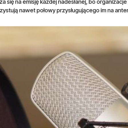
za się na emisję każdej nadesłanej, bo organizacj
zystują nawet połowy przysługującego im na anten