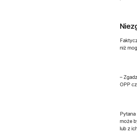
Niez
Faktycz
niż mog
– Zgadz
OPP cz
Pytana 
może by
lub z i