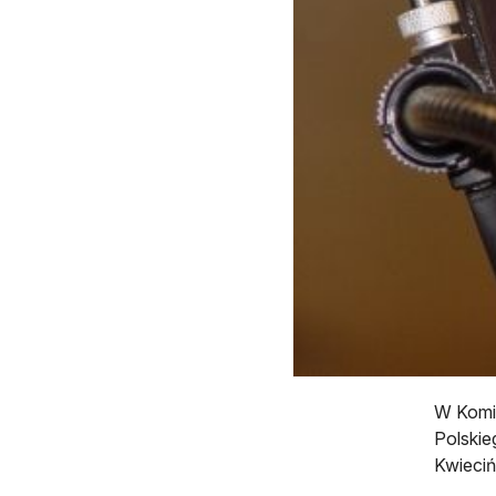
W Komis
Polskie
Kwieciń