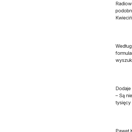
Radiowc
podobni
Kwieciń
Według 
formula
wyszuki
Dodaje 
– Są ni
tysięcy
Paweł K