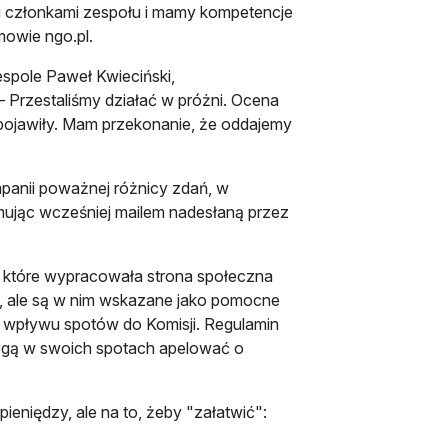
mi członkami zespołu i mamy kompetencje
owie ngo.pl.
espole Paweł Kwieciński,
 Przestaliśmy działać w próżni. Ocena
pojawiły. Mam przekonanie, że oddajemy
mpanii poważnej różnicy zdań, w
ymując wcześniej mailem nadesłaną przez
u, które wypracowała strona społeczna
u, ale są w nim wskazane jako pomocne
 wpływu spotów do Komisji. Regulamin
mogą w swoich spotach apelować o
ieniędzy, ale na to, żeby "załatwić":