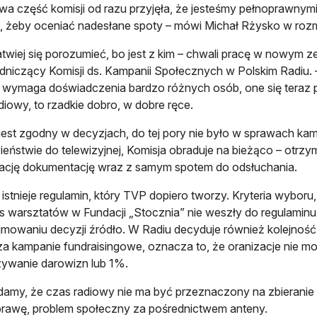
wa część komisji od razu przyjęła, że jesteśmy pełnoprawny
, żeby oceniać nadesłane spoty – mówi Michał Rżysko w rozm
łatwiej się porozumieć, bo jest z kim – chwali pracę w nowym z
niczący Komisji ds. Kampanii Społecznych w Polskim Radiu. –
wymaga doświadczenia bardzo różnych osób, one się teraz 
diowy, to rzadkie dobro, w dobre ręce.
jest zgodny w decyzjach, do tej pory nie było w sprawach ka
ieństwie do telewizyjnej, Komisja obraduje na bieżąco – otrz
ację dokumentację wraz z samym spotem do odsłuchania.
 istnieje regulamin, który TVP dopiero tworzy. Kryteria wybor
 warsztatów w Fundacji „Stocznia” nie weszły do regulamin
mowaniu decyzji źródło. W Radiu decyduje również kolejność
a kampanie fundraisingowe, oznacza to, że oranizacje nie 
ywanie darowizn lub 1%.
damy, że czas radiowy nie ma być przeznaczony na zbieranie p
prawę, problem społeczny za pośrednictwem anteny.