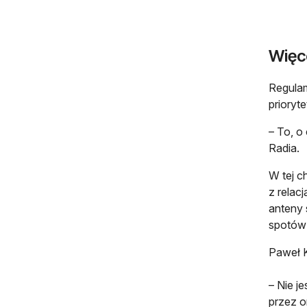
Więc
Regulam
prioryt
– To, o
Radia.
W tej c
z relac
anteny 
spotów 
Paweł K
– Nie j
przez o