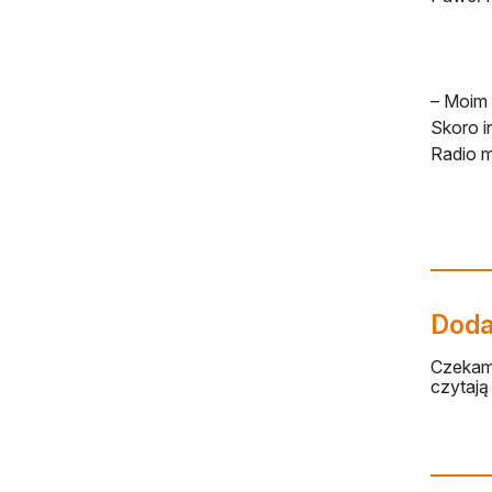
– Moim 
Skoro i
Radio m
Dodaj
Czekamy
czytają 