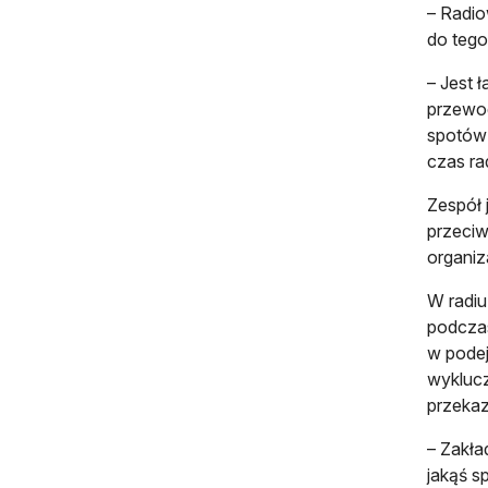
– Radio
do tego
– Jest 
przewod
spotów 
czas ra
Zespół 
przeciw
organiz
W radiu
podczas
w podej
wyklucz
przekaz
– Zakła
jakąś s