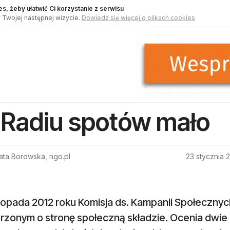
s, żeby ułatwić Ci korzystanie z serwisu
 Twojej następnej wizycie.
Dowiedz się więcej o plikach cookies
Radiu spotów mało
ata Borowska, ngo.pl
23 stycznia 
topada 2012 roku Komisja ds. Kampanii Społecznyc
rzonym o stronę społeczną składzie. Ocenia dwie