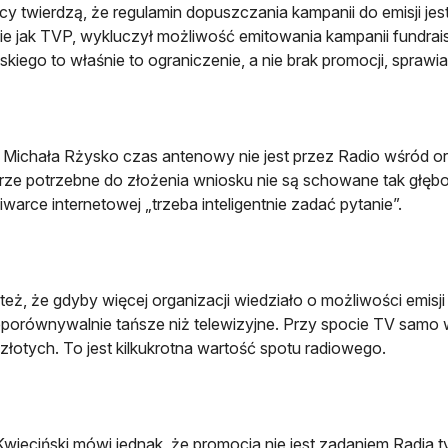
y twierdzą, że regulamin dopuszczania kampanii do emisji jest 
e jak TVP, wykluczył możliwość emitowania kampanii fundra
skiego to właśnie to ograniczenie, a nie brak promocji, sprawia
Michała Rżysko czas antenowy nie jest przez Radio wśród or
rze potrzebne do złożenia wniosku nie są schowane tak głębo
warce internetowej „trzeba inteligentnie zadać pytanie”.
też, że gdyby więcej organizacji wiedziało o możliwości emis
eporównywalnie tańsze niż telewizyjne. Przy spocie TV samo 
 złotych. To jest kilkukrotna wartość spotu radiowego.
wieciński mówi jednak, że promocja nie jest zadaniem Radia 