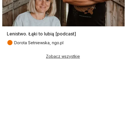
Lenistwo. Łąki to lubią [podcast]
●
Dorota Setniewska, ngo.pl
Zobacz wszystkie