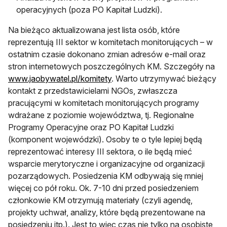
operacyjnych (poza PO Kapitał Ludzki).
Na bieżąco
aktualizowana jest lista osób, które
reprezentują III sektor w komitetach monitorujących
– w
ostatnim czasie dokonano zmian adresów e-mail oraz
stron internetowych poszczególnych KM. Szczegóły na
www.jaobywatel.pl/komitety
. Warto utrzymywać bieżący
kontakt z przedstawicielami NGOs, zwłaszcza
pracującymi w komitetach monitorujących programy
wdrażane z poziomie województwa, tj. Regionalne
Programy Operacyjne oraz PO Kapitał Ludzki
(komponent wojewódzki). Osoby te o tyle lepiej będą
reprezentować interesy III sektora, o ile będą mieć
wsparcie merytoryczne i organizacyjne od organizacji
pozarządowych. Posiedzenia KM odbywają się mniej
więcej co pół roku. Ok. 7-10 dni przed posiedzeniem
członkowie KM otrzymują materiały (czyli agendę,
projekty uchwał, analizy, które będą prezentowane na
posiedzeniu itp.). Jest to więc czas nie tylko na osobiste