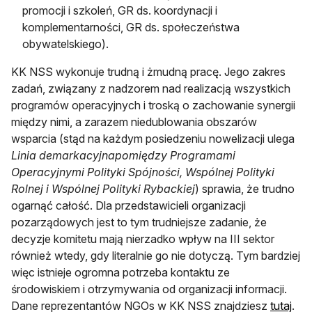
promocji i szkoleń, GR ds. koordynacji i
komplementarności, GR ds. społeczeństwa
obywatelskiego).
KK NSS wykonuje trudną i żmudną pracę. Jego zakres
zadań, związany z nadzorem nad realizacją wszystkich
programów operacyjnych i troską o zachowanie synergii
między nimi, a zarazem niedublowania obszarów
wsparcia (stąd na każdym posiedzeniu nowelizacji ulega
Linia demarkacyjna
pomiędzy Programami
Operacyjnymi Polityki Spójności, Wspólnej Polityki
Rolnej i Wspólnej Polityki Rybackiej
) sprawia, że trudno
ogarnąć całość. Dla przedstawicieli organizacji
pozarządowych jest to tym trudniejsze zadanie, że
decyzje komitetu mają nierzadko wpływ na III sektor
również wtedy, gdy literalnie go nie dotyczą. Tym bardziej
więc istnieje ogromna potrzeba kontaktu ze
środowiskiem i otrzymywania od organizacji informacji.
Dane reprezentantów NGOs w KK NSS znajdziesz
tutaj
.