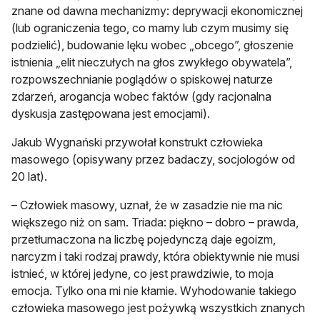
znane od dawna mechanizmy: deprywacji ekonomicznej
(lub ograniczenia tego, co mamy lub czym musimy się
podzielić), budowanie lęku wobec „obcego”, głoszenie
istnienia „elit nieczułych na głos zwykłego obywatela”,
rozpowszechnianie poglądów o spiskowej naturze
zdarzeń, arogancja wobec faktów (gdy racjonalna
dyskusja zastępowana jest emocjami).
Jakub Wygnański przywołał konstrukt człowieka
masowego (opisywany przez badaczy, socjologów od
20 lat).
– Człowiek masowy, uznał, że w zasadzie nie ma nic
większego niż on sam. Triada: piękno – dobro – prawda,
przetłumaczona na liczbę pojedynczą daje egoizm,
narcyzm i taki rodzaj prawdy, która obiektywnie nie musi
istnieć, w której jedyne, co jest prawdziwie, to moja
emocja. Tylko ona mi nie kłamie. Wyhodowanie takiego
człowieka masowego jest pożywką wszystkich znanych