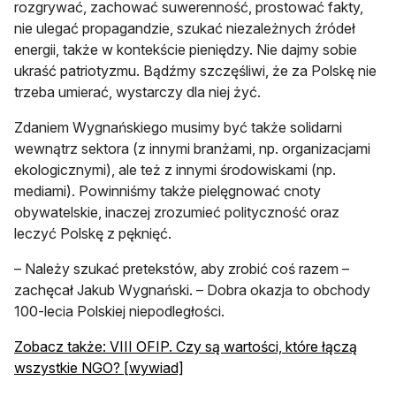
rozgrywać, zachować suwerenność, prostować fakty,
nie ulegać propagandzie, szukać niezależnych źródeł
energii, także w kontekście pieniędzy. Nie dajmy sobie
ukraść patriotyzmu. Bądźmy szczęśliwi, że za Polskę nie
trzeba umierać, wystarczy dla niej żyć.
Zdaniem Wygnańskiego musimy być także solidarni
wewnątrz sektora (z innymi branżami, np. organizacjami
ekologicznymi), ale też z innymi środowiskami (np.
mediami). Powinniśmy także pielęgnować cnoty
obywatelskie, inaczej zrozumieć polityczność oraz
leczyć Polskę z pęknięć.
– Należy szukać pretekstów, aby zrobić coś razem –
zachęcał Jakub Wygnański. – Dobra okazja to obchody
100-lecia Polskiej niepodległości.
Zobacz także: VIII OFIP. Czy są wartości, które łączą
otwiera się w nowej karcie
wszystkie NGO? [wywiad]