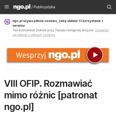
Publicystyka - ngo.pl
/ Publicystyka
ngo.pl używa plików cookies, żeby ułatwić Ci korzystanie z
serwisu
Ten komunikat zniknie przy Twojej następnej wizycie.
Dowiedz
się więcej o plikach cookies
VIII OFIP. Rozmawiać
mimo różnic [patronat
ngo.pl]