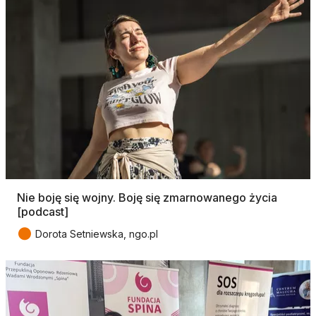
Nie boję się wojny. Boję się zmarnowanego życia
[podcast]
●
Dorota Setniewska, ngo.pl