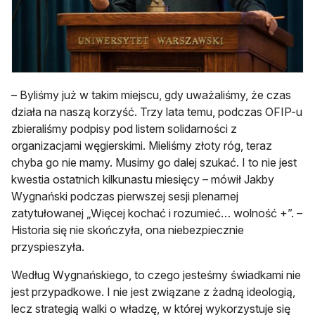
– Byliśmy już w takim miejscu, gdy uważaliśmy, że czas
działa na naszą korzyść. Trzy lata temu, podczas OFIP-u
zbieraliśmy podpisy pod listem solidarności z
organizacjami węgierskimi. Mieliśmy złoty róg, teraz
chyba go nie mamy. Musimy go dalej szukać. I to nie jest
kwestia ostatnich kilkunastu miesięcy – mówił Jakby
Wygnański podczas pierwszej sesji plenarnej
zatytułowanej „Więcej kochać i rozumieć… wolność +”. –
Historia się nie skończyła, ona niebezpiecznie
przyspieszyła.
Według Wygnańskiego, to czego jesteśmy świadkami nie
jest przypadkowe. I nie jest związane z żadną ideologią,
lecz strategią walki o władzę, w której wykorzystuje się