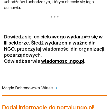
uchodźców i uchodźczyń, którym obecnie się tego
odmawia.
Dowiedz się,
co ciekawego wydarzyło się w
otwiera się w nowej karcie
III sektorze
. Śledź
wydarzenia ważne dla
otwiera się w nowej karcie
NGO
, przeczytaj wiadomości dla organizacji
pozarządowych.
otwiera si
Odwiedź serwis
wiadomosci.ngo.pl
.
Magda Dobranowska-Wittels
🡢
Dodaj informację do portalu ngo.pl!