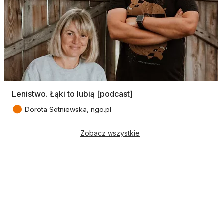
Lenistwo. Łąki to lubią [podcast]
●
Dorota Setniewska, ngo.pl
Zobacz wszystkie