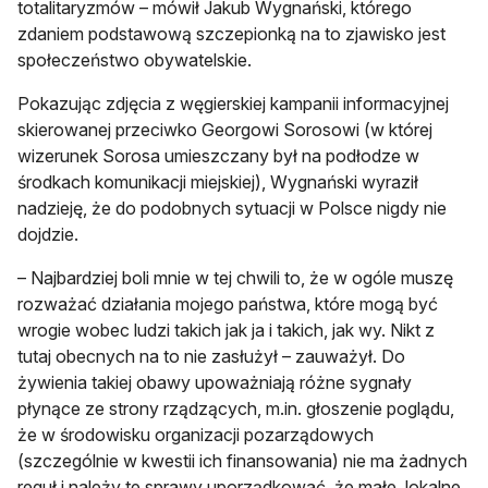
totalitaryzmów – mówił Jakub Wygnański, którego
zdaniem podstawową szczepionką na to zjawisko jest
społeczeństwo obywatelskie.
Pokazując zdjęcia z węgierskiej kampanii informacyjnej
skierowanej przeciwko Georgowi Sorosowi (w której
wizerunek Sorosa umieszczany był na podłodze w
środkach komunikacji miejskiej), Wygnański wyraził
nadzieję, że do podobnych sytuacji w Polsce nigdy nie
dojdzie.
– Najbardziej boli mnie w tej chwili to, że w ogóle muszę
rozważać działania mojego państwa, które mogą być
wrogie wobec ludzi takich jak ja i takich, jak wy. Nikt z
tutaj obecnych na to nie zasłużył – zauważył. Do
żywienia takiej obawy upoważniają różne sygnały
płynące ze strony rządzących, m.in. głoszenie poglądu,
że w środowisku organizacji pozarządowych
(szczególnie w kwestii ich finansowania) nie ma żadnych
reguł i należy te sprawy uporządkować, że małe, lokalne