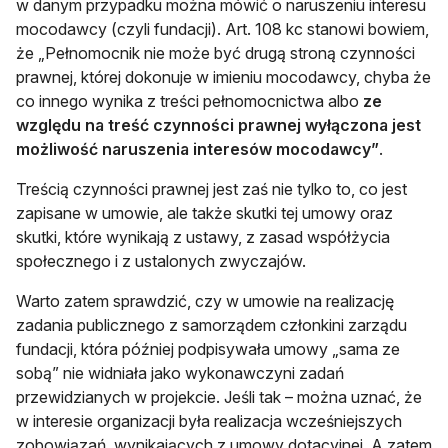
w danym przypadku można mówić o naruszeniu interesu
mocodawcy (czyli fundacji). Art. 108 kc stanowi bowiem,
że „Pełnomocnik nie może być drugą stroną czynności
prawnej, której dokonuje w imieniu mocodawcy, chyba że
co innego wynika z treści pełnomocnictwa albo
ze
względu na treść czynności prawnej wyłączona jest
możliwość naruszenia interesów mocodawcy”
.
Treścią czynności prawnej jest zaś nie tylko to, co jest
zapisane w umowie, ale także skutki tej umowy oraz
skutki, które wynikają z ustawy, z zasad współżycia
społecznego i z ustalonych zwyczajów.
Warto zatem sprawdzić, czy w umowie na realizację
zadania publicznego z samorządem członkini zarządu
fundacji, która później podpisywała umowy „sama ze
sobą” nie widniała jako wykonawczyni zadań
przewidzianych w projekcie. Jeśli tak – można uznać, że
w interesie organizacji była realizacja wcześniejszych
zobowiązań, wynikających z umowy dotacyjnej. A zatem