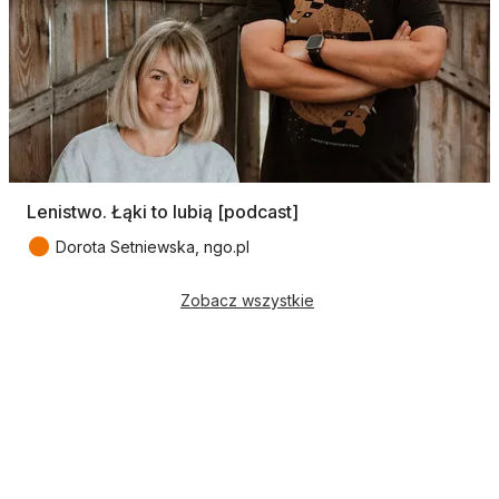
Lenistwo. Łąki to lubią [podcast]
●
Dorota Setniewska, ngo.pl
Zobacz wszystkie