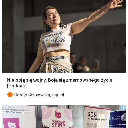
Nie boję się wojny. Boję się zmarnowanego życia
[podcast]
●
Dorota Setniewska, ngo.pl