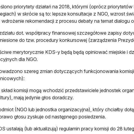
ślono priorytety działań na 2018, którymi (oprócz priorytetó
tegiach) w skrócie są to: lepsze konsultacje z NGO, wzrost 
 wdrożenie rekomendacji z procesu debaty na temat dialogu 
zdziału dot. współpracy finansowej szczegółowe zapisy dot
niesione do tzw. procedury konkursowej (zarządzenia Prezyd
ciwe merytorycznie KDS-y będą będą opiniować miejskie i dz
cyjnych dla NGO.
wadzono szereg zmian dotyczących funkcjonowania komisji 
lnicowych):
skład komisji mogą wchodzić przedstawiciele jednostek orga
ltury), mają jedynie głos doradczy.
dmiot (NGO lub jednostka organizacyjna), który chciałby do
prawo głosu zyskuje od następnego posiedzenia.
S ustalają (lub aktualizują) regulamin pracy komisji do 28 luteg