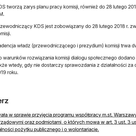
S tworzą zarys planu pracy komisji, również do 28 lutego 2018
M.
zewodniczący KDS jest zobowiązany do 28 lutego 2018 r. zw
misji.
dencja władz (przewodniczącego i prezydium) komisji trwa dw
 warunków rozwiązania komisji dialogu społecznego dodano
kże wtedy, gdy nie dostarczy sprawozdania z działalności z
19 roku.
erz
ła w sprawie przyjęcia programu współpracy m.st. Warszawy
ządowymi oraz podmiotami, o których mowa w art. 3 ust. 3 us
alności pożytku publicznego i o wolontariacie.