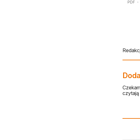
PDF
・1
Redakcj
Dodaj
Czekamy
czytają 