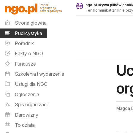
Publicystyka - ngo.pl
ngo.pl używa plików cookie
Portal
organizacji
Ten komunikat zniknie przy
pozarządowych
Menu główne
Strona główna
Publicystyka
Poradnik
Fakty o NGO
Fundusze
Uc
Szkolenia i wydarzenia
or
Usługi dla NGO
Ogłoszenia
Spis organizacji
Magda Do
Darowizny
To działa