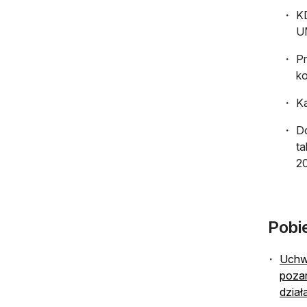
KD
U
Pr
ko
Ka
Do
ta
20
Pobi
Uchwa
pozar
dział