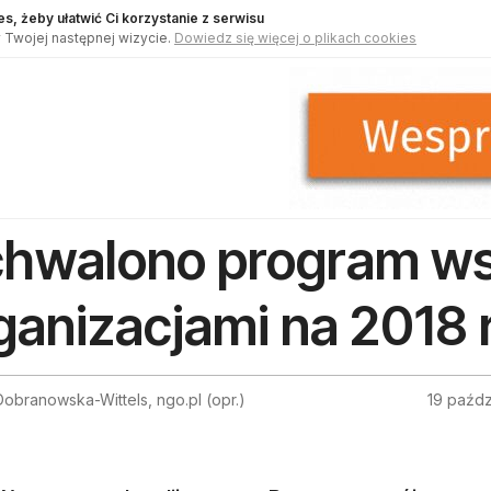
s, żeby ułatwić Ci korzystanie z serwisu
 Twojej następnej wizycie.
Dowiedz się więcej o plikach cookies
hwalono program ws
ganizacjami na 2018 r
branowska-Wittels, ngo.pl (opr.)
19 paźdz