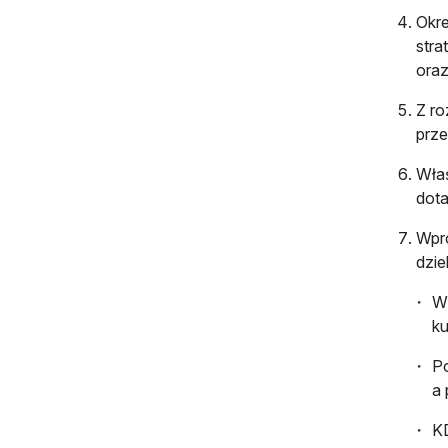
Okre
stra
oraz
Z ro
prze
Właś
dota
Wpro
dzie
W 
ku
Po
a 
KD