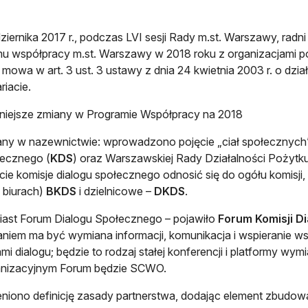
ziernika 2017 r., podczas LVI sesji Rady m.st. Warszawy, radni
u współpracy m.st. Warszawy w 2018 roku z organizacjami 
 mowa w art. 3 ust. 3 ustawy z dnia 24 kwietnia 2003 r. o dzia
riacie.
niejsze zmiany w Programie Współpracy na 2018
ny w nazewnictwie: wprowadzono pojęcie „ciał społecznych” n
łecznego (
KDS
) oraz Warszawskiej Rady Działalności Pożytk
cie komisje dialogu społecznego odnosić się do ogółu komisji, 
 biurach)
BKDS
i dzielnicowe –
DKDS
.
ast Forum Dialogu Społecznego – pojawiło
Forum Komisji D
niem ma być wymiana informacji, komunikacja i wspieranie 
ami dialogu; będzie to rodzaj stałej konferencji i platformy 
anizacyjnym Forum będzie SCWO.
niono definicję zasady partnerstwa, dodając element zbudo