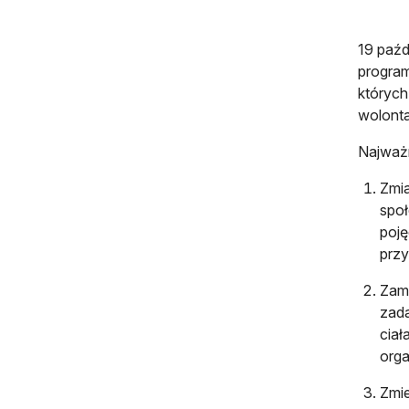
19 paźd
program
których
wolonta
Najważ
Zmia
spo
poję
przy
Zami
zada
ciał
org
Zmie