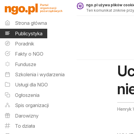
Publicystyka - ngo.pl
ngo.pl używa plików cookie
Portal
organizacji
Ten komunikat zniknie przy
pozarządowych
Menu główne
Strona główna
Publicystyka
Poradnik
Fakty o NGO
Fundusze
Uc
Szkolenia i wydarzenia
ni
Usługi dla NGO
Ogłoszenia
Spis organizacji
Henryk 
Darowizny
To działa