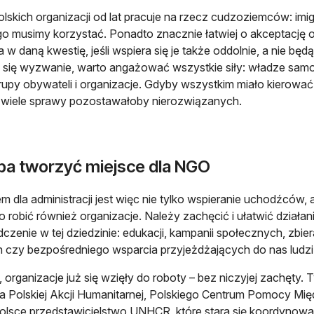
olskich organizacji od lat pracuje na rzecz cudzoziemców: i
go musimy korzystać. Ponadto znacznie łatwiej o akceptację
 w daną kwestię, jeśli wspiera się je także oddolnie, a nie 
 się wyzwanie, warto angażować wszystkie siły: władze samor
rupy obywateli i organizacje. Gdyby wszystkim miało kierować
 wiele sprawy pozostawałoby nierozwiązanych.
ba tworzyć miejsce dla NGO
m dla administracji jest więc nie tylko wspieranie uchodźców, 
o robić również organizacje. Należy zachęcić i ułatwić działan
czenie w tej dziedzinie: edukacji, kampanii społecznych, zbi
h czy bezpośredniego wsparcia przyjeżdżających do nas ludzi.
, organizacje już się wzięły do roboty – bez niczyjej zachęty. 
ia Polskiej Akcji Humanitarnej, Polskiego Centrum Pomocy M
olsce przedstawicielstwo UNHCR, które stara się koordynować