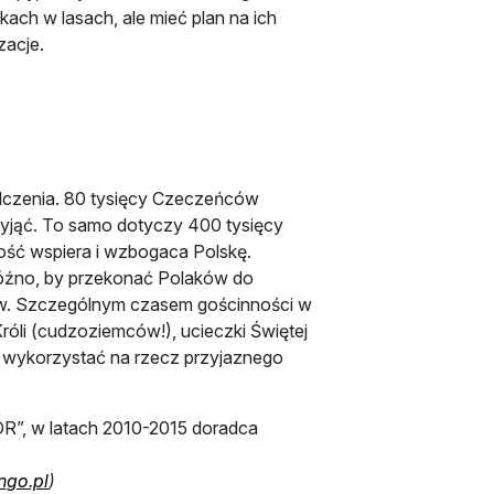
kach w lasach, ale mieć plan na ich
zacje.
dczenia. 80 tysięcy Czeczeńców
rzyjąć. To samo dotyczy 400 tysięcy
ość wspiera i wzbogaca Polskę.
 późno, by przekonać Polaków do
ów. Szczególnym czasem gościnności w
Króli (cudzoziemców!), ucieczki Świętej
y wykorzystać na rzecz przyjaznego
R”, w latach 2010-2015 doradca
ngo.pl
)