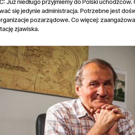
: Już niedługo przyjmiemy do Polski uchodźców. 
ać się jedynie administracja. Potrzebne jest doś
organizacje pozarządowe. Co więcej: zaangażow
ację zjawiska.