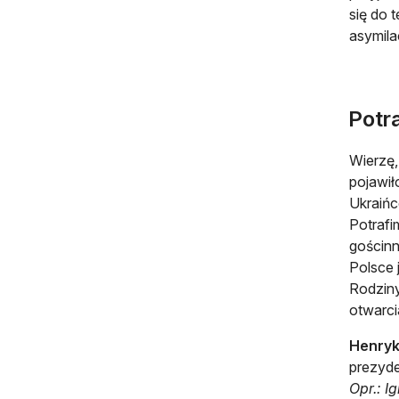
się do 
asymila
Potr
Wierzę,
pojawił
Ukraińc
Potrafi
gościn
Polsce 
Rodziny
otwarci
Henryk
prezyde
Opr.: I