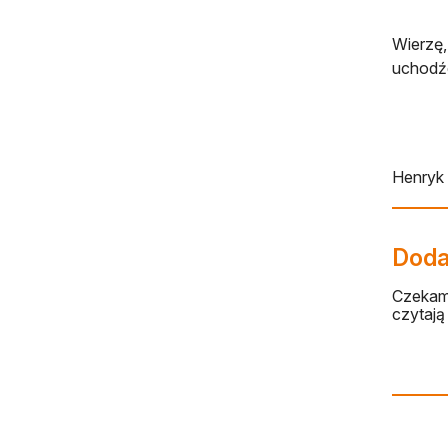
Wierzę,
uchodź
Henryk
Dodaj
Czekamy
czytają 