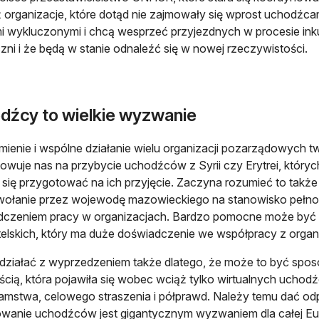
 organizacje, które dotąd nie zajmowały się wprost uchodźca
 wykluczonymi i chcą wesprzeć przyjezdnych w procesie inkult
zni i że będą w stanie odnaleźć się w nowej rzeczywistości.
dźcy to wielkie wyzwanie
ienie i wspólne działanie wielu organizacji pozarządowych 
owuje nas na przybycie uchodźców z Syrii czy Erytrei, któryc
się przygotować na ich przyjęcie. Zaczyna rozumieć to takż
wołanie przez wojewodę mazowieckiego na stanowisko pełn
dczeniem pracy w organizacjach. Bardzo pomocne może być
lskich, który ma duże doświadczenie we współpracy z orga
działać z wyprzedzeniem także dlatego, że może to być sposó
ścią, która pojawiła się wobec wciąż tylko wirtualnych uchodźc
amstwa, celowego straszenia i półprawd. Należy temu dać odp
wanie uchodźców jest gigantycznym wyzwaniem dla całej Europ