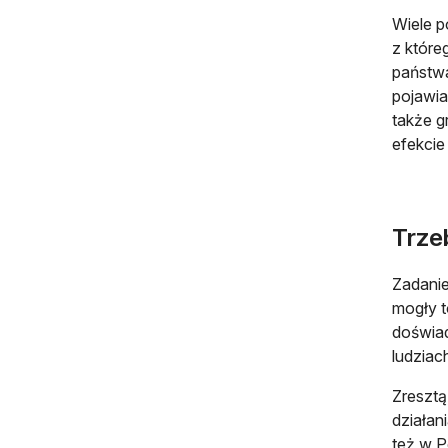
Wiele p
z które
państwa
pojawia
także g
efekcie
Trze
Zadanie
mogły t
doświad
ludziac
Zresztą
działan
też w P