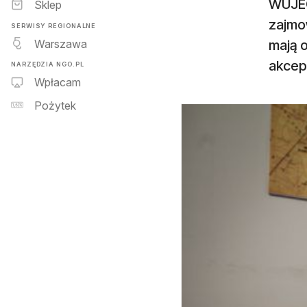
WUJEC
Sklep
zajmow
SERWISY REGIONALNE
Warszawa
mają 
akcept
NARZĘDZIA NGO.PL
Wpłacam
Pożytek