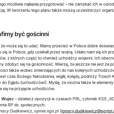
tego możliwie najlepiej przygotować – nie zamykać ich w ośrod
cję. W tworzeniu tego planu także muszą uczestniczyć organi
afimy być gościnni
 że może się to udać. Mamy przecież w Polsce dobre doświa
o się w Polsce, gdy uciekali przez wojną. Udało nam się ich p
ów, z których część to również uchodźcy wojenni. Ich obecn
my zdobyć się na gościnność. Wierzę, że jeszcze nie jest za
ności także wobec zmierzających do nas kolejnych uchodźc
jest czas Bożego Narodzenia, wigilii, kolędy, podróży Trzech 
 do Egiptu (uchodźców!). Myślę, że można także te element
a się na przyjęcie uchodźców.
 Wujec
– działacz opozycji w czasach PRL, członek KSS „KO
nta RP ds. społecznych.
gnacy Dudkiewicz, opinie.ngo.pl (
ignacy.dudkiewicz@portal.