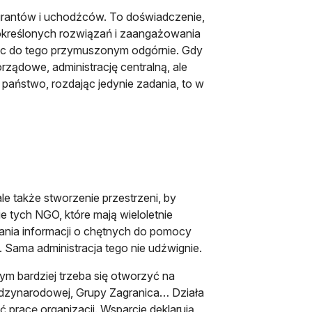
migrantów i uchodźców. To doświadczenie,
 określonych rozwiązań i zaangażowania
będąc do tego przymuszonym odgórnie. Gdy
ządowe, administrację centralną, ale
 państwo, rozdając jedynie zadania, to w
ale także stworzenie przestrzeni, by
ie tych NGO, które mają wieloletnie
erania informacji o chętnych do pomocy
 Sama administracja tego nie udźwignie.
Tym bardziej trzeba się otworzyć na
iędzynarodowej, Grupy Zagranica… Działa
 pracę organizacji. Wsparcie deklarują