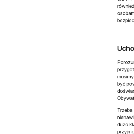
również
osobami
bezpiec
Ucho
Porozum
przygot
musimy 
być po
doświa
Obywate
Trzeba 
nienawi
dużo kł
przyjmo