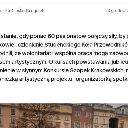
mska-Cieśla dla ngo.pl
23 grudnia 
 stanie, gdy ponad 60 pasjonatów połączy siły, by
kowie i członkinie Studenckiego Koła Przewodnik
nili, że wolontariat i wspólna praca mogą zaowoco
sem artystycznym. O kulisach powstawania jubileu
nienie w słynnym Konkursie Szopek Krakowskich,
niczką artystyczną projektu i organizatorką spotk