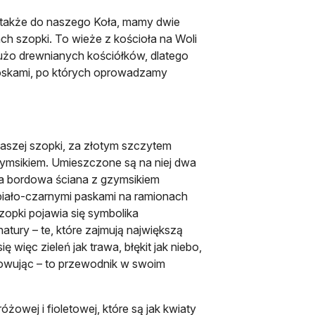
 także do naszego Koła, mamy dwie
h szopki. To wieże z kościoła na Woli
dużo drewnianych kościółków, dlatego
wioskami, po których oprowadzamy
naszej szopki, za złotym szczytem
ymsikiem. Umieszczone są na niej dwa
e ta bordowa ściana z gzymsikiem
iało-czarnymi paskami na ramionach
zopki pojawia się symbolika
atury – te, które zajmują największą
więc zieleń jak trawa, błękit jak niebo,
umowując – to przewodnik w swoim
żowej i fioletowej, które są jak kwiaty