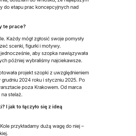
śmy do etapu prac koncepcyjnych nad
y te prace?
ole. Każdy mógł zgłosić swoje pomysły
eć scenki, figurki i motywy.
my jednocześnie, aby szopka nawiązywała
ch później wybraliśmy najciekawsze.
otowała projekt szopki z uwzględnieniem
grudniu 2024 roku i styczniu 2025. Po
 warsztacie poza Krakowem. Od marca
na stelaż.
I jak to łączyło się z ideą
 Kole przykładamy dużą wagę do niej –
iej.