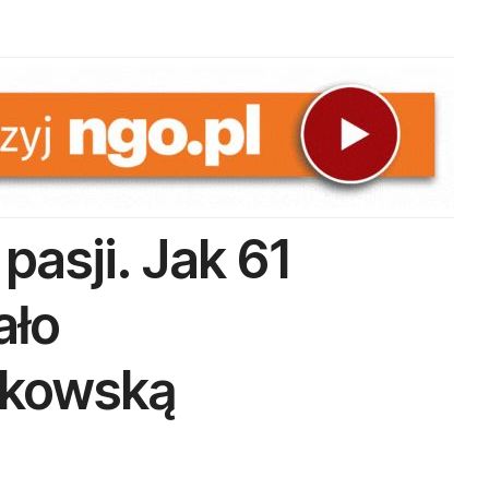
pasji. Jak 61
ało
akowską