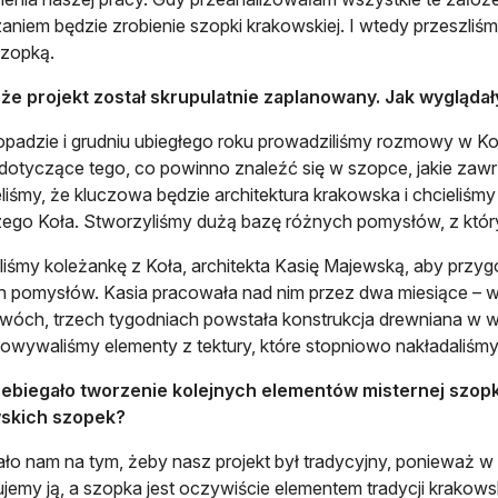
aniem będzie zrobienie szopki krakowskiej. I wtedy przeszli
szopką.
że projekt został skrupulatnie zaplanowany. Jak wyglądał
topadzie i grudniu ubiegłego roku prowadziliśmy rozmowy w K
 dotyczące tego, co powinno znaleźć się w szopce, jakie zawrz
liśmy, że kluczowa będzie architektura krakowska i chcieliś
ego Koła. Stworzyliśmy dużą bazę różnych pomysłów, z który
liśmy koleżankę z Koła, architekta Kasię Majewską, aby przyg
 pomysłów. Kasia pracowała nad nim przez dwa miesiące – w 
wóch, trzech tygodniach powstała konstrukcja drewniana w
owywaliśmy elementy z tektury, które stopniowo nakładaliśmy 
ebiegało tworzenie kolejnych elementów misternej szopki? 
skich szopek?
ało nam na tym, żeby nasz projekt był tradycyjny, ponieważ w
ujemy ją, a szopka jest oczywiście elementem tradycji krakowsk