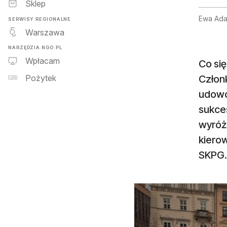
Sklep
Ewa Ada
SERWISY REGIONALNE
Warszawa
NARZĘDZIA NGO.PL
Wpłacam
Co się
Człon
Pożytek
udowod
sukce
wyróż
kierow
SKPG.