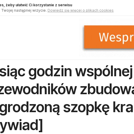
s, żeby ułatwić Ci korzystanie z serwisu
 Twojej następnej wizycie.
Dowiedz się więcej o plikach cookies
siąc godzin wspólnej 
zewodników zbudow
grodzoną szopkę kr
ywiad]