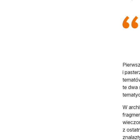
Pierwsz
i paste
tematów
te dwa 
tematy
W archi
fragmen
wieczor
z ostat
znalazł