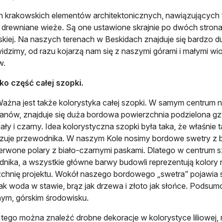
h krakowskich elementów architektonicznych, nawiązujących
drewniane wieże. Są one ustawione skrajnie po dwóch stronac
kiej. Na naszych terenach w Beskidach znajduje się bardzo 
widzimy, od razu kojarzą nam się z naszymi górami i małymi 
w.
lko część całej szopki.
Ważna jest także kolorystyka całej szopki. W samym centrum 
anów, znajduje się duża bordowa powierzchnia podzielona gz
biały i czarny. Idea kolorystyczna szopki była taka, że właśni
zuje przewodnika. W naszym Kole nosimy bordowe swetry z b
erwone polary z biało-czarnymi paskami. Dlatego w centrum s
nika, a wszystkie główne barwy budowli reprezentują kolory n
chnię projektu. Wokół naszego bordowego „swetra” pojawia się 
jak woda w stawie, brąz jak drzewa i złoto jak słońce. Pods
nym, górskim środowisku.
tego można znaleźć drobne dekoracje w kolorystyce liliowej, ró