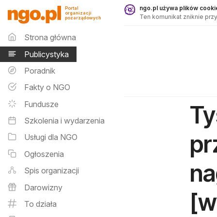
Publicystyka - ngo.pl
ngo.pl używa plików cookie
Portal
organizacji
Ten komunikat zniknie przy
pozarządowych
Menu główne
Strona główna
Publicystyka
Poradnik
Fakty o NGO
Fundusze
Ty
Szkolenia i wydarzenia
pr
Usługi dla NGO
Ogłoszenia
na
Spis organizacji
Darowizny
[w
To działa