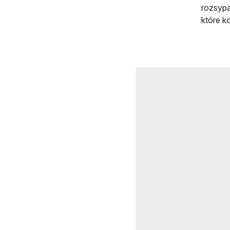
rozsypa
które k