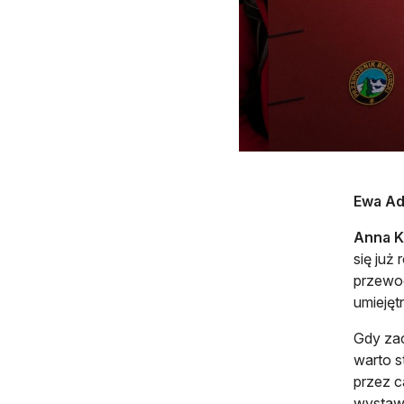
Ewa Ad
Anna K
się już
przewod
umiejęt
Gdy zac
warto s
przez c
wystawi