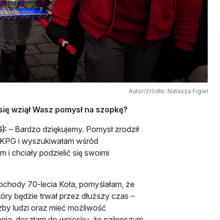
Autor/źródło: Natasza Figiel
się wziął Wasz pomysł na szopkę?
):
– Bardzo dziękujemy. Pomysł zrodził
t SKPG i wyszukiwałam wśród
i chciały podzielić się swoimi
bchody 70-lecia Koła, pomyślałam, że
óry będzie trwał przez dłuższy czas –
czby ludzi oraz mieć możliwość
enia, doszłam do wniosku, że najlepszym