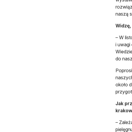
rozwiąz
naszą 
Widzę, 
– W lis
i uwagi
Wiedzie
do nasz
Poprosi
naszych
około d
przygot
Jak prz
krakow
– Zależ
pielęgn