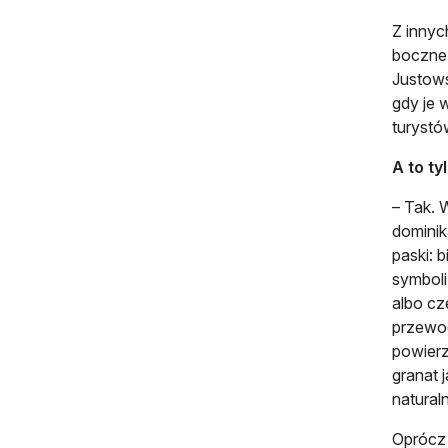
Z innyc
boczne 
Justows
gdy je 
turystó
A to ty
– Tak. 
dominik
paski: 
symboli
albo cz
przewod
powierz
granat 
natural
Oprócz 