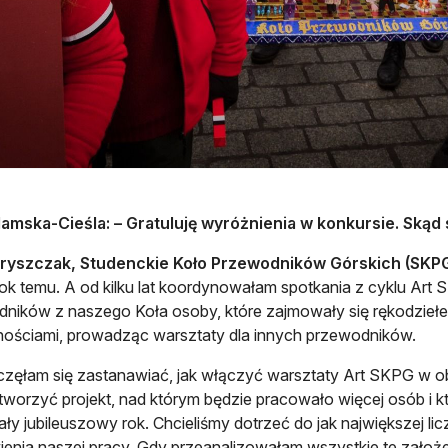
amska-Cieśla: – Gratuluję wyróżnienia w konkursie. Skąd 
ryszczak, Studenckie Koło Przewodników Górskich (SKPG
 rok temu. A od kilku lat koordynowałam spotkania z cyklu Ar
ników z naszego Koła osoby, które zajmowały się rękodziełem 
nościami, prowadząc warsztaty dla innych przewodników.
zęłam się zastanawiać, jak włączyć warsztaty Art SKPG w o
tworzyć projekt, nad którym będzie pracowało więcej osób i kt
ały jubileuszowy rok. Chcieliśmy dotrzeć do jak największej li
enia naszej pracy. Gdy przeanalizowałam wszystkie te założ