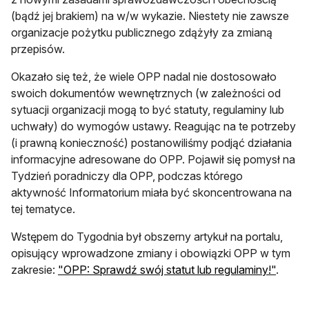
(bądź jej brakiem) na w/w wykazie. Niestety nie zawsze
organizacje pożytku publicznego zdążyły za zmianą
przepisów.
Okazało się też, że wiele OPP nadal nie dostosowało
swoich dokumentów wewnętrznych (w zależności od
sytuacji organizacji mogą to być statuty, regulaminy lub
uchwały) do wymogów ustawy. Reagując na te potrzeby
(i prawną konieczność) postanowiliśmy podjąć działania
informacyjne adresowane do OPP. Pojawił się pomysł na
Tydzień poradniczy dla OPP, podczas którego
aktywność Informatorium miała być skoncentrowana na
tej tematyce.
Wstępem do Tygodnia był obszerny artykuł na portalu,
opisujący wprowadzone zmiany i obowiązki OPP w tym
otwier
zakresie:
"OPP: Sprawdź swój statut lub regulaminy!"
.