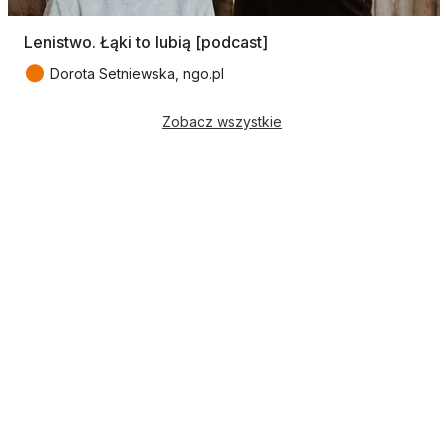
Lenistwo. Łąki to lubią [podcast]
●
Dorota Setniewska, ngo.pl
Zobacz wszystkie