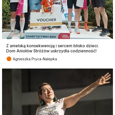
Z anielską konsekwencją i sercem blisko dzieci.
Dom Aniołów Stróżów uskrzydla codzienność!
●
Agnieszka Pryca-Nalepka