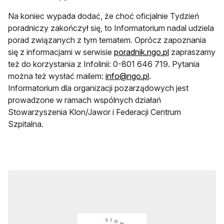
Na koniec wypada dodać, że choć oficjalnie Tydzień
poradniczy zakończył się, to Informatorium nadal udziela
porad związanych z tym tematem. Oprócz zapoznania
otwiera się w n
się z informacjami w serwisie
poradnik.ngo.pl
zapraszamy
też do korzystania z Infolinii: 0-801 646 719. Pytania
można też wysłać mailem:
info@ngo.pl
.
Informatorium dla organizacji pozarządowych jest
prowadzone w ramach wspólnych działań
Stowarzyszenia Klon/Jawor i Federacji Centrum
Szpitalna.