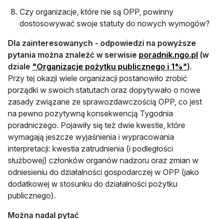
Czy organizacje, które nie są OPP, powinny
dostosowywać swoje statuty do nowych wymogów?
Dla zainteresowanych - odpowiedzi na powyższe
otwie
pytania można znaleźć w serwisie
poradnik.ngo.pl
(w
otwiera się w nowej karcie
otwiera s
dziale
"
Organizacje pożytku publicznego i 1%"
).
Przy tej okazji wiele organizacji postanowiło zrobić
porządki w swoich statutach oraz dopytywało o nowe
zasady związane ze sprawozdawczością OPP, co jest
na pewno pozytywną konsekwencją Tygodnia
poradniczego. Pojawiły się też dwie kwestie, które
wymagają jeszcze wyjaśnienia i wypracowania
interpretacji: kwestia zatrudnienia (i podległości
służbowej) członków organów nadzoru oraz zmian w
odniesieniu do działalności gospodarczej w OPP (jako
dodatkowej w stosunku do działalności pożytku
publicznego).
Można nadal pytać