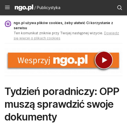
Publicystyka - ngo.pl
/ Publicystyka
ngo.pl używa plików cookies, żeby ułatwić Ci korzystanie z
serwisu
Ten komunikat zniknie przy Twojej następnej wizycie.
Dowiedz
się więcej o plikach cookies
Tydzień poradniczy: OPP
muszą sprawdzić swoje
dokumenty