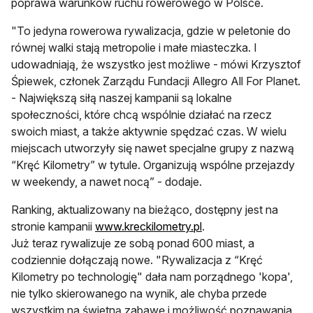
poprawa warunków ruchu rowerowego w Polsce.
"To jedyna rowerowa rywalizacja, gdzie w peletonie do
równej walki stają metropolie i małe miasteczka. I
udowadniają, że wszystko jest możliwe - mówi Krzysztof
Śpiewek, członek Zarządu Fundacji Allegro All For Planet.
- Największą siłą naszej kampanii są lokalne
społeczności, które chcą wspólnie działać na rzecz
swoich miast, a także aktywnie spędzać czas. W wielu
miejscach utworzyły się nawet specjalne grupy z nazwą
“Kręć Kilometry” w tytule. Organizują wspólne przejazdy
w weekendy, a nawet nocą” - dodaje.
Ranking, aktualizowany na bieżąco, dostępny jest na
stronie kampanii
www.kreckilometry.pl
.
Już teraz rywalizuje ze sobą ponad 600 miast, a
codziennie dołączają nowe. "Rywalizacja z “Kręć
Kilometry po technologię" dała nam porządnego 'kopa',
nie tylko skierowanego na wynik, ale chyba przede
wszystkim na świetną zabawę i możliwość poznawania