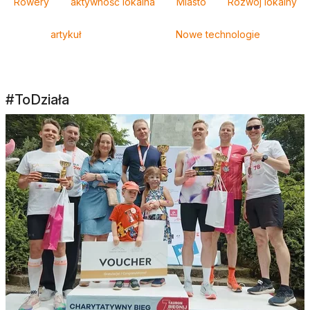
Rowery
aktywność lokalna
Miasto
Rozwój lokalny
artykuł
Nowe technologie
#ToDziała