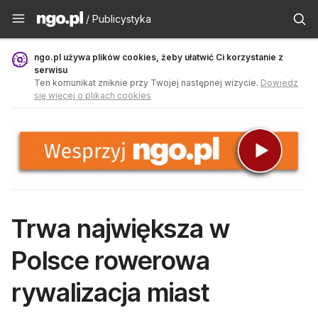
Publicystyka - ngo.pl
/ Publicystyka
ngo.pl używa plików cookies, żeby ułatwić Ci korzystanie z
serwisu
Ten komunikat zniknie przy Twojej następnej wizycie.
Dowiedz
się więcej o plikach cookies
Trwa największa w
Polsce rowerowa
rywalizacja miast