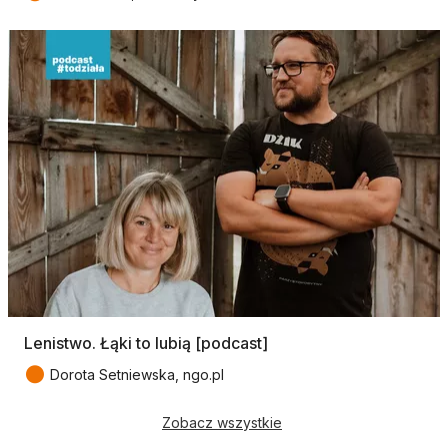
Lenistwo. Łąki to lubią [podcast]
●
Dorota Setniewska, ngo.pl
Zobacz wszystkie