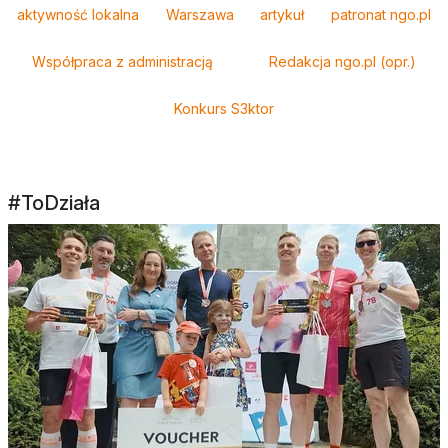
aktywność lokalna
Warszawa
artykuł
patronat ngo.pl
Współpraca z administracją
Redakcja ngo.pl (opr.)
Konkurs S3ktor
#ToDziała