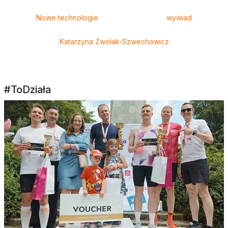
Tagi
Nowe technologie
wywiad
Katarzyna Zwolak-Szwechowicz
#ToDziała