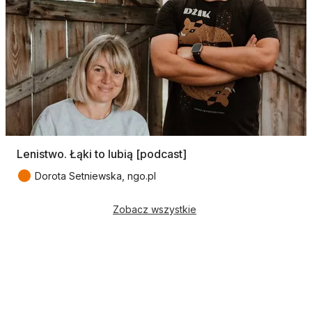
Lenistwo. Łąki to lubią [podcast]
●
Dorota Setniewska, ngo.pl
Zobacz wszystkie