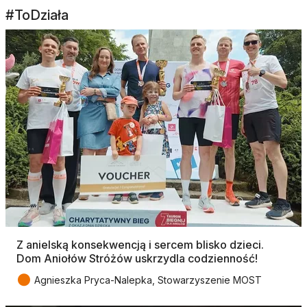
#ToDziała
Z anielską konsekwencją i sercem blisko dzieci.
Dom Aniołów Stróżów uskrzydla codzienność!
●
Agnieszka Pryca-Nalepka, Stowarzyszenie MOST