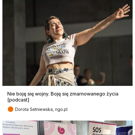
Nie boję się wojny. Boję się zmarnowanego życia
[podcast]
●
Dorota Setniewska, ngo.pl