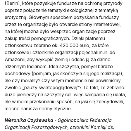
(Berlin), które pozyskuje fundusze na ochronę przyrody
poprzez połączenie tematyki ekologicznej z tematyką
erotyczną. Głównym sposobem pozyskania funduszy
przez tę organizację było otwarcie strony internetowej,
na której można było wesprzeć organizację poprzez
zakup treści pornograficznych. Dzięki płatnemu
członkostwu zebrano ok. 420 000 euro, za które
członkowie i członkinie organizacji pojechali m.in. do
Amazonii, aby wykupić ziemię i oddać ją za darmo
rdzennym Indianom. Idea szczytna, pomysł bardzo
dochodowy (pomijam, jak skończyła się jego realizacja),
ale czy moralny? Czy w tym momencie nie powinniśmy
zwolnić „pauzy światopoglądowej”? To fakt, że zebrano
dużo pieniędzy na szczytny cel, więc kampania się udała,
ale w moim przekonaniu sposób, na jaki się zdecydowali,
mocno narusza normy etyczne.
Weronika Czyżewska
- Ogólnopolska Federacja
Organizacji Pozarządowych, członkini Komisji ds.