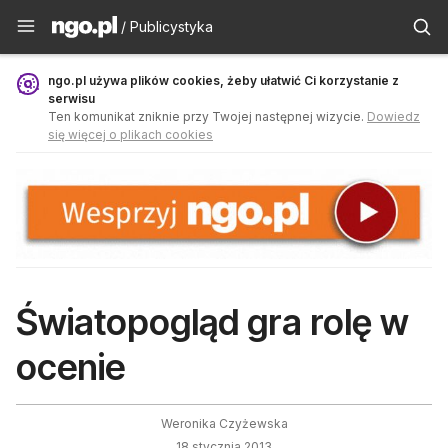
Publicystyka - ngo.pl
/ Publicystyka
ngo.pl używa plików cookies, żeby ułatwić Ci korzystanie z
serwisu
Ten komunikat zniknie przy Twojej następnej wizycie.
Dowiedz
się więcej o plikach cookies
Światopogląd gra rolę w
ocenie
Weronika Czyżewska
18 stycznia 2013