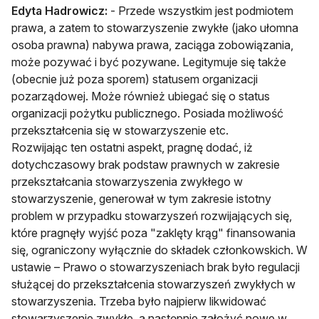
Edyta Hadrowicz:
- Przede wszystkim jest podmiotem
prawa, a zatem to stowarzyszenie zwykłe (jako ułomna
osoba prawna) nabywa prawa, zaciąga zobowiązania,
może pozywać i być pozywane. Legitymuje się także
(obecnie już poza sporem) statusem organizacji
pozarządowej. Może również ubiegać się o status
organizacji pożytku publicznego. Posiada możliwość
przekształcenia się w stowarzyszenie etc.
Rozwijając ten ostatni aspekt, pragnę dodać, iż
dotychczasowy brak podstaw prawnych w zakresie
przekształcania stowarzyszenia zwykłego w
stowarzyszenie, generował w tym zakresie istotny
problem w przypadku stowarzyszeń rozwijających się,
które pragnęły wyjść poza "zaklęty krąg" finansowania
się, ograniczony wyłącznie do składek członkowskich. W
ustawie – Prawo o stowarzyszeniach brak było regulacji
służącej do przekształcenia stowarzyszeń zwykłych w
stowarzyszenia. Trzeba było najpierw likwidować
stowarzyszenie zwykłe, a następnie założyć nowe w