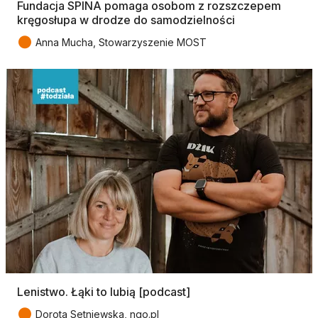
Fundacja SPINA pomaga osobom z rozszczepem
kręgosłupa w drodze do samodzielności
●
Anna Mucha, Stowarzyszenie MOST
Lenistwo. Łąki to lubią [podcast]
●
Dorota Setniewska, ngo.pl