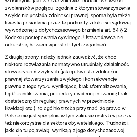
w doktrynie, jak i w orzecznictwie. Dodatkowo wśród
zwolenników poglądu, zgodnie z którym stowarzyszenie
zwykłe nie posiada zdolności prawnej, sporna była także
kwestia posiadania przez te podmioty zdolności sądowej,
wywodzonej z dotychczasowego brzmienia art. 64 § 2
Kodeksu postępowania cywilnego. Ustawodawca nie
odniósł się bowiem wprost do tych zagadnień.
Z drugiej strony, należy jednak zauważyć, że choć
niektóre rozwiązania normatywne utrudniały działalność
stowarzyszeń zwykłych (jak np. kwestia zdolności
prawnej stowarzyszenia zwykłego i konsekwencje
prawne z tego tytułu wynikające; brak sformalizowania,
bądź zunifikowania, procedury ewidencjonowania; brak
dostatecznych regulacji prawnych w przedmiocie
likwidacji etc.), to ogólnie trzeba przyznać, że prawo w
Polsce nie jest specjalnie w tym zakresie restrykcyjne czy
też niekorzystne dla sektora obywatelskiego. Trudności,
jakie się tu pojawiają, wynikają z jego dotychczasowej