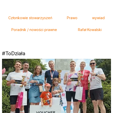
Tagi
Członkowie stowarzyszeń
Prawo
wywiad
Poradnik / nowości prawne
Rafał Kowalski
#ToDziała