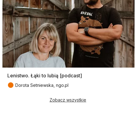
Lenistwo. Łąki to lubią [podcast]
●
Dorota Setniewska, ngo.pl
Zobacz wszystkie