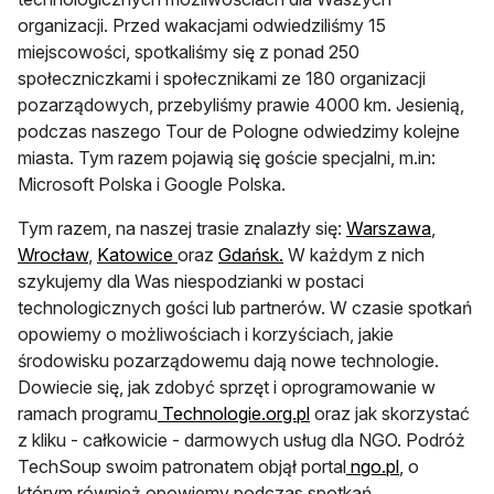
organizacji. Przed wakacjami odwiedziliśmy 15
miejscowości, spotkaliśmy się z ponad 250
społeczniczkami i społecznikami ze 180 organizacji
pozarządowych, przebyliśmy prawie 4000 km. Jesienią,
podczas naszego Tour de Pologne odwiedzimy kolejne
miasta. Tym razem pojawią się goście specjalni, m.in:
Microsoft Polska i Google Polska.
Tym razem, na naszej trasie znalazły się:
Warszawa
,
Wrocław
,
Katowice
oraz
Gdańsk.
W każdym z nich
szykujemy dla Was niespodzianki w postaci
technologicznych gości lub partnerów. W czasie spotkań
opowiemy o możliwościach i korzyściach, jakie
środowisku pozarządowemu dają nowe technologie.
Dowiecie się, jak zdobyć sprzęt i oprogramowanie w
ramach programu
Technologie.org.pl
oraz jak skorzystać
z kliku - całkowicie - darmowych usług dla NGO. Podróż
TechSoup swoim patronatem objął portal
ngo.pl
, o
którym również opowiemy podczas spotkań.