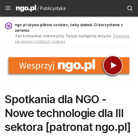
Publicystyka - ngo.pl
/ Publicystyka
ngo.pl używa plików cookies, żeby ułatwić Ci korzystanie z
serwisu
Ten komunikat zniknie przy Twojej następnej wizycie.
Dowiedz
się więcej o plikach cookies
Spotkania dla NGO -
Nowe technologie dla III
sektora [patronat ngo.pl]