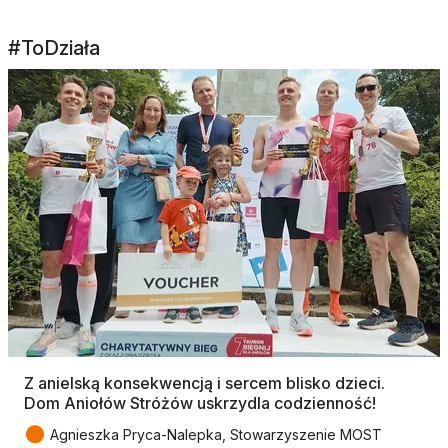
#ToDziała
Z anielską konsekwencją i sercem blisko dzieci.
Dom Aniołów Stróżów uskrzydla codzienność!
●
Agnieszka Pryca-Nalepka, Stowarzyszenie MOST