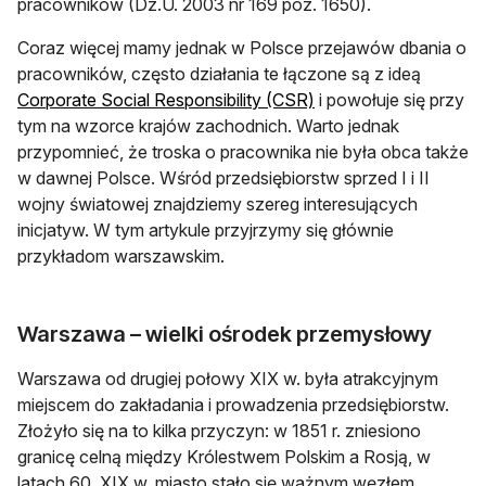
pracowników (Dz.U. 2003 nr 169 poz. 1650).
Coraz więcej mamy jednak w Polsce przejawów dbania o
pracowników, często działania te łączone są z ideą
otwiera się w nowej k
Corporate Social Responsibility (CSR)
i powołuje się przy
tym na wzorce krajów zachodnich. Warto jednak
przypomnieć, że troska o pracownika nie była obca także
w dawnej Polsce. Wśród przedsiębiorstw sprzed I i II
wojny światowej znajdziemy szereg interesujących
inicjatyw. W tym artykule przyjrzymy się głównie
przykładom warszawskim.
Warszawa – wielki ośrodek przemysłowy
Warszawa od drugiej połowy XIX w. była atrakcyjnym
miejscem do zakładania i prowadzenia przedsiębiorstw.
Złożyło się na to kilka przyczyn: w 1851 r. zniesiono
granicę celną między Królestwem Polskim a Rosją, w
latach 60. XIX w. miasto stało się ważnym węzłem