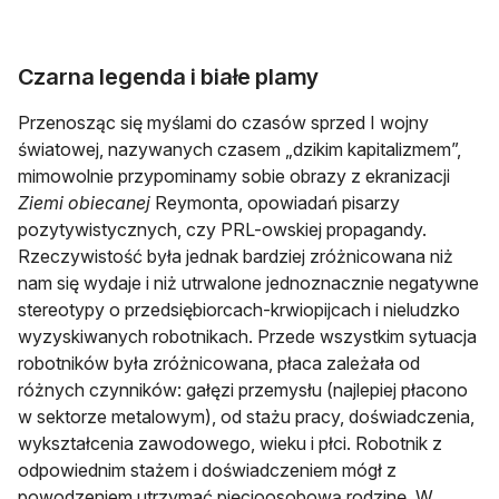
Czarna legenda i białe plamy
Przenosząc się myślami do czasów sprzed I wojny
światowej, nazywanych czasem „dzikim kapitalizmem”,
mimowolnie przypominamy sobie obrazy z ekranizacji
Ziemi obiecanej
Reymonta, opowiadań pisarzy
pozytywistycznych, czy PRL-owskiej propagandy.
Rzeczywistość była jednak bardziej zróżnicowana niż
nam się wydaje i niż utrwalone jednoznacznie negatywne
stereotypy o przedsiębiorcach-krwiopijcach i nieludzko
wyzyskiwanych robotnikach. Przede wszystkim sytuacja
robotników była zróżnicowana, płaca zależała od
różnych czynników: gałęzi przemysłu (najlepiej płacono
w sektorze metalowym), od stażu pracy, doświadczenia,
wykształcenia zawodowego, wieku i płci. Robotnik z
odpowiednim stażem i doświadczeniem mógł z
powodzeniem utrzymać pięcioosobową rodzinę. W