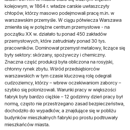
kolejowym, w 1864 r. władze carskie uwłaszczyły
chłopów, którzy masowo podejmowali pracę m.in. w
warszawskim przemyśle. W ciągu półwiecza Warszawa
zmieniła się w potężne centrum przemysłowe - na
początku XX w. działało tu ponad 450 zakładów
przemysłowych, które zatrudniały ponad 30 tys.
pracowników. Dominował przemysł metalowy, liczące się
były sektory: skórzany, spożywczy i chemiczny.
Znaczna część produkcji była obliczona na rosyjski,
chłonny rynek zbytu. Wśród przedsiębiorców
warszawskich w tym czasie kluczową rolę odegrali
cudzoziemcy, którzy – wbrew oczekiwaniom zaborcy –
szybko się polonizowali. Warunki pracy w większości
fabryk były bardzo ciężkie – 12 godzinny dzień pracy był
normą, często nie przestrzegano zasad bezpieczeństwa,
dochodziło do wypadków, a znajdujące się w pobliżu
budynków mieszkalnych fabryki po prostu podtruwały
mieszkańców miasta.