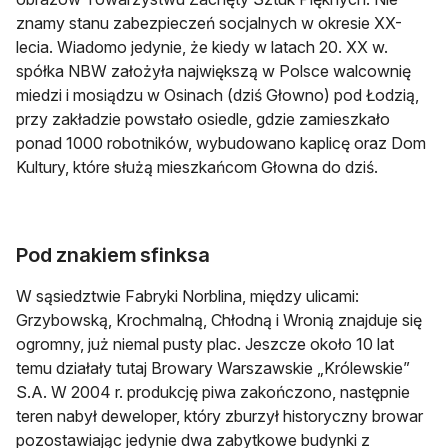
znamy stanu zabezpieczeń socjalnych w okresie XX-
lecia. Wiadomo jedynie, że kiedy w latach 20. XX w.
spółka NBW założyła największą w Polsce walcownię
miedzi i mosiądzu w Osinach (dziś Głowno) pod Łodzią,
przy zakładzie powstało osiedle, gdzie zamieszkało
ponad 1000 robotników, wybudowano kaplicę oraz Dom
Kultury, które służą mieszkańcom Głowna do dziś.
Pod znakiem sfinksa
W sąsiedztwie Fabryki Norblina, między ulicami:
Grzybowską, Krochmalną, Chłodną i Wronią znajduje się
ogromny, już niemal pusty plac. Jeszcze około 10 lat
temu działały tutaj Browary Warszawskie „Królewskie”
S.A. W 2004 r. produkcję piwa zakończono, następnie
teren nabył deweloper, który zburzył historyczny browar
pozostawiając jedynie dwa zabytkowe budynki z