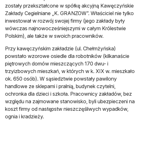
zostały przekształcone w spółkę akcyjną Kawęczyńskie
Zakłady Cegielniane „K. GRANZOW”. Właściciel nie tylko
inwestował w rozwój swojej firmy (jego zakłady były
wówczas najnowocześniejszymi w całym Królestwie
Polskim), ale także w swoich pracowników.
Przy kawęczyńskim zakładzie (ul. Chełmżyńska)
powstało wzorowe osiedle dla robotników (kilkanaście
piętrowych domów mieszczących 170 dwu- i
trzyizbowych mieszkań, w których w k. XIX w. mieszkało
ok. 650 osób). W sąsiedztwie powstały pawilony
handlowe ze sklepami i pralnią, budynek czytelni,
ochronka dla dzieci i szkoła. Pracownicy zakładów, bez
względu na zajmowane stanowisko, byli ubezpieczeni na
koszt firmy od następstw nieszczęśliwych wypadków,
ognia i kradzieży.