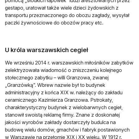
pomocą „słodkich łapówek” ludzi aresztowanych przez
gestapo, uratował także wiele dzieci żydowskich z
transportu przeznaczonego do obozu zagłady, wysyłał
paczki żywnościowe do obozów pracy etc.
U króla warszawskich cegieł
We wrześniu 2014 r. warszawskich miłośników zabytków
zelektryzowała wiadomość o zniszczeniu kolejnego
stołecznego zabytku – willi Granzowa, zwanej
„Granzówką”. Wbrew nazwie był to budynek
administracyjny z końca XIX w. należący do zakładu
ceramicznego Kazimierza Granzowa. Pstrokaty,
charakterystyczny budynek z wielobarwnych cegieł,
stanowił swoistą reklamę firmy. Znane z doskonałej
jakości wyrobów zakłady dostarczyły budulca na
budowę wielu domów, gmachów i fabryk postawionych
w Warszawie na przełomie XIX i XX wieku. W 1912 r.