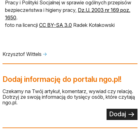
Pracy i Polityki Socjalnej w sprawie ogólnych przepisów
bezpieczeństwa i higieny pracy,
Dz.U. 2003 nr 169 poz.
1650
.
otwiera się w nowej karcie
foto na licencji
CC BY-SA 3.0
Radek Kołakowski
Krzysztof Wittels
🡢
Dodaj informację do portalu ngo.pl!
Czekamy na Twój artykuł, komentarz, wywiad czy relację.
Dotrzyj ze swoją informacją do tysięcy osób, które czytają
ngo.pl.
Dodaj