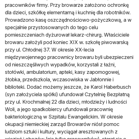
pracowników firmy. Przy browarze założono ochronkę
dla dzieci, szkółkę elementarną i kuchnię dla robotników.
Prowadzono kasę oszczędnościowo-pożyczkową, a w
specjalnie przystosowanych do tego celu
pomieszczeniach dyżurował lekarz-chirurg. Właściciele
browaru założyli pod koniec XIX w. szkołę piwowarską
przy ul. Chłodnej 37. W okresie XX-lecia
międzywojennego pracownicy browaru byli ubezpieczeni
od nieszczęśliwych wypadków, korzystali z łaźni,
stołówki, ambulatorium, apteki, kasy zapomogowej,
żłobka, przedszkola, wczasowiska w Jabłonnie i
biblioteki. Dodać możemy jeszcze, że Karol Haberbusch
(syn założyciela spółki) ufundował Czytelnię Bezpłatną
przy ul. Krochmalnej 22 dla dzieci, młodzieży i ludności
Woli, a jego spadkobiercy ufundowali pracownię
bakteriologiczną w Szpitalu Ewangelickim. W okresie
okupacji niemieckiej zarząd Browarów niósł pomoc
ludziom sztuki i kultury, wyciągał aresztowanych z
więzień i obozów (nie tylko pracowników), starał się o