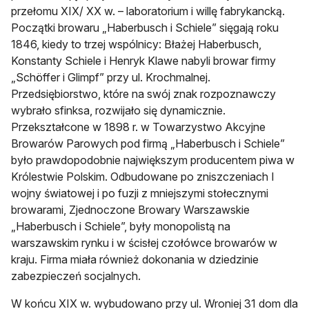
przełomu XIX/ XX w. – laboratorium i willę fabrykancką.
Początki browaru „Haberbusch i Schiele” sięgają roku
1846, kiedy to trzej wspólnicy: Błażej Haberbusch,
Konstanty Schiele i Henryk Klawe nabyli browar firmy
„Schöffer i Glimpf” przy ul. Krochmalnej.
Przedsiębiorstwo, które na swój znak rozpoznawczy
wybrało sfinksa, rozwijało się dynamicznie.
Przekształcone w 1898 r. w Towarzystwo Akcyjne
Browarów Parowych pod firmą „Haberbusch i Schiele”
było prawdopodobnie największym producentem piwa w
Królestwie Polskim. Odbudowane po zniszczeniach I
wojny światowej i po fuzji z mniejszymi stołecznymi
browarami, Zjednoczone Browary Warszawskie
„Haberbusch i Schiele”, były monopolistą na
warszawskim rynku i w ścisłej czołówce browarów w
kraju. Firma miała również dokonania w dziedzinie
zabezpieczeń socjalnych.
W końcu XIX w. wybudowano przy ul. Wroniej 31 dom dla