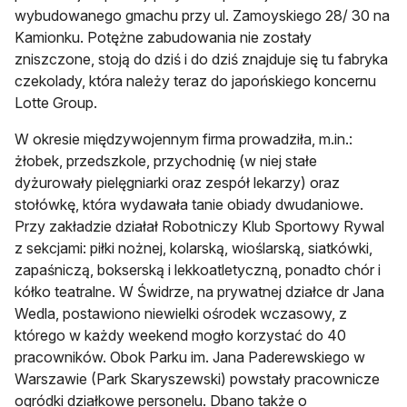
wybudowanego gmachu przy ul. Zamoyskiego 28/ 30 na
Kamionku. Potężne zabudowania nie zostały
zniszczone, stoją do dziś i do dziś znajduje się tu fabryka
czekolady, która należy teraz do japońskiego koncernu
Lotte Group.
W okresie międzywojennym firma prowadziła, m.in.:
żłobek, przedszkole, przychodnię (w niej stałe
dyżurowały pielęgniarki oraz zespół lekarzy) oraz
stołówkę, która wydawała tanie obiady dwudaniowe.
Przy zakładzie działał Robotniczy Klub Sportowy Rywal
z sekcjami: piłki nożnej, kolarską, wioślarską, siatkówki,
zapaśniczą, bokserską i lekkoatletyczną, ponadto chór i
kółko teatralne. W Świdrze, na prywatnej działce dr Jana
Wedla, postawiono niewielki ośrodek wczasowy, z
którego w każdy weekend mogło korzystać do 40
pracowników. Obok Parku im. Jana Paderewskiego w
Warszawie (Park Skaryszewski) powstały pracownicze
ogródki działkowe personelu. Dbano także o