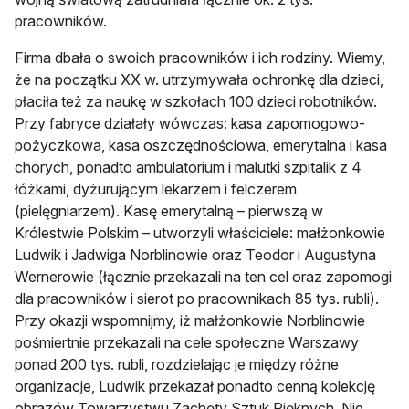
pracowników.
Firma dbała o swoich pracowników i ich rodziny. Wiemy,
że na początku XX w. utrzymywała ochronkę dla dzieci,
płaciła też za naukę w szkołach 100 dzieci robotników.
Przy fabryce działały wówczas: kasa zapomogowo-
pożyczkowa, kasa oszczędnościowa, emerytalna i kasa
chorych, ponadto ambulatorium i malutki szpitalik z 4
łóżkami, dyżurującym lekarzem i felczerem
(pielęgniarzem). Kasę emerytalną – pierwszą w
Królestwie Polskim – utworzyli właściciele: małżonkowie
Ludwik i Jadwiga Norblinowie oraz Teodor i Augustyna
Wernerowie (łącznie przekazali na ten cel oraz zapomogi
dla pracowników i sierot po pracownikach 85 tys. rubli).
Przy okazji wspomnijmy, iż małżonkowie Norblinowie
pośmiertnie przekazali na cele społeczne Warszawy
ponad 200 tys. rubli, rozdzielając je między różne
organizacje, Ludwik przekazał ponadto cenną kolekcję
obrazów Towarzystwu Zachęty Sztuk Pięknych. Nie