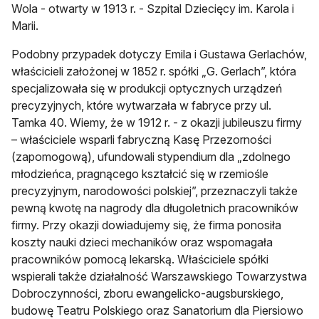
Wola - otwarty w 1913 r. - Szpital Dziecięcy im. Karola i
Marii.
Podobny przypadek dotyczy Emila i Gustawa Gerlachów,
właścicieli założonej w 1852 r. spółki „G. Gerlach”, która
specjalizowała się w produkcji optycznych urządzeń
precyzyjnych, które wytwarzała w fabryce przy ul.
Tamka 40. Wiemy, że w 1912 r. - z okazji jubileuszu firmy
– właściciele wsparli fabryczną Kasę Przezorności
(zapomogową), ufundowali stypendium dla „zdolnego
młodzieńca, pragnącego kształcić się w rzemiośle
precyzyjnym, narodowości polskiej”, przeznaczyli także
pewną kwotę na nagrody dla długoletnich pracowników
firmy. Przy okazji dowiadujemy się, że firma ponosiła
koszty nauki dzieci mechaników oraz wspomagała
pracowników pomocą lekarską. Właściciele spółki
wspierali także działalność Warszawskiego Towarzystwa
Dobroczynności, zboru ewangelicko-augsburskiego,
budowę Teatru Polskiego oraz Sanatorium dla Piersiowo