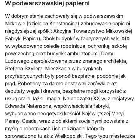
W podwarszawskiej papierni
W dobrym stanie zachowały się w podwarszawskim
Mirkowie (dzielnica Konstancina) zabudowania papierni
niegdysiejszej spółki: Akcyjne Towarzystwo Mirkowskiej
Fabryki Papieru. Obok budynków fabrycznych w k. XIX
w. wybudowano osiedle robotnicze, ochronkę, szkołę
powszechną oraz budynki: ambulatorium i Domu
Ludowego zaprojektowane przez znanego architekta,
Stefana Szyllera. Mieszkania w budynkach
przyfabrycznych były ponoć bezpłatne, podobnie jak
prąd. Robotnicy za darmo dostawali żarówki oraz
deputaty węgla i drewna, bezpłatne mogli korzystać z
usług pralni, łaźni i magla. Na początku XX w. z inicjatywy
Edwarda Natansona, współwłaściciela fabryki,
wybudowano neogotycki kościół Najświętszej Maryi
Panny. Osada, wraz z obiektami socjalnymi powstała z
myślą o robotnikach i ich rodzinach, których
sprowadzono tu aż z Wielkopolski. Tego typu miasteczka