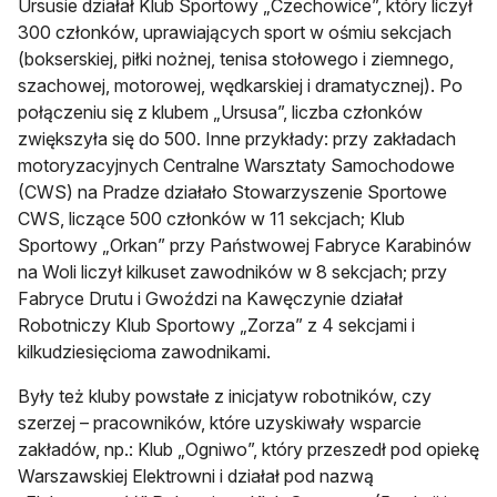
Ursusie działał Klub Sportowy „Czechowice”, który liczył
300 członków, uprawiających sport w ośmiu sekcjach
(bokserskiej, piłki nożnej, tenisa stołowego i ziemnego,
szachowej, motorowej, wędkarskiej i dramatycznej). Po
połączeniu się z klubem „Ursusa”, liczba członków
zwiększyła się do 500. Inne przykłady: przy zakładach
motoryzacyjnych Centralne Warsztaty Samochodowe
(CWS) na Pradze działało Stowarzyszenie Sportowe
CWS, liczące 500 członków w 11 sekcjach; Klub
Sportowy „Orkan” przy Państwowej Fabryce Karabinów
na Woli liczył kilkuset zawodników w 8 sekcjach; przy
Fabryce Drutu i Gwoździ na Kawęczynie działał
Robotniczy Klub Sportowy „Zorza” z 4 sekcjami i
kilkudziesięcioma zawodnikami.
Były też kluby powstałe z inicjatyw robotników, czy
szerzej – pracowników, które uzyskiwały wsparcie
zakładów, np.: Klub „Ogniwo”, który przeszedł pod opiekę
Warszawskiej Elektrowni i działał pod nazwą