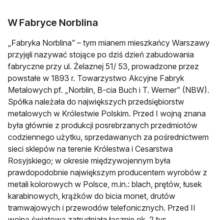
W Fabryce Norblina
„Fabryka Norblina” – tym mianem mieszkańcy Warszawy
przyjęli nazywać stojące po dziś dzień zabudowania
fabryczne przy ul. Żelaznej 51/ 53, prowadzone przez
powstałe w 1893 r. Towarzystwo Akcyjne Fabryk
Metalowych pf. „Norblin, B-cia Buch i T. Werner” (NBW).
Spółka należała do największych przedsiębiorstw
metalowych w Królestwie Polskim. Przed I wojną znana
była głównie z produkcji posrebrzanych przedmiotów
codziennego użytku, sprzedawanych za pośrednictwem
sieci sklepów na terenie Królestwa i Cesarstwa
Rosyjskiego; w okresie międzywojennym była
prawdopodobnie największym producentem wyrobów z
metali kolorowych w Polsce, m.in.: blach, prętów, łusek
karabinowych, krążków do bicia monet, drutów
tramwajowych i przewodów telefonicznych. Przed II
wojną światową zatrudniała łącznie ok. 2 tys.