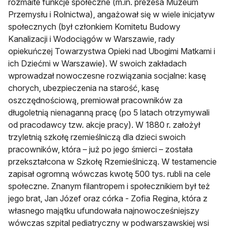
rozmaite funkcje społeczne (m.in. prezesa Muzeum
Przemysłu i Rolnictwa), angażował się w wiele inicjatyw
społecznych (był członkiem Komitetu Budowy
Kanalizacji i Wodociągów w Warszawie, rady
opiekuńczej Towarzystwa Opieki nad Ubogimi Matkami i
ich Dziećmi w Warszawie). W swoich zakładach
wprowadzał nowoczesne rozwiązania socjalne: kasę
chorych, ubezpieczenia na starość, kasę
oszczędnościową, premiował pracowników za
długoletnią nienaganną pracę (po 5 latach otrzymywali
od pracodawcy tzw. akcje pracy). W 1880 r. założył
trzyletnią szkołę rzemieślniczą dla dzieci swoich
pracowników, która – już po jego śmierci – została
przekształcona w Szkołę Rzemieślniczą. W testamencie
zapisał ogromną wówczas kwotę 500 tys. rubli na cele
społeczne. Znanym filantropem i społecznikiem był też
jego brat, Jan Józef oraz córka - Zofia Regina, która z
własnego majątku ufundowała najnowocześniejszy
wówczas szpital pediatryczny w podwarszawskiej wsi