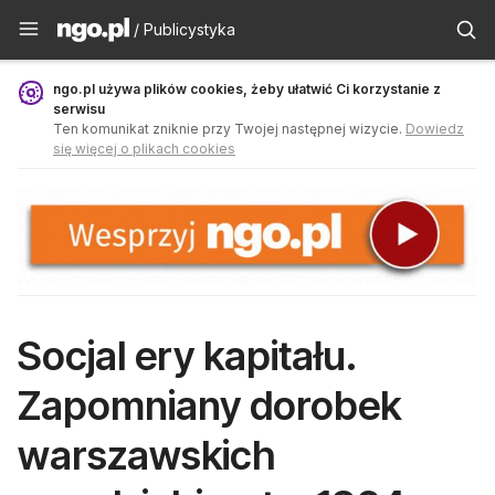
Publicystyka - ngo.pl
/ Publicystyka
ngo.pl używa plików cookies, żeby ułatwić Ci korzystanie z
serwisu
Ten komunikat zniknie przy Twojej następnej wizycie.
Dowiedz
się więcej o plikach cookies
Socjal ery kapitału.
Zapomniany dorobek
warszawskich