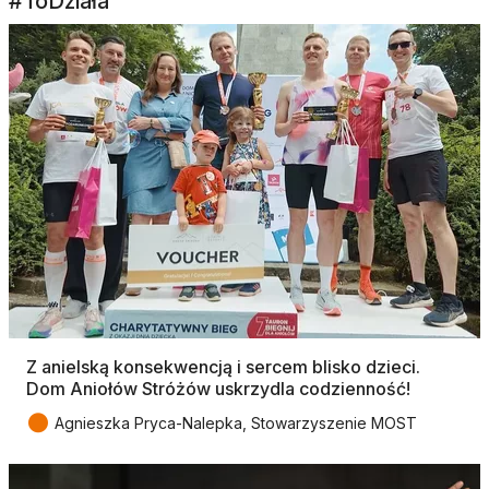
#ToDziała
Z anielską konsekwencją i sercem blisko dzieci.
Dom Aniołów Stróżów uskrzydla codzienność!
●
Agnieszka Pryca-Nalepka, Stowarzyszenie MOST