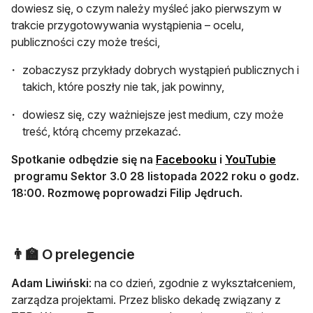
dowiesz się, o czym należy myśleć jako pierwszym w
trakcie przygotowywania wystąpienia – ocelu,
publiczności czy może treści,
zobaczysz przykłady dobrych wystąpień publicznych i
takich, które poszły nie tak, jak powinny,
dowiesz się, czy ważniejsze jest medium, czy może
treść, którą chcemy przekazać.
otwiera się w nowej
Spotkanie odbędzie się na
Facebooku
i
YouTubie
otwiera się w nowej karcie
programu Sektor 3.0 28 listopada 2022 roku o godz.
18:00. Rozmowę poprowadzi Filip Jędruch.
👨‍🏫 O prelegencie
Adam Liwiński
: na co dzień, zgodnie z wykształceniem,
zarządza projektami. Przez blisko dekadę związany z