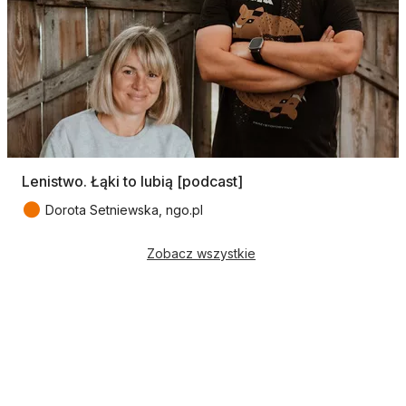
Lenistwo. Łąki to lubią [podcast]
●
Dorota Setniewska, ngo.pl
Zobacz wszystkie