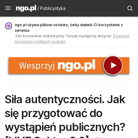
Publicystyka - ngo.pl
/ Publicystyka
ngo.pl używa plików cookies, żeby ułatwić Ci korzystanie z
serwisu
Ten komunikat zniknie przy Twojej następnej wizycie.
Dowiedz
się więcej o plikach cookies
Siła autentyczności. Jak
się przygotować do
wystąpień publicznych?