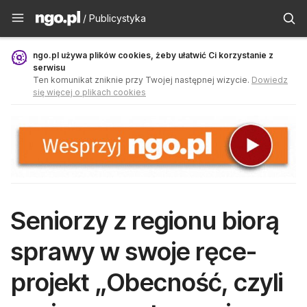
Publicystyka - ngo.pl
/ Publicystyka
ngo.pl używa plików cookies, żeby ułatwić Ci korzystanie z
serwisu
Ten komunikat zniknie przy Twojej następnej wizycie.
Dowiedz
się więcej o plikach cookies
Seniorzy z regionu biorą
sprawy w swoje ręce-
projekt „Obecność, czyli