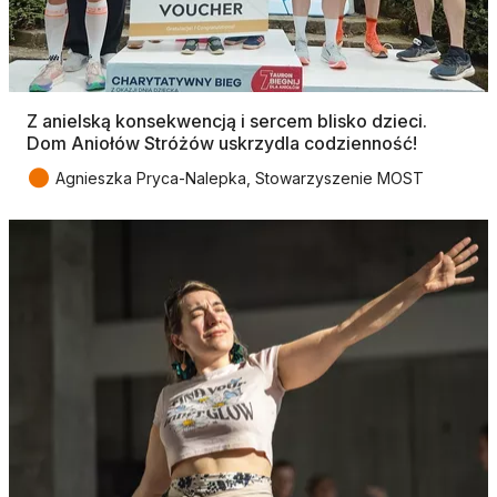
Z anielską konsekwencją i sercem blisko dzieci.
Dom Aniołów Stróżów uskrzydla codzienność!
●
Agnieszka Pryca-Nalepka, Stowarzyszenie MOST