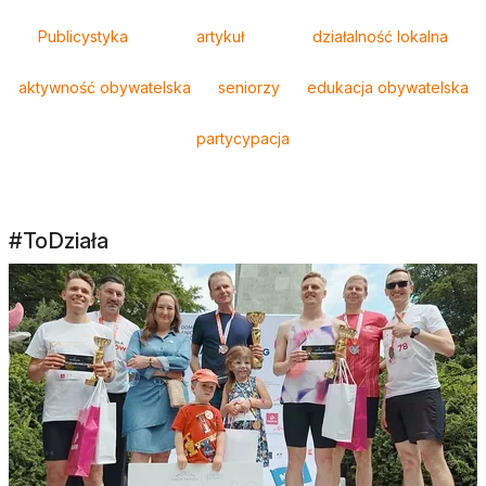
Tagi
Publicystyka
artykuł
działalność lokalna
aktywność obywatelska
seniorzy
edukacja obywatelska
partycypacja
#ToDziała