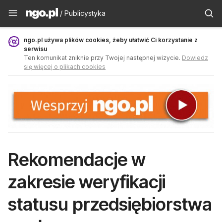
Publicystyka - ngo.pl
/ Publicystyka
ngo.pl używa plików cookies, żeby ułatwić Ci korzystanie z
serwisu
Ten komunikat zniknie przy Twojej następnej wizycie.
Dowiedz
się więcej o plikach cookies
Rekomendacje w
zakresie weryfikacji
statusu przedsiębiorstwa