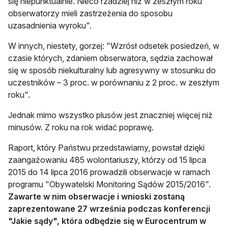
się niepunktualnie. Nieco rzadziej niż w zeszłym roku
obserwatorzy mieli zastrzeżenia do sposobu
uzasadnienia wyroku".
W innych, niestety, gorzej: "Wzrósł odsetek posiedzeń, w
czasie których, zdaniem obserwatora, sędzia zachował
się w sposób niekulturalny lub agresywny w stosunku do
uczestników – 3 proc. w porównaniu z 2 proc. w zeszłym
roku".
Jednak mimo wszystko plusów jest znaczniej więcej niż
minusów. Z roku na rok widać poprawę.
Raport, który Państwu przedstawiamy, powstał dzięki
zaangażowaniu 485 wolontariuszy, którzy od 15 lipca
2015 do 14 lipca 2016 prowadzili obserwacje w ramach
programu "Obywatelski Monitoring Sądów 2015/2016".
Zawarte w nim obserwacje i wnioski zostaną
zaprezentowane 27 września podczas konferencji
"Jakie sądy", która odbędzie się w Eurocentrum w