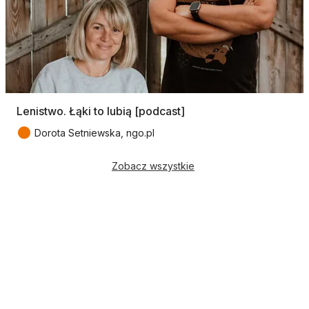
Lenistwo. Łąki to lubią [podcast]
●
Dorota Setniewska, ngo.pl
Zobacz wszystkie