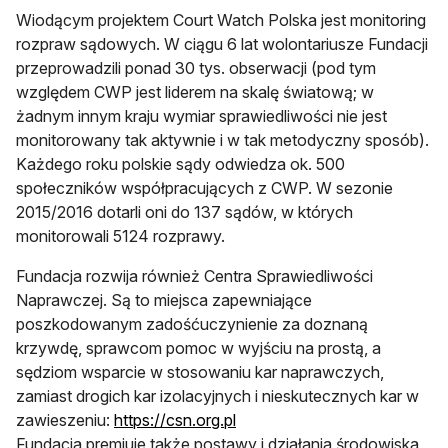
Wiodącym projektem Court Watch Polska jest monitoring
rozpraw sądowych. W ciągu 6 lat wolontariusze Fundacji
przeprowadzili ponad 30 tys. obserwacji (pod tym
względem CWP jest liderem na skalę światową; w
żadnym innym kraju wymiar sprawiedliwości nie jest
monitorowany tak aktywnie i w tak metodyczny sposób).
Każdego roku polskie sądy odwiedza ok. 500
społeczników współpracujących z CWP. W sezonie
2015/2016 dotarli oni do 137 sądów, w których
monitorowali 5124 rozprawy.
Fundacja rozwija również Centra Sprawiedliwości
Naprawczej. Są to miejsca zapewniające
poszkodowanym zadośćuczynienie za doznaną
krzywdę, sprawcom pomoc w wyjściu na prostą, a
sędziom wsparcie w stosowaniu kar naprawczych,
zamiast drogich kar izolacyjnych i nieskutecznych kar w
zawieszeniu:
https://csn.org.pl
Fundacja premiuje także postawy i działania środowiska