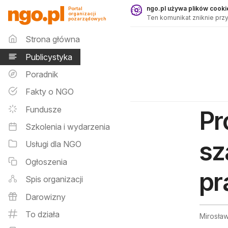
Publicystyka - ngo.pl
ngo.pl używa plików cookie
Portal
organizacji
Ten komunikat zniknie przy
pozarządowych
Menu główne
Strona główna
Publicystyka
Poradnik
Fakty o NGO
Fundusze
Pr
Szkolenia i wydarzenia
sz
Usługi dla NGO
Ogłoszenia
pr
Spis organizacji
Darowizny
To działa
Mirosław