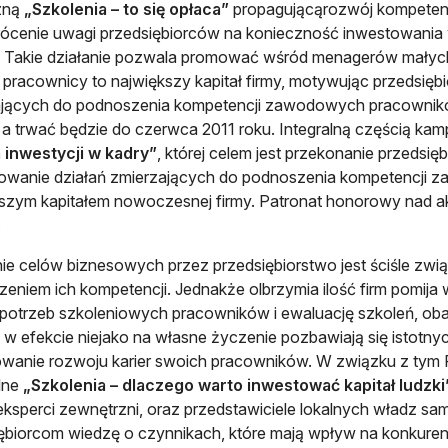
zną
„Szkolenia – to się opłaca”
propagującąrozwój kompetenc
rócenie uwagi przedsiębiorców na konieczność inwestowania 
m. Takie działanie pozwala promować wśród menagerów małych i
 pracownicy to największy kapitał firmy, motywując przedsię
jących do podnoszenia kompetencji zawodowych pracowników.
 a trwać będzie do czerwca 2011 roku. Integralną częścią kamp
 inwestycji w kadry”
, której celem jest przekonanie przeds
owanie działań zmierzających do podnoszenia kompetencji 
szym kapitałem nowoczesnej firmy. Patronat honorowy nad ak
.
ie celów biznesowych przez przedsiębiorstwo jest ściśle zw
eniem ich kompetencji. Jednakże olbrzymia ilość firm pomij
 potrzeb szkoleniowych pracowników i ewaluację szkoleń, ob
, w efekcie niejako na własne życzenie pozbawiają się istotny
wanie rozwoju karier swoich pracowników. W związku z tym 
lne
„Szkolenia – dlaczego warto inwestować kapitał ludzki
ksperci zewnętrzni, oraz przedstawiciele lokalnych władz s
ębiorcom wiedzę o czynnikach, które mają wpływ na konkure