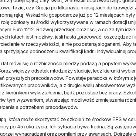
rczą obejmującą cały świat, w efekcie doprowadzając gospodar
owej fazie, czy Grecja po kilkunastu miesiącach do krawędzi
ronną ręką. Wskaźniki gospodarcze już po 12 miesiącach był
 rolę odniosły tu środki wykorzystywane w ramach dotacji uni
nym Euro 1212. Rozwój przedsiębiorczości, a co za tym idzie 
szych latach jest możliwy, jeśli hasła „pracować, oszczędzać 
ciedlenie w rzeczywistości, a nie pozostaną sloganami. Aby t
ia sprzyjające podnoszeniu kwalifikacji kadr i indywidualnej pr
u lat mówi się o rozbieżności miedzy podażą a popytem wyk
Coraz większy odsetek młodzieży studiuje, lecz kierunki wybie
 przyszłych pracodawców. Powstaje paradoks w którym z jed
fikowanych pracowników, a z drugiej wielu absolwentów wyż
 z kierunkiem wykształcenia, bądź pozostaje bez pracy. Sz
iw tym wyzwaniom, stwarzając możliwość zmniejszania różn
ałcenia a potrzebami pracodawców.
upą, która może skorzystać ze szkoleń ze środków EFS w cel
icy po 45 roku życia. Ich sytuacja bywa trudna. Są zastępow
gorzej wynagradzani oraz pomijani przy awansach. Dojrzałe os