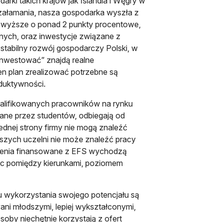
ki takich krajów jak Islandia i Węgry w
 załamania, nasza gospodarka wyszła z
y wyższe o ponad 2 punkty procentowe,
jnych, oraz inwestycje związane z
stabilny rozwój gospodarczy Polski, w
i inwestować” znajdą realne
en plan zrealizować potrzebne są
oduktywności.
walifikowanych pracowników na rynku
rane przez studentów, odbiegają od
nej strony firmy nie mogą znaleźć
szych uczelni nie może znaleźć pracy
kolenia finansowane z EFS wychodzą
ic pomiędzy kierunkami, poziomem
u wykorzystania swojego potencjału są
ani młodszymi, lepiej wykształconymi,
oby niechętnie korzystają z ofert