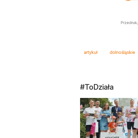
Przedruk,
Tagi
artykuł
dolnośląskie
#ToDziała