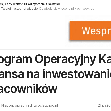
s, żeby ułatwić Ci korzystanie z serwisu
 Twojej następnej wizycie.
Dowiedz się więcej o plikach cookies
ogram Operacyjny Kap
ansa na inwestowani
acowników
 Nispoń, oprac. red. wroclaw.ngo.pl
21 paźd