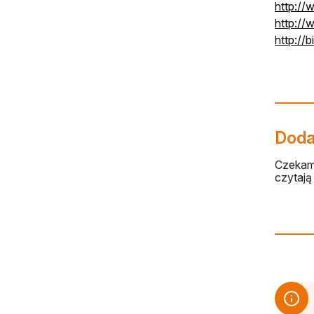
http://
http://
http://
Dodaj
Czekamy
czytają 