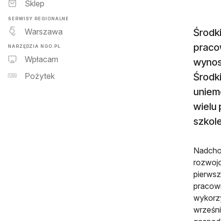
Sklep
SERWISY REGIONALNE
Warszawa
Środk
praco
NARZĘDZIA NGO.PL
Wpłacam
wynosz
Środki
Pożytek
uniem
wielu 
szkole
Nadchod
rozwojo
pierwsz
pracown
wykorzy
wrześni