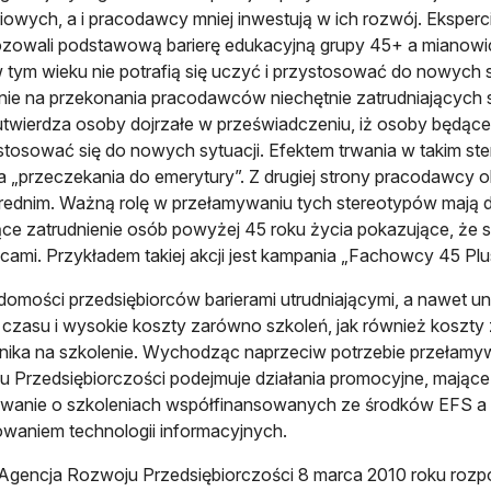
iowych, a i pracodawcy mniej inwestują w ich rozwój. Eksperc
zowali podstawową barierę edukacyjną grupy 45+ a mianowici
w tym wieku nie potrafią się uczyć i przystosować do nowych 
ie na przekonania pracodawców niechętnie zatrudniających s
utwierdza osoby dojrzałe w przeświadczeniu, iż osoby będące w
stosować się do nowych sytuacji. Efektem trwania w takim ster
ia „przeczekania do emerytury”. Z drugiej strony pracodawcy 
rednim. Ważną rolę w przełamywaniu tych stereotypów mają d
ce zatrudnienie osób powyżej 45 roku życia pokazujące, że 
ami. Przykładem takiej akcji jest kampania „Fachowcy 45 Plu
omości przedsiębiorców barierami utrudniającymi, a nawet un
k czasu i wysokie koszty zarówno szkoleń, jak również kosz
ika na szkolenie. Wychodząc naprzeciw potrzebie przełamyw
 Przedsiębiorczości podejmuje działania promocyjne, mające
wanie o szkoleniach współfinansowanych ze środków EFS a t
waniem technologii informacyjnych.
Agencja Rozwoju Przedsiębiorczości 8 marca 2010 roku roz