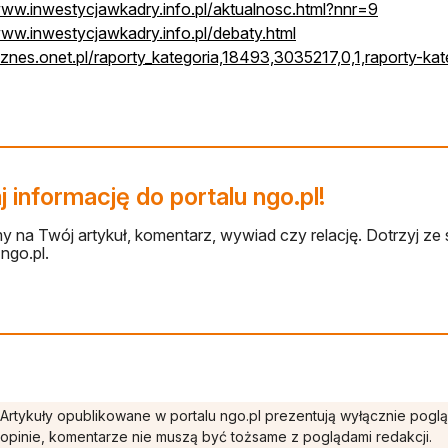
www.inwestycjawkadry.info.pl/aktualnosc.html?nnr=9
www.inwestycjawkadry.info.pl/debaty.html
biznes.onet.pl/raporty_kategoria,18493,3035217,0,1,raporty-kat
 informację do portalu ngo.pl!
 na Twój artykuł, komentarz, wywiad czy relację. Dotrzyj ze 
ngo.pl.
Artykuły opublikowane w portalu ngo.pl prezentują wyłącznie pogl
opinie, komentarze nie muszą być tożsame z poglądami redakcji.