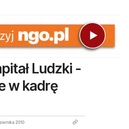
itał Ludzki -
e w kadrę
ziernika 2010