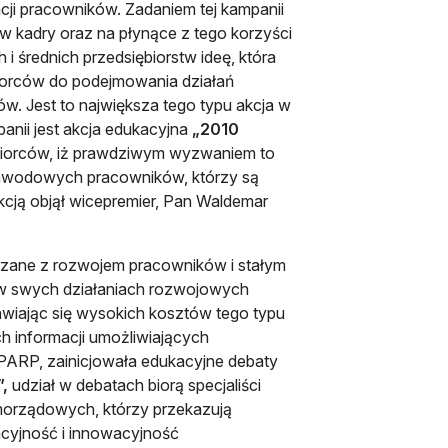
ji pracowników. Zadaniem tej kampanii
w kadry oraz na płynące z tego korzyści
 średnich przedsiębiorstw ideę, która
biorców do podejmowania działań
 Jest to największa tego typu akcja w
anii jest akcja edukacyjna
„2010
iębiorców, iż prawdziwym wyzwaniem to
zawodowych pracowników, którzy są
cją objął wicepremier, Pan Waldemar
iązane z rozwojem pracowników i stałym
a w swych działaniach rozwojowych
awiając się wysokich kosztów tego typu
ch informacji umożliwiających
PARP, zainicjowała edukacyjne debaty
”,
udział w debatach biorą specjaliści
amorządowych, którzy przekazują
ncyjność i innowacyjność