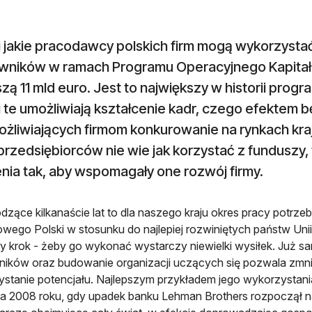
i jakie pracodawcy polskich firm mogą wykorzysta
wników w ramach Programu Operacyjnego Kapitał 
ą 11 mld euro. Jest to największy w historii pro
 te umożliwiają kształcenie kadr, czego efektem 
ożliwiających firmom konkurowanie na rynkach kra
przedsiębiorców nie wie jak korzystać z funduszy
nia tak, aby wspomagały one rozwój firmy.
zące kilkanaście lat to dla naszego kraju okres pracy potrze
wego Polski w stosunku do najlepiej rozwiniętych państw Unii E
y krok - żeby go wykonać wystarczy niewielki wysiłek. Już 
ików oraz budowanie organizacji uczących się pozwala zmnie
stanie potencjału. Najlepszym przykładem jego wykorzystania
a 2008 roku, gdy upadek banku Lehman Brothers rozpoczął n