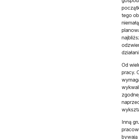
gospoda
początk
tego ob
niemałą
planowa
najbliż
odzwier
działan
Od wiel
pracy. 
wymagań
wykwali
zgodnej
naprzec
wykszt
Inną gr
pracown
bywają 