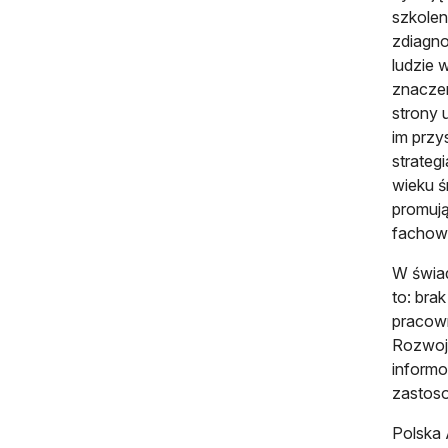
szkolen
zdiagno
ludzie 
znaczen
strony 
im przy
strateg
wieku ś
promują
fachowc
W świad
to: bra
pracown
Rozwoju
informo
zastoso
Polska 