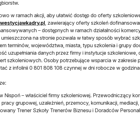
ębiorstw.
wo w ramach akcji, aby ułatwić dostęp do oferty szkoleniowej
westycjawkadry.pl
, zawierający oferty szkoleń dofinansow
nansowywanych – dostępnych w ramach działalności komercy
 umieszczona na stronie pozwala w łatwy sposób wybrać szkol
iem terminów, województwa, miasta, typu szkolenia i grupy d
ść uzupełniania danych przez firmy i instytucje szkoleniowe, c
ert szkoleniowych. Osoby potrzebujące wsparcia w zakresie p
tać z infolinii 0 801 808 108 czynnej w dni robocze w godzin
ze:
w Nispoń – właściciel firmy szkoleniowej. Przewodniczący komi
 pracy grupowej, uzależnień, przemocy, komunikacji, mediacji,
kowany Trener Szkoły Trenerów Biznesu i Doradców Personal