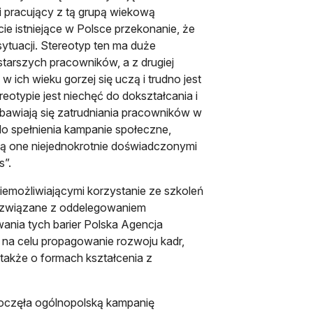
i pracujący z tą grupą wiekową
e istniejące w Polsce przekonanie, że
sytuacji. Stereotyp ten ma duże
tarszych pracowników, a z drugiej
 ich wieku gorzej się uczą i trudno jest
eotypie jest niechęć do dokształcania i
obawiają się zatrudniania pracowników w
o spełnienia kampanie społeczne,
są one niejednokrotnie doświadczonymi
s”.
iemożliwiającymi korzystanie ze szkoleń
ty związane z oddelegowaniem
ania tych barier Polska Agencja
 na celu propagowanie rozwoju kadr,
akże o formach kształcenia z
poczęła ogólnopolską kampanię