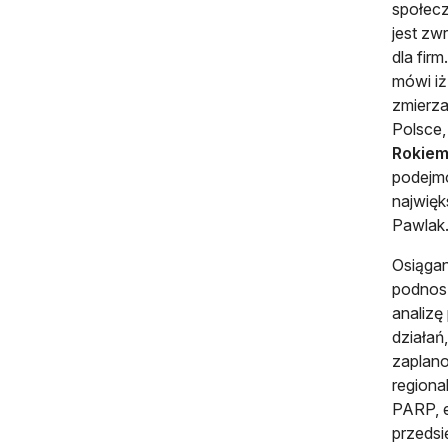
społec
jest zw
dla fir
mówi iż
zmierza
Polsce,
Rokiem
podejm
najwięk
Pawlak
Osiągan
podnosz
analizę
działań
zaplano
regiona
PARP, e
przedsi