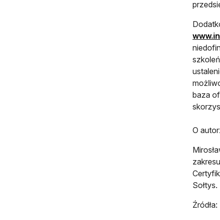
przedsi
Dodatko
www.in
niedofi
szkoleń
ustalen
możliwo
baza of
skorzys
O autor
Mirosła
zakresu
Certyfi
Sołtys.
Źródła: