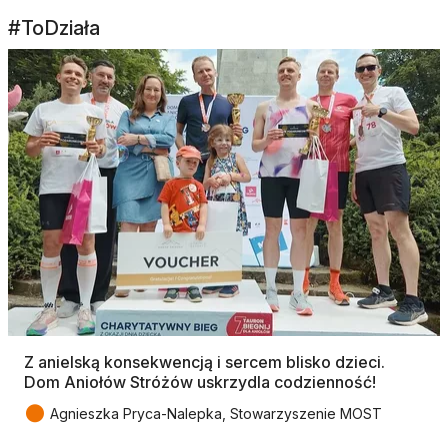
#ToDziała
Z anielską konsekwencją i sercem blisko dzieci.
Dom Aniołów Stróżów uskrzydla codzienność!
●
Agnieszka Pryca-Nalepka, Stowarzyszenie MOST