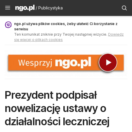
Publicystyka - ngo.pl
/ Publicystyka
ngo.pl używa plików cookies, żeby ułatwić Ci korzystanie z
serwisu
Ten komunikat zniknie przy Twojej następnej wizycie.
Dowiedz
się więcej o plikach cookies
Prezydent podpisał
nowelizację ustawy o
działalności leczniczej