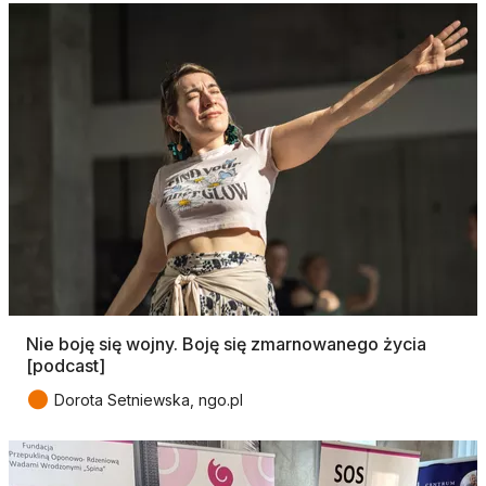
Nie boję się wojny. Boję się zmarnowanego życia
[podcast]
●
Dorota Setniewska, ngo.pl