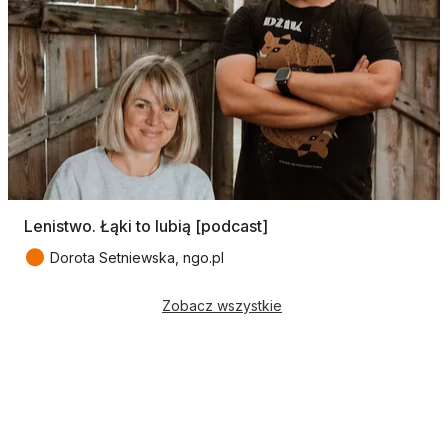
Lenistwo. Łąki to lubią [podcast]
●
Dorota Setniewska, ngo.pl
Zobacz wszystkie