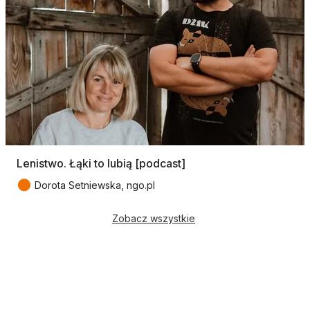
Lenistwo. Łąki to lubią [podcast]
●
Dorota Setniewska, ngo.pl
Zobacz wszystkie