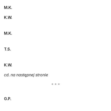
M.K.
K.W.
M.K.
T.S.
K.W.
cd. na następnej stronie
G.P.