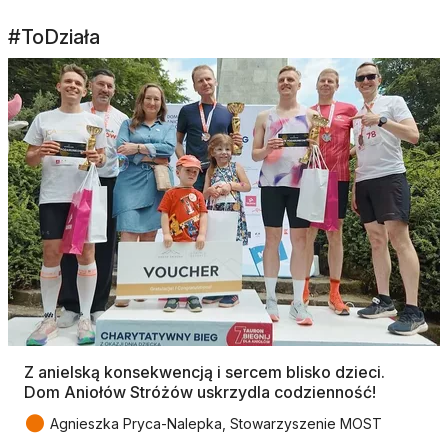
#ToDziała
Z anielską konsekwencją i sercem blisko dzieci.
Dom Aniołów Stróżów uskrzydla codzienność!
●
Agnieszka Pryca-Nalepka, Stowarzyszenie MOST