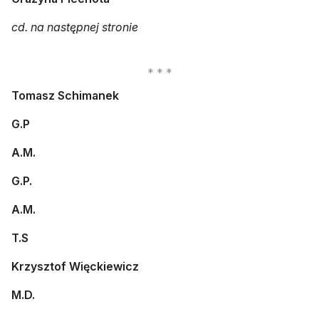
cd. na następnej stronie
Tomasz Schimanek
G.P
A.M.
G.P.
A.M.
T.S
Krzysztof Więckiewicz
M.D.