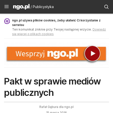
Publicystyka - ngo.pl
/ Publicystyka
ngo.pl używa plików cookies, żeby ułatwić Ci korzystanie z
serwisu
Ten komunikat zniknie przy Twojej następnej wizycie.
Dowiedz
się więcej o plikach cookies
Pakt w sprawie mediów
publicznych
Rafał Gębura dla ngo.pl
15 marca 2016