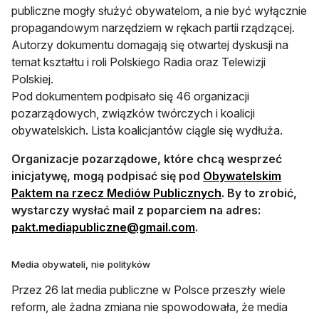
publiczne mogły służyć obywatelom, a nie być wyłącznie
propagandowym narzędziem w rękach partii rządzącej.
Autorzy dokumentu domagają się otwartej dyskusji na
temat kształtu i roli Polskiego Radia oraz Telewizji
Polskiej.
Pod dokumentem podpisało się 46 organizacji
pozarządowych, związków twórczych i koalicji
obywatelskich. Lista koalicjantów ciągle się wydłuża.
Organizacje pozarządowe, które chcą wesprzeć
inicjatywę, mogą podpisać się pod
Obywatelskim
otwiera się w now
Paktem na rzecz Mediów Publicznych
. By to zrobić,
wystarczy wysłać mail z poparciem na adres:
pakt.mediapubliczne@gmail.com
.
Media obywateli, nie polityków
Przez 26 lat media publiczne w Polsce przeszły wiele
reform, ale żadna zmiana nie spowodowała, że media