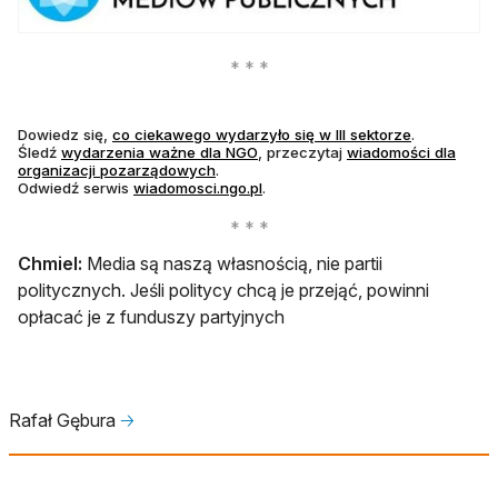
otwiera się 
Dowiedz się,
co ciekawego wydarzyło się w III sektorze
.
otwiera się w nowej karcie
Śledź
wydarzenia ważne dla NGO
, przeczytaj
wiadomości dla
organizacji pozarządowych
.
otwiera się w nowej karcie
Odwiedź serwis
wiadomosci.ngo.pl
.
Chmiel:
Media są naszą własnością, nie partii
politycznych. Jeśli politycy chcą je przejąć, powinni
opłacać je z funduszy partyjnych
Rafał Gębura
🡢