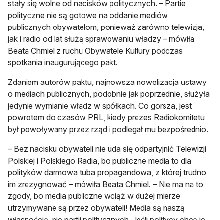
stały się wolne od nacisków politycznych. – Partie
polityczne nie są gotowe na oddanie mediów
publicznych obywatelom, ponieważ zarówno telewizja,
jak i radio od lat służą sprawowaniu władzy – mówiła
Beata Chmiel z ruchu Obywatele Kultury podczas
spotkania inaugurującego pakt.
Zdaniem autorów paktu, najnowsza nowelizacja ustawy
o mediach publicznych, podobnie jak poprzednie, służyła
jedynie wymianie władz w spółkach. Co gorsza, jest
powrotem do czasów PRL, kiedy prezes Radiokomitetu
był powoływany przez rząd i podlegał mu bezpośrednio.
– Bez nacisku obywateli nie uda się odpartyjnić Telewizji
Polskiej i Polskiego Radia, bo publiczne media to dla
polityków darmowa tuba propagandowa, z której trudno
im zrezygnować – mówiła Beata Chmiel. – Nie ma na to
zgody, bo media publiczne wciąż w dużej mierze
utrzymywane są przez obywateli! Media są naszą
własnością, nie partii politycznych. Jeśli politycy chcą je