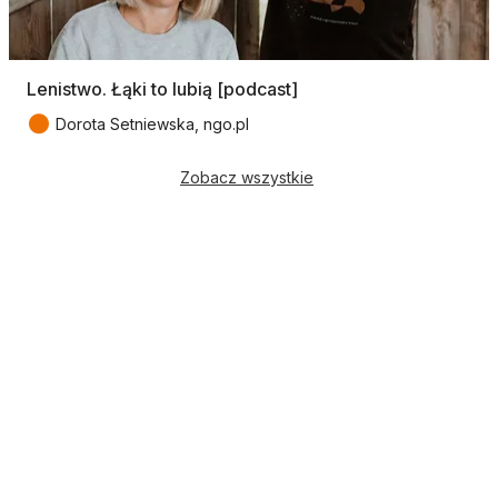
Lenistwo. Łąki to lubią [podcast]
●
Dorota Setniewska, ngo.pl
Zobacz wszystkie