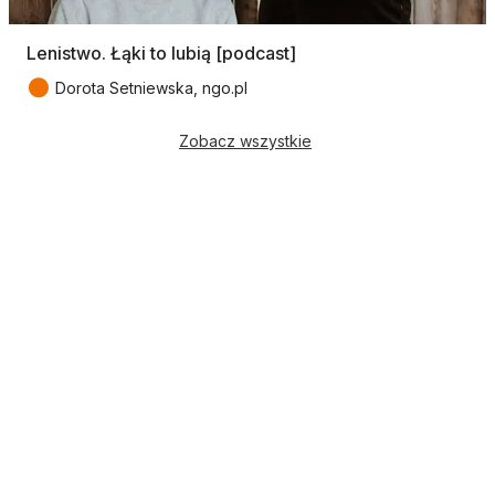
Lenistwo. Łąki to lubią [podcast]
●
Dorota Setniewska, ngo.pl
Zobacz wszystkie