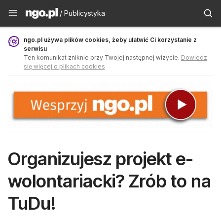
Publicystyka - ngo.pl
/ Publicystyka
ngo.pl używa plików cookies, żeby ułatwić Ci korzystanie z
serwisu
Ten komunikat zniknie przy Twojej następnej wizycie.
Dowiedz
się więcej o plikach cookies
Organizujesz projekt e-
wolontariacki? Zrób to na
TuDu!