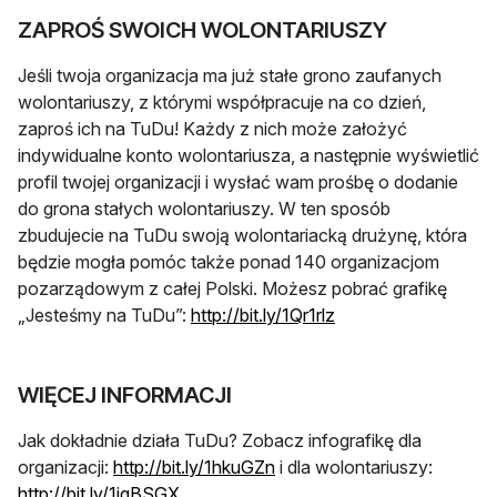
ZAPROŚ SWOICH WOLONTARIUSZY
Jeśli twoja organizacja ma już stałe grono zaufanych
wolontariuszy, z którymi współpracuje na co dzień,
zaproś ich na TuDu! Każdy z nich może założyć
indywidualne konto wolontariusza, a następnie wyświetlić
profil twojej organizacji i wysłać wam prośbę o dodanie
do grona stałych wolontariuszy. W ten sposób
zbudujecie na TuDu swoją wolontariacką drużynę, która
będzie mogła pomóc także ponad 140 organizacjom
pozarządowym z całej Polski. Możesz pobrać grafikę
„Jesteśmy na TuDu”:
http://bit.ly/1Qr1rlz
WIĘCEJ INFORMACJI
Jak dokładnie działa TuDu? Zobacz infografikę dla
organizacji:
http://bit.ly/1hkuGZn
i dla wolontariuszy:
http://bit.ly/1igBSGX