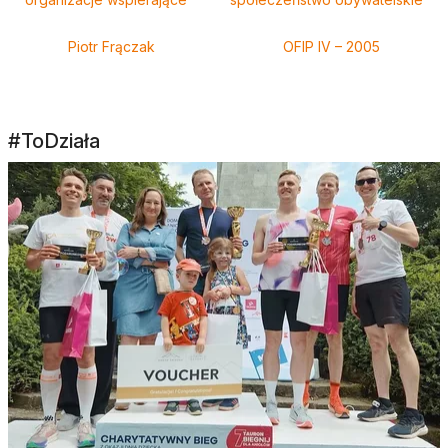
Piotr Frączak
OFIP IV – 2005
#ToDziała