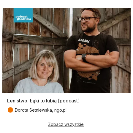
Lenistwo. Łąki to lubią [podcast]
●
Dorota Setniewska, ngo.pl
Zobacz wszystkie