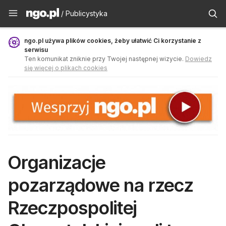
Publicystyka - ngo.pl
/ Publicystyka
ngo.pl używa plików cookies, żeby ułatwić Ci korzystanie z
serwisu
Ten komunikat zniknie przy Twojej następnej wizycie.
Dowiedz
się więcej o plikach cookies
Organizacje
pozarządowe na rzecz
Rzeczpospolitej