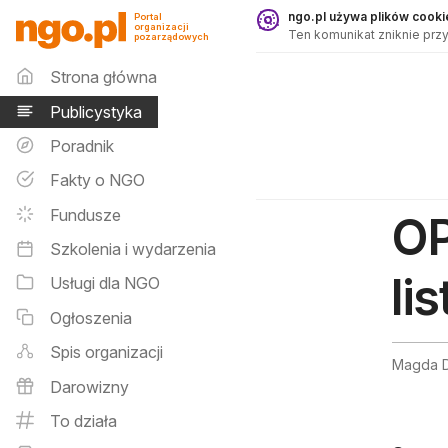
Publicystyka - ngo.pl
ngo.pl używa plików cookie
Portal
organizacji
Ten komunikat zniknie przy
pozarządowych
Menu główne
Strona główna
Publicystyka
Poradnik
Fakty o NGO
Fundusze
OP
Szkolenia i wydarzenia
li
Usługi dla NGO
Ogłoszenia
Spis organizacji
Magda D
Darowizny
To działa