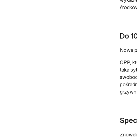
środków
Do 1
Nowe pr
OPP, kt
taka sy
swobod
pośredn
grzywny
Spec
Znoweli