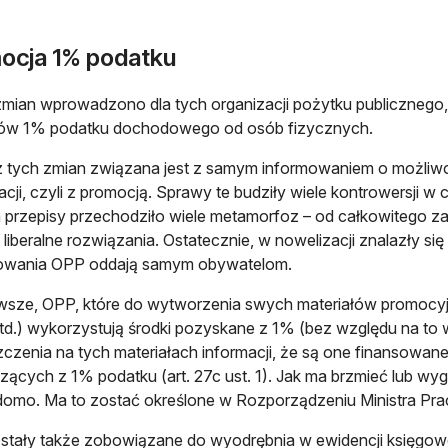
ocja 1% podatku
mian wprowadzono dla tych organizacji pożytku publicznego, 
sów 1% podatku dochodowego od osób fizycznych.
 tych zmian związana jest z samym informowaniem o możliwo
acji, czyli z promocją. Sprawy te budziły wiele kontrowersji w
przepisy przechodziło wiele metamorfoz – od całkowitego za
j liberalne rozwiązania. Ostatecznie, w nowelizacji znalazły si
owania OPP oddają samym obywatelom.
wsze, OPP, które do wytworzenia swych materiałów promocyjny
itd.) wykorzystują środki pozyskane z 1% (bez względu na to 
czenia na tych materiałach informacji, że są one finansowa
ących z 1% podatku (art. 27c ust. 1). Jak ma brzmieć lub wyg
domo. Ma to zostać określone w Rozporządzeniu Ministra Pracy
stały także zobowiązane do wyodrębnia w ewidencji księg