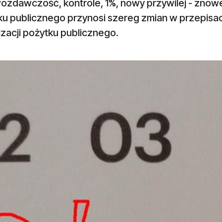
ozdawczość, kontrole, 1%, nowy przywilej - znowe
ku publicznego przynosi szereg zmian w przepisac
zacji pożytku publicznego.