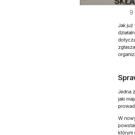
9
Jak już
działal
dotyczą
zgłasza
organiz
Spra
Jedna z
jaki ma
prowad
W nowyc
powstał
którym 