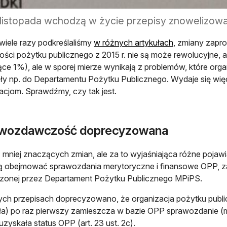
 listopada wchodzą w życie przepisy znowelizowa
otwiera się w 
 wiele razy podkreślaliśmy
w różnych artykułach
, zmiany zapr
ności pożytku publicznego z 2015 r. nie są może rewolucyjne,
ce 1%), ale w sporej mierze wynikają z problemów, które org
ły np. do Departamentu Pożytku Publicznego. Wydaje się wię
acjom. Sprawdźmy, czy tak jest.
wozdawczość doprecyzowana
 mniej znaczących zmian, ale za to wyjaśniająca różne pojawi
ją obejmować sprawozdania merytoryczne i finansowe OPP, 
zonej przez Departament Pożytku Publicznego MPiPS.
h przepisach doprecyzowano, że organizacja pożytku publi
a) po raz pierwszy zamieszcza w bazie OPP sprawozdanie (m
uzyskała status OPP (art. 23 ust. 2c).