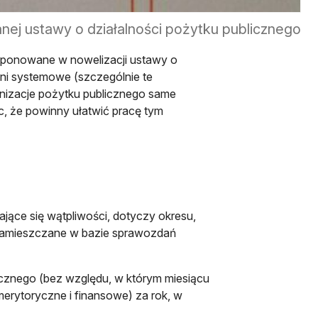
nej ustawy o działalności pożytku publicznego
nowej karcie
oponowane w nowelizacji ustawy o
 ani systemowe (szczególnie te
anizacje pożytku publicznego same
c, że powinny ułatwić pracę tym
ające się wątpliwości, dotyczy okresu,
zamieszczane w bazie sprawozdań
cznego (bez względu, w którym miesiącu
erytoryczne i finansowe) za rok, w