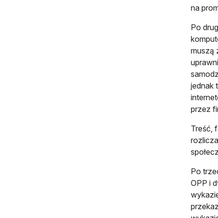
na pro
Po drug
kompute
muszą z
uprawni
samodzi
jednak 
interne
przez f
Treść, 
rozlicz
społeczn
Po trze
OPP i d
wykazie
przekaz
wykazie