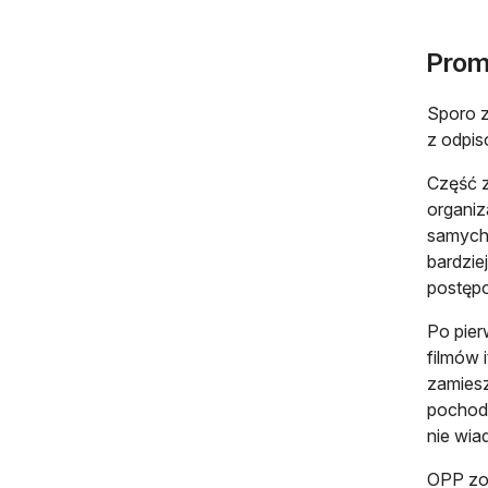
Prom
Sporo z
z odpi
Część z
organiz
samych 
bardzie
postęp
Po pier
filmów 
zamiesz
pochodz
nie wia
OPP zo