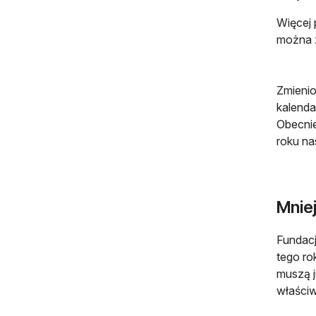
Więcej 
można 
Zmienio
kalenda
Obecnie
roku na
Mnie
Fundacj
tego ro
muszą j
właści