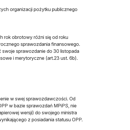
ch organizacji pożytku publicznego
e
 rok obrotowy różni się od roku
ia rocznego sprawozdania finansowego.
 swoje sprawozdanie do 30 listopada
sowe i merytoryczne (art.23 ust. 6b).
wienie w swej sprawozdawczości. Od
e OPP w bazie sprawozdań MPiPS, nie
apierowej wersji) do swojego ministra
nikającego z posiadania statusu OPP.