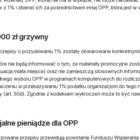
 z 1% i zbierać ich za pośrednictwem innej OPP, która jest w 
000 zł grzywny
zepisy o pozyskiwaniu 1% zostały obwarowane konkretnymi s
óre nie będą informować o tym, że materiały promocyjne zosta
tuacja miała miejsce) oraz nie zamieszczą stosownych informacj
nego wyboru OPP w programach komputerowych do rozliczani
iczeniu w przekazywaniu 1% podatku organizacjom do tego n
 (art. 50d). Zgodnie z kodeksem wykroczeń może to być naw
jalne pieniądze dla OPP
zowane przepisy przewidują powstanie Funduszu Wspierania 