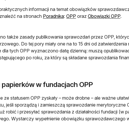
praktycznych informacji na temat obowiązków sprawozdawczy
otwiera się w nowej karcie
otwiera się w nowej karci
znaleźć na stronach
Poradnika
:
OPP
oraz
Obowiązki OPP
.
no także zasady publikowania sprawozdań przez OPP, których
rzowego. Do tej pory miały one na to 15 dni od zatwierdzen
 dla tych OPP wyznaczono datę dzienną: muszą opublikować
stępującego po roku, za który są składane sprawozdania finan
j papierków w fundacjach OPP
e ze statusem OPP zyskały – może drobne – ale ważne ułat
ku, jeśli sporządzą i zamieszczą sprawozdanie merytoryczn
uż robić i przesyłać sprawozdania z działalności fundacji (w p
wego. Wystarczy wypełnienie obowiązku sprawozdawczego wy