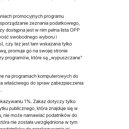
łaniach promocyjnych programu
i sporządzanie zeznania podatkowego,
y dostępna jest w nim pełna lista OPP
liwość swobodnego wyboru i
, czy też jest tam wskazana tylko
wą, promuje go na swojej stronie
czy programów, które są „wypuszczane”
gane na programach komputerowych do
tra właściwego do spraw zabezpieczenia
.
ekazywaniu 1%. Zakaz dotyczy tylko
tku publicznego, która znajduje się w
u, nie może namawiać podatników do
która nie została uwzględniona w tym
 podatników do przekazywania jej