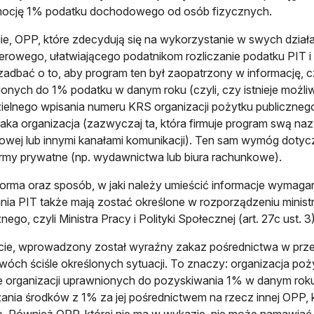
mocję 1% podatku dochodowego od osób fizycznych.
ie, OPP, które zdecydują się na wykorzystanie w swych dzia
rowego, ułatwiającego podatnikom rozliczanie podatku PIT 
adbać o to, aby program ten był zaopatrzony w informację, cz
onych do 1% podatku w danym roku (czyli, czy istnieje moż
elnego wpisania numeru KRS organizacji pożytku publicznego)
taka organizacja (zazwyczaj ta, która firmuje program swą naz
towej lub innymi kanałami komunikacji). Ten sam wymóg doty
irmy prywatne (np. wydawnictwa lub biura rachunkowe).
forma oraz sposób, w jaki należy umieścić informacje wyma
ania PIT także mają zostać określone w rozporządzeniu minis
ego, czyli Ministra Pracy i Polityki Społecznej (art. 27c ust. 3)
cie, wprowadzony został wyraźny zakaz pośrednictwa w prz
wóch ściśle określonych sytuacji. To znaczy: organizacja poży
 organizacji uprawnionych do pozyskiwania 1% w danym rok
ania środków z 1% za jej pośrednictwem na rzecz innej OPP, 
. Również OPP, której nie ma w wykazie, nie może namawiać