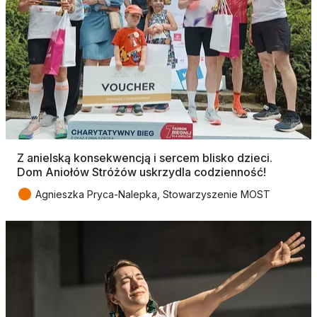
Z anielską konsekwencją i sercem blisko dzieci.
Dom Aniołów Stróżów uskrzydla codzienność!
●
Agnieszka Pryca-Nalepka, Stowarzyszenie MOST