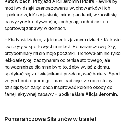
Katowicach.
Przyjazd Alicji Jeromin i Piotra Pawlika był
możliwy dzięki zaangażowaniu wychowanków i ich
opiekunów, którzy jesienią, mimo pandemii, wznosili się
na wyżyny kreatywności, zachęcając młodzież do
sportowej zabawy w domach.
– Kiedy widziałam, z jakim entuzjazmem dzieci z Katowic
ćwiczyły w sportowych rundach Pomarańczowej Siły,
przypomniały mi się moje początki. Trenowałam nie tylko
lekkoatletykę, zaczynałam od tenisa stołowego, ale
najważniejsze dla mnie było to, żeby wyjść z domu,
spotykać się z rówieśnikami, przełamywać bariery. Sport
w tym bardzo pomaga i mam nadzieję, że uczestnicy
dzisiejszych zajęć będą inspirować kolejne osoby do
fajnej, aktywnej zabawy –
podkreślała Alicja Jeromin.
Pomarańczowa Siła znów w trasie!