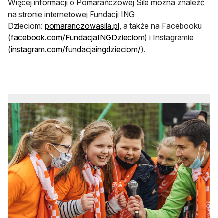
Więcej informacji o Pomarańczowej Sile można znaleźć
na stronie internetowej Fundacji ING
otwiera się w nowej karcie
Dzieciom:
pomaranczowasila.pl
, a także na Facebooku
otwiera się w nowej 
(
facebook.com/FundacjaINGDzieciom
) i Instagramie
otwiera się w nowej k
(
instagram.com/fundacjaingdzieciom/
).