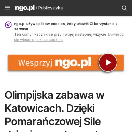
Publicystyka - ngo.pl
/ Publicystyka
ngo.pl używa plików cookies, żeby ułatwić Ci korzystanie z
serwisu
Ten komunikat zniknie przy Twojej następnej wizycie.
Dowiedz
się więcej o plikach cookies
Olimpijska zabawa w
Katowicach. Dzięki
Pomarańczowej Sile