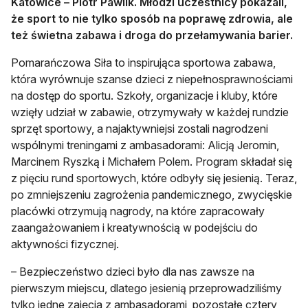
Katowice – Piotr Pawlik. Młodzi uczestnicy pokazali,
że sport to nie tylko sposób na poprawę zdrowia, ale
też świetna zabawa i droga do przełamywania barier.
Pomarańczowa Siła to inspirująca sportowa zabawa,
która wyrównuje szanse dzieci z niepełnosprawnościami
na dostęp do sportu. Szkoły, organizacje i kluby, które
wzięły udział w zabawie, otrzymywały w każdej rundzie
sprzęt sportowy, a najaktywniejsi zostali nagrodzeni
wspólnymi treningami z ambasadorami: Alicją Jeromin,
Marcinem Ryszką i Michałem Polem. Program składał się
z pięciu rund sportowych, które odbyły się jesienią. Teraz,
po zmniejszeniu zagrożenia pandemicznego, zwycięskie
placówki otrzymują nagrody, na które zapracowały
zaangażowaniem i kreatywnością w podejściu do
aktywności fizycznej.
– Bezpieczeństwo dzieci było dla nas zawsze na
pierwszym miejscu, dlatego jesienią przeprowadziliśmy
tylko jedne zajęcia z ambasadorami, pozostałe cztery