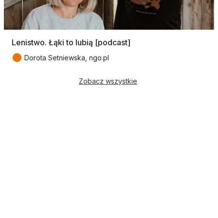
Lenistwo. Łąki to lubią [podcast]
●
Dorota Setniewska, ngo.pl
Zobacz wszystkie