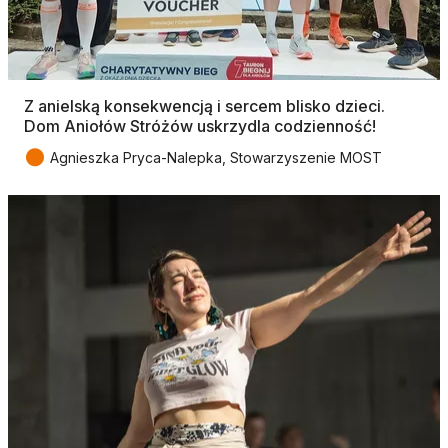
Z anielską konsekwencją i sercem blisko dzieci.
Dom Aniołów Stróżów uskrzydla codzienność!
●
Agnieszka Pryca-Nalepka, Stowarzyszenie MOST