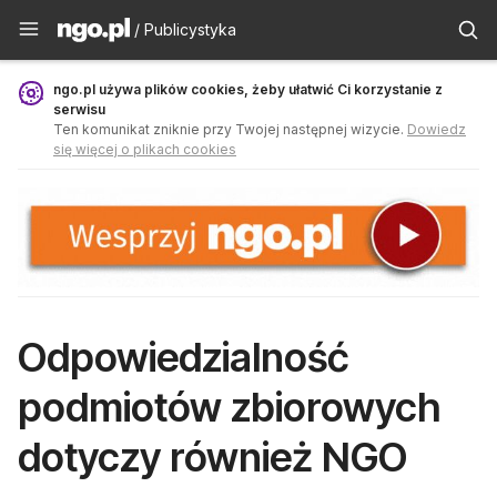
Publicystyka - ngo.pl
/ Publicystyka
ngo.pl używa plików cookies, żeby ułatwić Ci korzystanie z
serwisu
Ten komunikat zniknie przy Twojej następnej wizycie.
Dowiedz
się więcej o plikach cookies
Odpowiedzialność
podmiotów zbiorowych
dotyczy również NGO