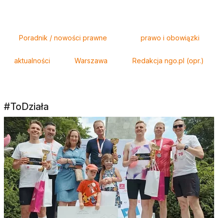
Tagi
Poradnik / nowości prawne
prawo i obowiązki
aktualności
Warszawa
Redakcja ngo.pl (opr.)
#ToDziała