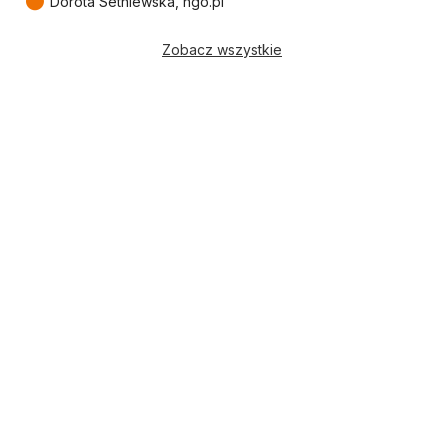
●
Dorota Setniewska, ngo.pl
Zobacz wszystkie