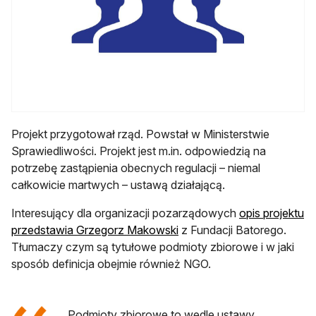
Projekt przygotował rząd. Powstał w Ministerstwie
Sprawiedliwości. Projekt jest m.in. odpowiedzią na
potrzebę zastąpienia obecnych regulacji – niemal
całkowicie martwych – ustawą działającą.
Interesujący dla organizacji pozarządowych
opis projektu
otwiera się w nowej karcie
przedstawia Grzegorz Makowski
z Fundacji Batorego.
Tłumaczy czym są tytułowe podmioty zbiorowe i w jaki
sposób definicja obejmie również NGO.
Podmioty zbiorowe to wedle ustawy