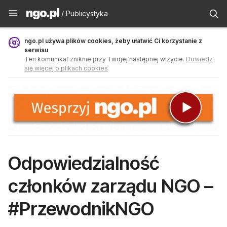
Publicystyka - ngo.pl
/ Publicystyka
ngo.pl używa plików cookies, żeby ułatwić Ci korzystanie z
serwisu
Ten komunikat zniknie przy Twojej następnej wizycie.
Dowiedz
się więcej o plikach cookies
Odpowiedzialność
członków zarządu NGO –
#PrzewodnikNGO