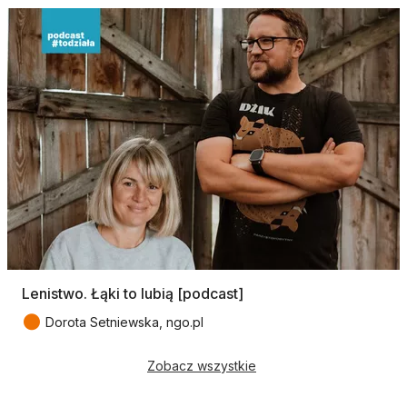
Lenistwo. Łąki to lubią [podcast]
●
Dorota Setniewska, ngo.pl
Zobacz wszystkie