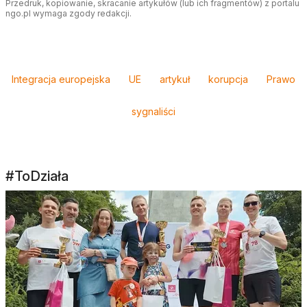
Przedruk, kopiowanie, skracanie artykułów (lub ich fragmentów) z portalu
ngo.pl wymaga zgody redakcji.
Tagi
Integracja europejska
UE
artykuł
korupcja
Prawo
sygnaliści
#ToDziała