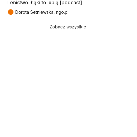
Lenistwo. Łąki to lubią [podcast]
●
Dorota Setniewska, ngo.pl
Zobacz wszystkie