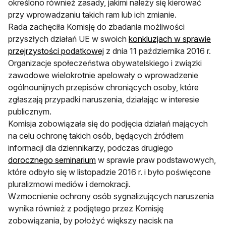
określono również zasady, jakimi należy się kierować
przy wprowadzaniu takich ram lub ich zmianie.
Rada zachęciła Komisję do zbadania możliwości
przyszłych działań UE w swoich
konkluzjach w sprawie
przejrzystości podatkowej
z dnia 11 października 2016 r.
Organizacje społeczeństwa obywatelskiego i związki
zawodowe wielokrotnie apelowały o wprowadzenie
ogólnounijnych przepisów chroniących osoby, które
zgłaszają przypadki naruszenia, działając w interesie
publicznym.
Komisja zobowiązała się do podjęcia działań mających
na celu ochronę takich osób, będących źródłem
informacji dla dziennikarzy, podczas drugiego
dorocznego seminarium
w sprawie praw podstawowych,
które odbyło się w listopadzie 2016 r. i było poświęcone
pluralizmowi mediów i demokracji.
Wzmocnienie ochrony osób sygnalizujących naruszenia
wynika również z podjętego przez Komisję
zobowiązania, by położyć większy nacisk na