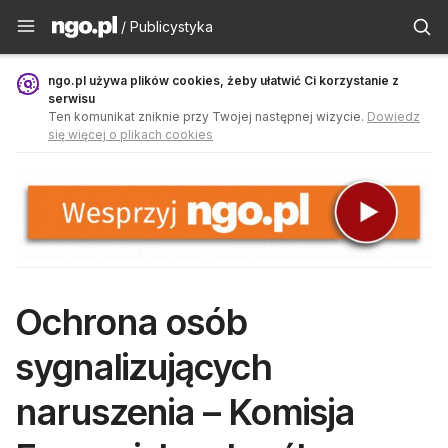
Publicystyka - ngo.pl
/ Publicystyka
ngo.pl używa plików cookies, żeby ułatwić Ci korzystanie z
serwisu
Ten komunikat zniknie przy Twojej następnej wizycie.
Dowiedz
się więcej o plikach cookies
Ochrona osób
sygnalizujących
naruszenia – Komisja