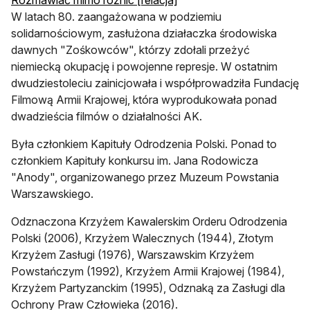
Rozmawiać mimo różnic [relacja]
W latach 80. zaangażowana w podziemiu
solidarnościowym, zasłużona działaczka środowiska
dawnych "Zośkowców", którzy zdołali przeżyć
niemiecką okupację i powojenne represje. W ostatnim
dwudziestoleciu zainicjowała i współprowadziła Fundację
Filmową Armii Krajowej, która wyprodukowała ponad
dwadzieścia filmów o działalności AK.
Była członkiem Kapituły Odrodzenia Polski. Ponad to
członkiem Kapituły konkursu im. Jana Rodowicza
"Anody", organizowanego przez Muzeum Powstania
Warszawskiego.
Odznaczona Krzyżem Kawalerskim Orderu Odrodzenia
Polski (2006), Krzyżem Walecznych (1944), Złotym
Krzyżem Zasługi (1976), Warszawskim Krzyżem
Powstańczym (1992), Krzyżem Armii Krajowej (1984),
Krzyżem Partyzanckim (1995), Odznaką za Zasługi dla
Ochrony Praw Człowieka (2016).