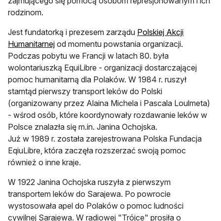
zajmującego się pomocą osobom represjonowanym i ich
rodzinom.
Jest fundatorką i prezesem zarządu
Polskiej Akcji
otwiera się w nowej karcie
Humanitarnej
od momentu powstania organizacji.
Podczas pobytu we Francji w latach 80. była
wolontariuszką EquiLibre - organizacji dostarczającej
pomoc humanitarną dla Polaków. W 1984 r. ruszył
stamtąd pierwszy transport leków do Polski
(organizowany przez Alaina Michela i Pascala Loulmeta)
- wśrod osób, które koordynowały rozdawanie leków w
Polsce znalazła się m.in. Janina Ochojska.
Już w 1989 r. została zarejestrowana Polska Fundacja
EqiuLibre, która zaczęła rozszerzać swoją pomoc
również o inne kraje.
W 1922 Janina Ochojska ruszyła z pierwszym
transportem leków do Sarajewa. Po powrocie
wystosowała apel do Polaków o pomoc ludności
cywilnej Sarajewa. W radiowej "Trójce" prosiła o