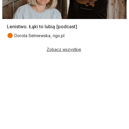
Lenistwo. Łąki to lubią [podcast]
●
Dorota Setniewska, ngo.pl
Zobacz wszystkie