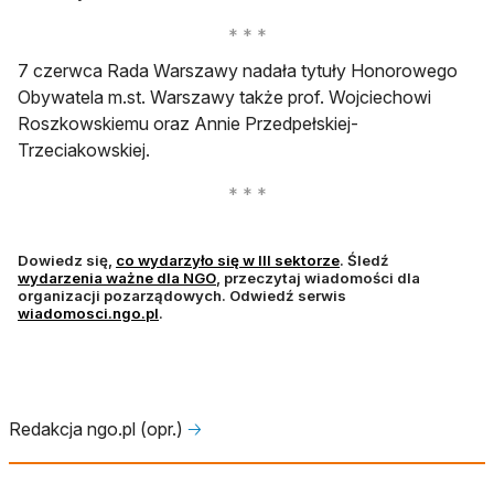
7 czerwca Rada Warszawy nadała tytuły Honorowego
Obywatela m.st. Warszawy także prof. Wojciechowi
Roszkowskiemu oraz Annie Przedpełskiej-
Trzeciakowskiej.
otwiera się w nowej k
Dowiedz się,
co wydarzyło się w III sektorze
. Śledź
otwiera się w nowej karcie
wydarzenia ważne dla NGO
, przeczytaj wiadomości dla
organizacji pozarządowych.
Odwiedź serwis
otwiera się w nowej karcie
wiadomosci.ngo.pl
.
Redakcja ngo.pl (opr.)
🡢