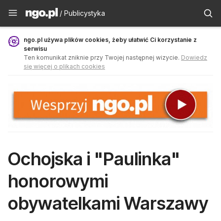
Publicystyka - ngo.pl
/ Publicystyka
ngo.pl używa plików cookies, żeby ułatwić Ci korzystanie z
serwisu
Ten komunikat zniknie przy Twojej następnej wizycie.
Dowiedz
się więcej o plikach cookies
Ochojska i "Paulinka"
honorowymi
obywatelkami Warszawy