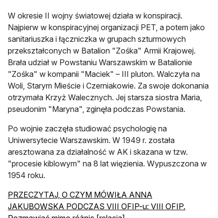
W okresie II wojny światowej działa w konspiracji.
Najpierw w konspiracyjnej organizacji PET, a potem jako
sanitariuszka i łączniczka w grupach szturmowych
przekształconych w Batalion "Zośka" Armii Krajowej.
Brała udział w Powstaniu Warszawskim w Batalionie
"Zośka" w kompanii "Maciek" – III pluton. Walczyła na
Woli, Starym Mieście i Czerniakowie. Za swoje dokonania
otrzymała Krzyż Walecznych. Jej starsza siostra Maria,
pseudonim "Maryna", zginęła podczas Powstania.
Po wojnie zaczęła studiować psychologię na
Uniwersytecie Warszawskim. W 1949 r. została
aresztowana za działalność w AK i skazana w tzw.
"procesie kiblowym" na 8 lat więzienia. Wypuszczona w
1954 roku.
PRZECZYTAJ, O CZYM MÓWIŁA ANNA
JAKUBOWSKA PODCZAS VIII OFIP-u: VIII OFIP.
otwiera się w nowej karcie