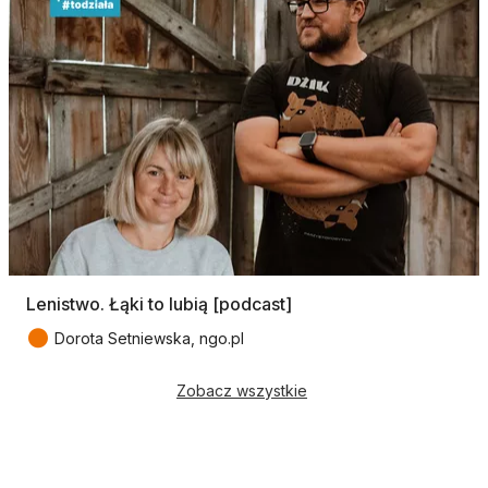
Lenistwo. Łąki to lubią [podcast]
●
Dorota Setniewska, ngo.pl
Zobacz wszystkie