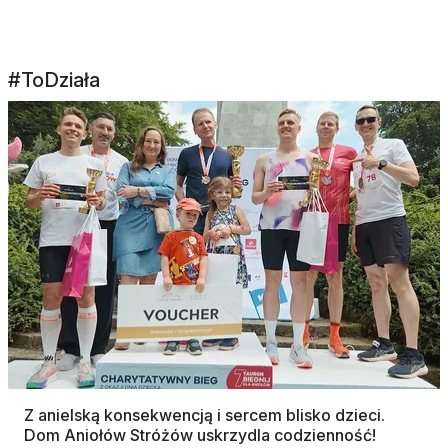
#ToDziała
Z anielską konsekwencją i sercem blisko dzieci.
Dom Aniołów Stróżów uskrzydla codzienność!