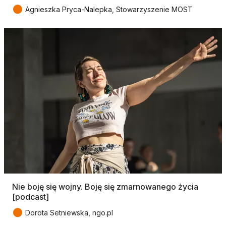
●
Agnieszka Pryca-Nalepka, Stowarzyszenie MOST
Nie boję się wojny. Boję się zmarnowanego życia
[podcast]
●
Dorota Setniewska, ngo.pl