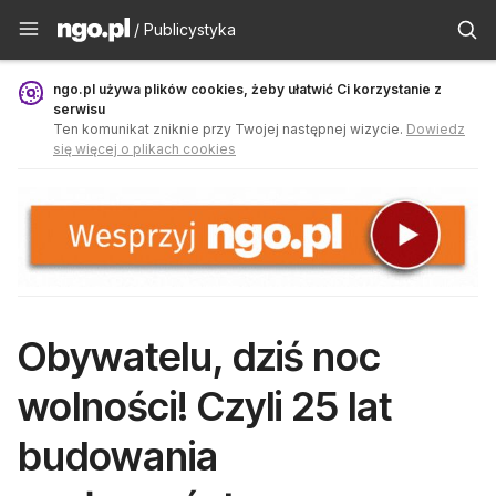
Publicystyka - ngo.pl
/ Publicystyka
ngo.pl używa plików cookies, żeby ułatwić Ci korzystanie z
serwisu
Ten komunikat zniknie przy Twojej następnej wizycie.
Dowiedz
się więcej o plikach cookies
Obywatelu, dziś noc
wolności! Czyli 25 lat
budowania