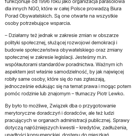
funkcjonuje od 1996 roku jako organizacja parasolowa
dla innych NGO, które w całej Polsce prowadzą Biura
Porad Obywatelskich. Są one otwarte na wszystkie
osoby potrzebujące wsparcia.
– Działamy też jednak w zakresie zmian w obszarze
polityki społecznej, służącej rozwojowi demokracji i
budowie społeczeństwa obywatelskiego oraz zmiany
społecznej w zakresie legislacji. Jesteśmy m.in.
współautorami standardów poradnictwa. Ważnym ich
aspektem jest właśnie samodzielność, by jak najwięcej
robiły same osoby, które się do nas zgłaszają,
jednocześnie edukując się na temat prawa i mogąc potem
pomóc rodzinie lub znajomym – tłumaczy Piotr Lewko.
By było to możliwe, Związek dba o przygotowanie
merytoryczne doradczyń i doradców, ale też ludzi
pracujących w organach administracji publicznej. Sprawy
dotyczą najróżniejszych kwestii – kredytów, zadłużenia,
upadłości konsumenckiej, dostępu do mieszkań,