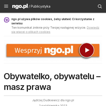
Publicystyka - ngo.pl
/ Publicystyka
ngo.pl używa plików cookies, żeby ułatwić Ci korzystanie z
serwisu
Ten komunikat zniknie przy Twojej następnej wizycie.
Dowiedz
się więcej o plikach cookies
Obywatelko, obywatelu –
masz prawa
Jędrzej Dudkiewicz dla ngo.pl
2 października 2023