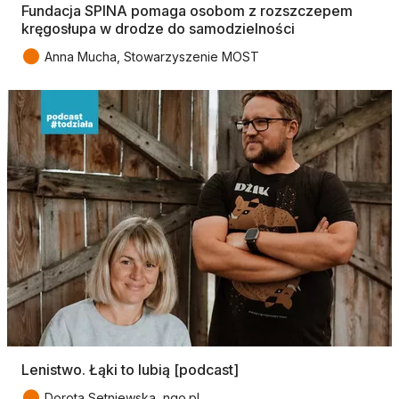
Fundacja SPINA pomaga osobom z rozszczepem
kręgosłupa w drodze do samodzielności
●
Anna Mucha, Stowarzyszenie MOST
Lenistwo. Łąki to lubią [podcast]
●
Dorota Setniewska, ngo.pl