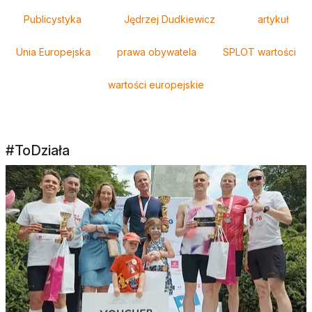
Tagi
Publicystyka
Jędrzej Dudkiewicz
artykuł
Unia Europejska
prawa obywatela
SPLOT wartości
wartości europejskie
#ToDziała