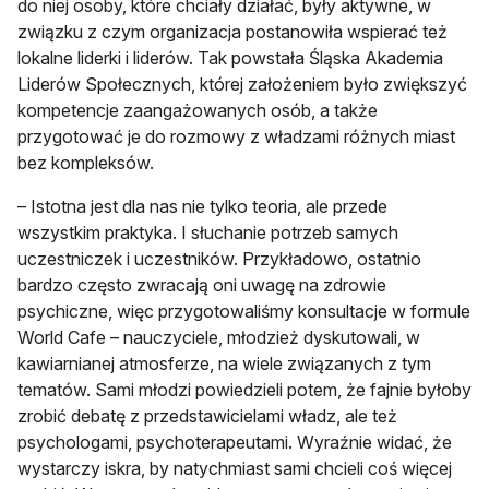
do niej osoby, które chciały działać, były aktywne, w
związku z czym organizacja postanowiła wspierać też
lokalne liderki i liderów. Tak powstała Śląska Akademia
Liderów Społecznych, której założeniem było zwiększyć
kompetencje zaangażowanych osób, a także
przygotować je do rozmowy z władzami różnych miast
bez kompleksów.
– Istotna jest dla nas nie tylko teoria, ale przede
wszystkim praktyka. I słuchanie potrzeb samych
uczestniczek i uczestników. Przykładowo, ostatnio
bardzo często zwracają oni uwagę na zdrowie
psychiczne, więc przygotowaliśmy konsultacje w formule
World Cafe – nauczyciele, młodzież dyskutowali, w
kawiarnianej atmosferze, na wiele związanych z tym
tematów. Sami młodzi powiedzieli potem, że fajnie byłoby
zrobić debatę z przedstawicielami władz, ale też
psychologami, psychoterapeutami. Wyraźnie widać, że
wystarczy iskra, by natychmiast sami chcieli coś więcej