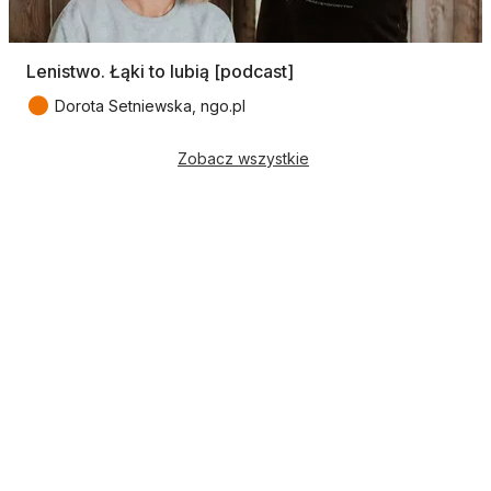
Lenistwo. Łąki to lubią [podcast]
●
Dorota Setniewska, ngo.pl
Zobacz wszystkie