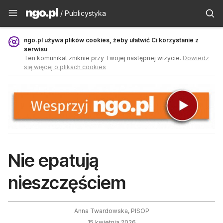
Publicystyka - ngo.pl
/ Publicystyka
ngo.pl używa plików cookies, żeby ułatwić Ci korzystanie z
serwisu
Ten komunikat zniknie przy Twojej następnej wizycie.
Dowiedz
się więcej o plikach cookies
Nie epatują
nieszczęściem
Anna Twardowska, PISOP
15 kwietnia 2026