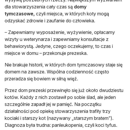
dla stowarzyszenia cały czas są
domy
tymczasowe,
czyli miejsca, w których koty mogą
odzyskać zdrowie i zaufanie do człowieka.
– Zapewniamy wyposażenie, wyżywienie, opłacamy
wizyty u weterynarza i zapewniamy konsultacje z
behawiorystą. Jedyne, czego oczekujemy, to czas i
miejsce w domu – przekonuje prezeska.
Nie brakuje historii, w których dom tymczasowy staje się
domem na zawsze. Wspólna codzienność często
przeradza się bowiem w silną więź.
Przez dom prezeski przewinęło się już około dwudziestu
kotów. Każdy z nich zostawił po sobie ślad, ale jeden
szczególnie zapadł jej w pamięć. Na początku
działalności pod opiekę stowarzyszenia trafiły trzy
kociaki i starszy kot (nazywany „starszym bratem”).
Diagnoza była trudna: panleukopenia, czyli koci tyfus.