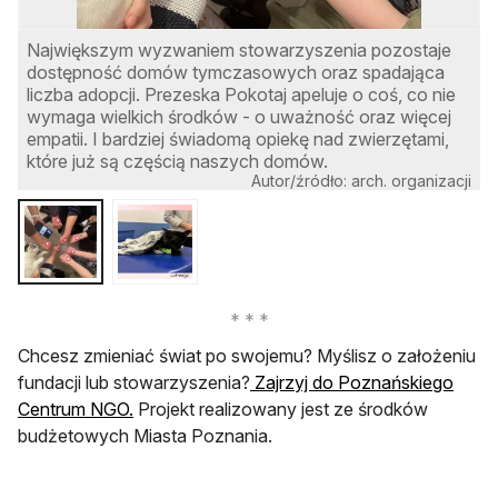
Największym wyzwaniem stowarzyszenia pozostaje
O
dostępność domów tymczasowych oraz spadająca
t
liczba adopcji. Prezeska Pokotaj apeluje o coś, co nie
w
wymaga wielkich środków - o uważność oraz więcej
z
empatii. I bardziej świadomą opiekę nad zwierzętami,
które już są częścią naszych domów.
Autor/źródło: arch. organizacji
Chcesz zmieniać świat po swojemu? Myślisz o założeniu
fundacji lub stowarzyszenia?
Zajrzyj do Poznańskiego
otwiera się w nowej karcie
Centrum NGO.
Projekt realizowany jest ze środków
budżetowych Miasta Poznania.