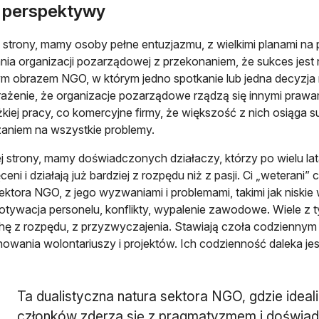
 perspektywy
j strony, mamy osoby pełne entuzjazmu, z wielkimi planami na
nia organizacji pozarządowej z przekonaniem, że sukces jest 
ym obrazem NGO, w którym jedno spotkanie lub jedna decyzja m
ażenie, że organizacje pozarządowe rządzą się innymi prawam
ężkiej pracy, co komercyjne firmy, że większość z nich osiąga
aniem na wszystkie problemy.
ej strony, mamy doświadczonych działaczy, którzy po wielu lat
eni i działają już bardziej z rozpędu niż z pasji. Ci „weterani”
ektora NGO, z jego wyzwaniami i problemami, takimi jak niski
otywacja personelu, konflikty, wypalenie zawodowe. Wiele z t
chę z rozpędu, z przyzwyczajenia. Stawiają czoła codziennym
owania wolontariuszy i projektów. Ich codzienność daleka j
Ta dualistyczna natura sektora NGO, gdzie idea
członków zderza się z pragmatyzmem i doświad