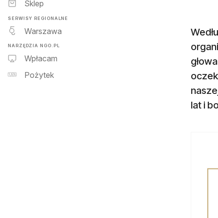
Sklep
SERWISY REGIONALNE
Warszawa
Wedłu
organ
NARZĘDZIA NGO.PL
Wpłacam
głowa
oczek
Pożytek
naszej
lat i 