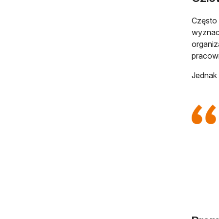
Często 
wyznacz
organiz
pracown
Jednak 