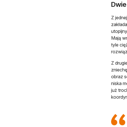
Dwie
Z jedne
zakłada
utopijn
Mają wr
tyle ci
rozwiąz
Z drugi
zniechęc
obraz s
niska m
już tro
koordyn