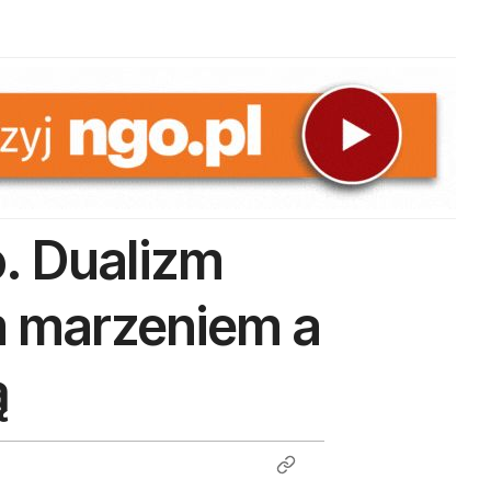
o. Dualizm
m marzeniem a
ą