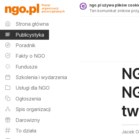
Publicystyka - ngo.pl
ngo.pl używa plików cookie
Portal
organizacji
Ten komunikat zniknie przy
pozarządowych
Menu główne
Strona główna
Publicystyka
Poradnik
Fakty o NGO
Fundusze
NG
Szkolenia i wydarzenia
NG
Usługi dla NGO
Ogłoszenia
tw
Spis organizacji
Darowizny
To działa
Jacek O