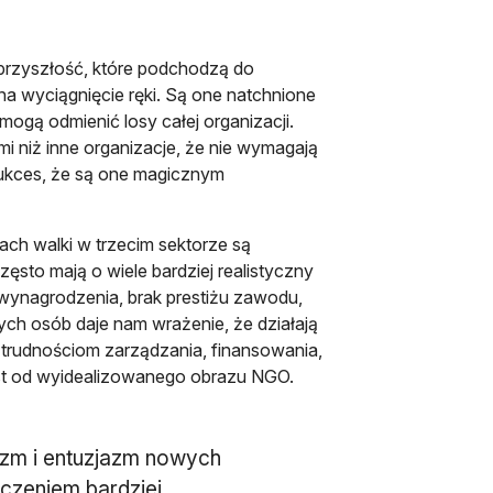
 przyszłość, które podchodzą do
na wyciągnięcie ręki. Są one natchnione
ogą odmienić losy całej organizacji.
i niż inne organizacje, że nie wymagają
 sukces, że są one magicznym
ach walki w trzecim sektorze są
 często mają o wiele bardziej realistyczny
e wynagrodzenia, brak prestiżu zawodu,
ych osób daje nam wrażenie, że działają
 trudnościom zarządzania, finansowania,
est od wyidealizowanego obrazu NGO.
lizm i entuzjazm nowych
czeniem bardziej