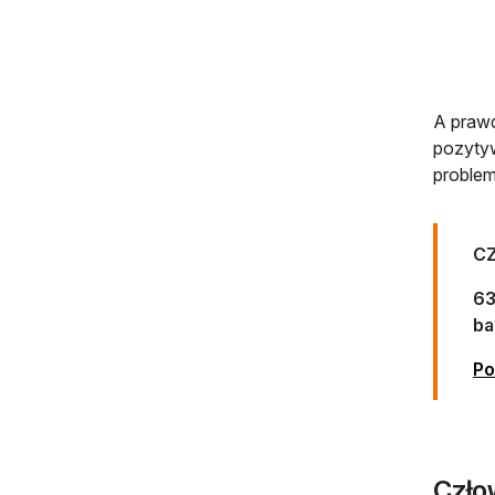
A prawd
pozytyw
proble
CZ
63
ba
Po
Czło