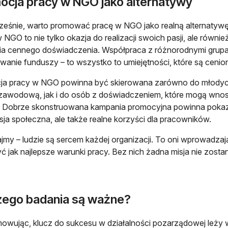
ocja pracy w NGO jako alternatywy
eśnie, warto promować pracę w NGO jako realną alternatywę 
 NGO to nie tylko okazja do realizacji swoich pasji, ale rów
a cennego doświadczenia. Współpraca z różnorodnymi grupami
wanie funduszy – to wszystko to umiejętności, które są cenio
a pracy w NGO powinna być skierowana zarówno do młodych 
 zawodową, jak i do osób z doświadczeniem, które mogą wnosić
. Dobrze skonstruowana kampania promocyjna powinna pokaz
isja społeczna, ale także realne korzyści dla pracowników.
jmy – ludzie są sercem każdej organizacji. To oni wprowadzają
ć jak najlepsze warunki pracy. Bez nich żadna misja nie zosta
zego badania są ważne?
wując, klucz do sukcesu w działalności pozarządowej leży 