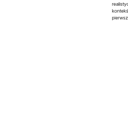
realist
kontekś
pierwsz