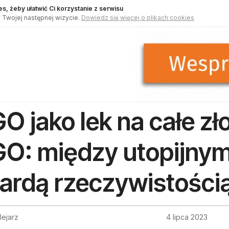
s, żeby ułatwić Ci korzystanie z serwisu
 Twojej następnej wizycie.
Dowiedz się więcej o plikach cookies
O jako lek na całe zł
O: między utopijny
ardą rzeczywistości
lejarz
4 lipca 2023