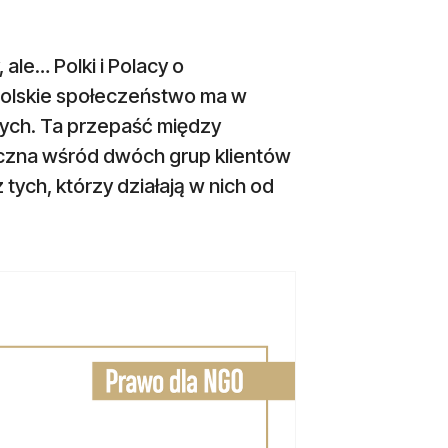
le… Polki i Polacy o
polskie społeczeństwo ma w
ych. Ta przepaść między
oczna wśród dwóch grup klientów
tych, którzy działają w nich od