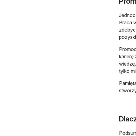
Prom
Jednocz
Praca w
zdobyci
pozyski
Promocj
karierę
wiedzę
tylko m
Pamięta
stworzy
Dlac
Podsumo