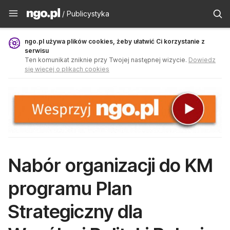
Publicystyka - ngo.pl
/ Publicystyka
ngo.pl używa plików cookies, żeby ułatwić Ci korzystanie z
serwisu
Ten komunikat zniknie przy Twojej następnej wizycie.
Dowiedz
się więcej o plikach cookies
Nabór organizacji do KM
programu Plan
Strategiczny dla