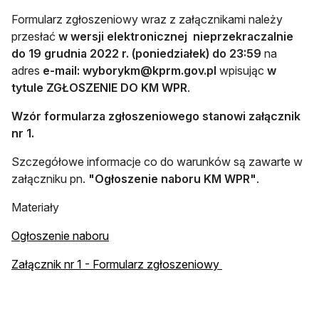
Formularz zgłoszeniowy wraz z załącznikami należy
przesłać
w wersji elektronicznej nieprzekraczalnie
do 19 grudnia 2022 r. (poniedziałek) do 23:59
na
adres
e-mail:
wyborykm@kprm.gov.pl
wpisując
w
tytule
ZGŁOSZENIE DO KM WPR
.
Wzór formularza zgłoszeniowego stanowi załącznik
nr 1.
Szczegółowe informacje co do warunków są zawarte w
załączniku pn.
"Ogłoszenie naboru KM WPR"
.
Materiały
otwiera się w nowej karcie
Ogłoszenie naboru
otwiera się w nowe
Załącznik nr 1 - Formularz zgłoszeniowy