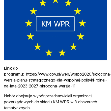
Link do
programu:
https://www.gov.pl/web/wprpo2020/skrocona
wersja-planu-strategicznego-dla-wspolnej-polityki-rolnej-
otwiera się w nowej
na-lata-2023-2027-skrocona-wersja-11
Nabór obejmuje wybór przedstawicieli organizacji
pozarządowych do składu KM WPR w 3 obszarach
tematycznych.