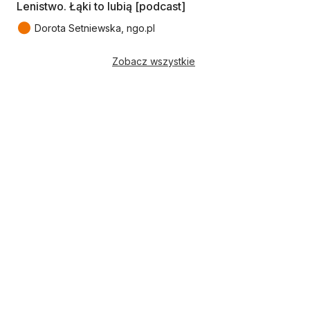
Lenistwo. Łąki to lubią [podcast]
●
Dorota Setniewska, ngo.pl
Zobacz wszystkie