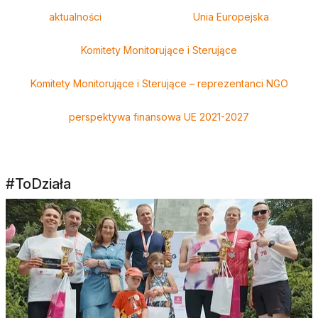
aktualności
Unia Europejska
Komitety Monitorujące i Sterujące
Komitety Monitorujące i Sterujące – reprezentanci NGO
perspektywa finansowa UE 2021-2027
#ToDziała