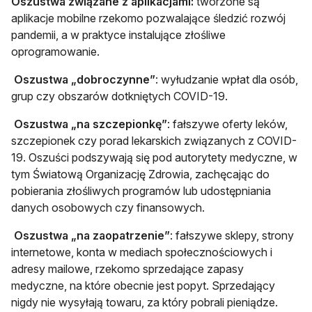
Oszustwa związane z aplikacjami:
tworzone są
aplikacje mobilne rzekomo pozwalające śledzić rozwój
pandemii, a w praktyce instalujące złośliwe
oprogramowanie.
Oszustwa „dobroczynne”
: wyłudzanie wpłat dla osób,
grup czy obszarów dotkniętych COVID-19.
Oszustwa „na szczepionkę”
: fałszywe oferty leków,
szczepionek czy porad lekarskich związanych z COVID-
19. Oszuści podszywają się pod autorytety medyczne, w
tym Światową Organizację Zdrowia, zachęcając do
pobierania złośliwych programów lub udostępniania
danych osobowych czy finansowych.
Oszustwa „na zaopatrzenie”
: fałszywe sklepy, strony
internetowe, konta w mediach społecznościowych i
adresy mailowe, rzekomo sprzedające zapasy
medyczne, na które obecnie jest popyt. Sprzedający
nigdy nie wysyłają towaru, za który pobrali pieniądze.