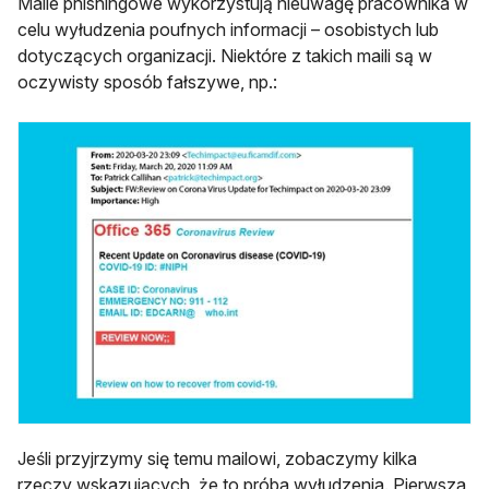
Maile phishingowe wykorzystują nieuwagę pracownika w
celu wyłudzenia poufnych informacji – osobistych lub
dotyczących organizacji. Niektóre z takich maili są w
oczywisty sposób fałszywe, np.:
Jeśli przyjrzymy się temu mailowi, zobaczymy kilka
rzeczy wskazujących, że to próba wyłudzenia. Pierwsza