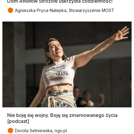
Dom Aniołów Stróżów uskrzydla codzienność!
●
Agnieszka Pryca-Nalepka, Stowarzyszenie MOST
Nie boję się wojny. Boję się zmarnowanego życia
[podcast]
●
Dorota Setniewska, ngo.pl