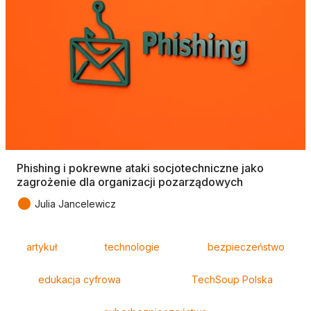
Phishing i pokrewne ataki socjotechniczne jako
zagrożenie dla organizacji pozarządowych
●
Julia Jancelewicz
Tagi
artykuł
technologie
bezpieczeństwo
edukacja cyfrowa
TechSoup Polska