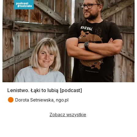
Lenistwo. Łąki to lubią [podcast]
●
Dorota Setniewska, ngo.pl
Zobacz wszystkie