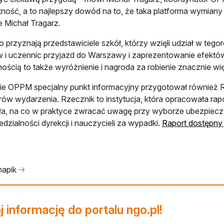
tność, a to najlepszy dowód na to, że taka platforma wymian
e Michał Tragarz.
 przyznają przedstawiciele szkół, którzy wzięli udział w teg
 i uczennic przyjazd do Warszawy i zaprezentowanie efektó
nością to także wyróżnienie i nagroda za robienie znacznie
ie OPPM specjalny punkt informacyjny przygotował również R
ów wydarzenia. Rzecznik to instytucja, która opracowała rap
ła, na co w praktyce zwracać uwagę przy wyborze ubezpiecz
dzialności dyrekcji i nauczycieli za wypadki.
Raport dostępny j
napik
🡢
 informację do portalu ngo.pl!