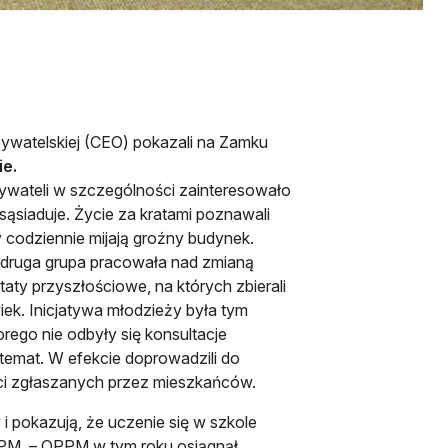
ywatelskiej (CEO) pokazali na Zamku
ie.
ywateli w szczególności zainteresowało
ąsiaduje. Życie za kratami poznawali
codziennie mijają groźny budynek.
t druga grupa pracowała nad zmianą
taty przyszłościowe, na których zbierali
k. Inicjatywa młodzieży była tym
orego nie odbyły się konsultacje
temat. W efekcie doprowadzili do
ości zgłaszanych przez mieszkańców.
i pokazują, że uczenie się w szkole
PM. – OPPM w tym roku osiągnął