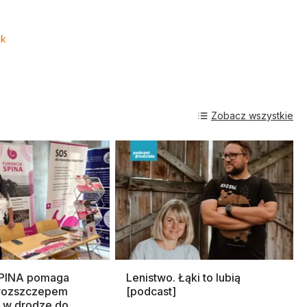
ik
Zobacz wszystkie
SPINA pomaga
Lenistwo. Łąki to lubią
rozszczepem
[podcast]
 w drodze do