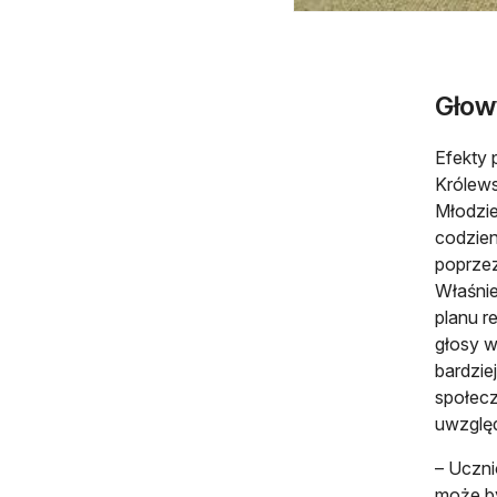
Głow
Efekty 
Królews
Młodzie
codzien
poprzez
Właśnie
planu r
głosy w
bardzie
społecz
uwzględ
– Uczni
może by