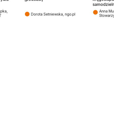
samodziel
●
epka,
Anna Mu
●
Dorota Setniewska, ngo.pl
T
Stowarz