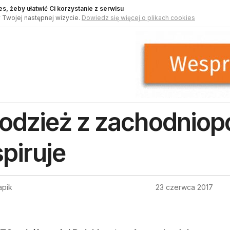
s, żeby ułatwić Ci korzystanie z serwisu
 Twojej następnej wizycie.
Dowiedz się więcej o plikach cookies
odzież z zachodnio
spiruje
apik
23 czerwca 2017