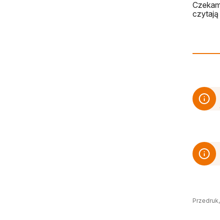
Czekamy
czytają 
Przedruk,