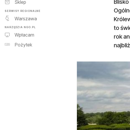
Blisko
Sklep
Ogóln
SERWISY REGIONALNE
Warszawa
Króle
to św
NARZĘDZIA NGO.PL
Wpłacam
rok an
najbli
Pożytek