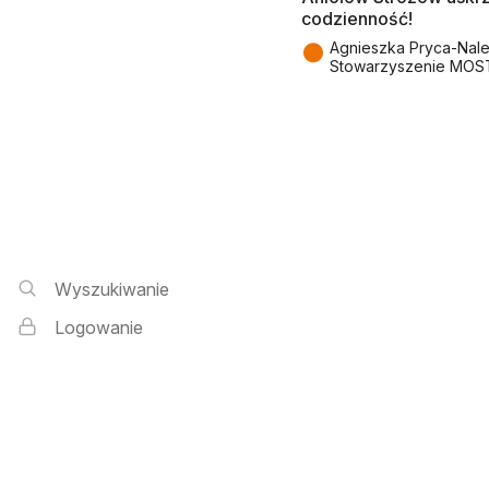
codzienność!
●
Agnieszka Pryca-Nal
Stowarzyszenie MOS
Wyszukiwarka i logowanie
Wyszukiwanie
Logowanie