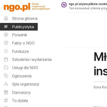
Publicystyka - ngo.pl
ngo.pl używa plików cookie
Portal
organizacji
Ten komunikat zniknie przy
pozarządowych
Menu główne
Strona główna
Publicystyka
Poradnik
Fakty o NGO
Fundusze
Mł
Szkolenia i wydarzenia
in
Usługi dla NGO
Ogłoszenia
Spis organizacji
Ilona Kn
Darowizny
To działa