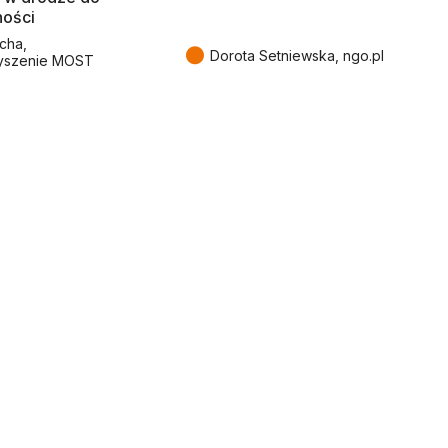
ności
cha,
●
Dorota Setniewska, ngo.pl
yszenie MOST