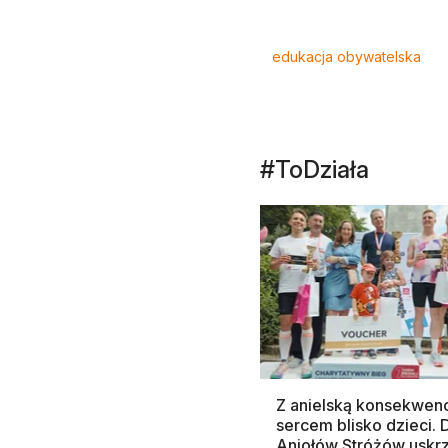
Tagi
edukacja obywatelska
#ToDziała
Z anielską konsekwenc
sercem blisko dzieci.
Aniołów Stróżów uskr