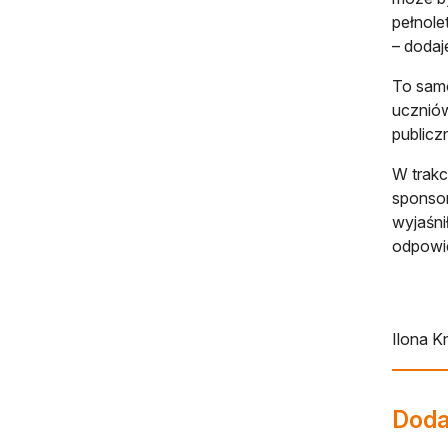
pełnole
– dodaj
To samo
uczniów
publicz
W trakc
sponsor
wyjaśni
odpowie
Ilona K
Dodaj