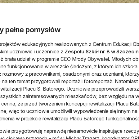
y pełne pomysłów
projektów edukacyjnych realizowanych z Centrum Edukacji Ob
kim uczniowie i uczennice z
Zespołu Szkół nr 8 w Szczecin
ż brała udział w programie CEO Młody Obywatel. Młodych ob
ne funkcjonowanie w areszcie śledczym, z którym ich szkoła s
 rozmowy z pracownikami, osadzonymi oraz uczniami, którzy 
 na ten temat przygotowali reportaż i fotoreportaż. Natomias
ewitalizacji Placu S. Batorego. Uczniowie przeprowadzili warsz
szystkich zainteresowanych mieszkańców, bez względu na wie
j cenna, że przed tworzeniem koncepcji rewitalizacji Placu Bat
ne, więc to uczniowie umożliwili wypowiedzenie się innym na 
nienia w projekcie rewitalizacji Placu Batorego funkcjonaln
owie przygotowują naprawdę niesamowicie inspirujące rzeczy 
ć ciekawą przygodą – mówi Michał Tragarz, koordynator OP