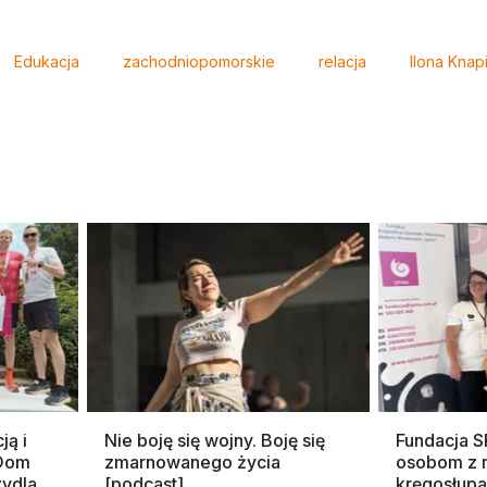
Edukacja
zachodniopomorskie
relacja
Ilona Knap
ją i
Nie boję się wojny. Boję się
Fundacja 
 Dom
zmarnowanego życia
osobom z 
zydla
[podcast]
kręgosłupa