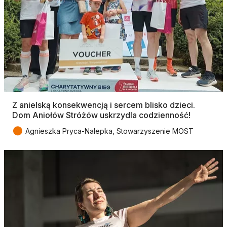
Z anielską konsekwencją i sercem blisko dzieci.
Dom Aniołów Stróżów uskrzydla codzienność!
●
Agnieszka Pryca-Nalepka, Stowarzyszenie MOST