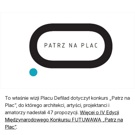
To właśnie wizji Placu Defilad dotyczył konkurs „Patrz na
Plac”, do którego architekci, artyści, projektanci i
amatorzy nadesłali 47 propozycji.
Więcej o IV Edycji
Międzynarodowego Konkursu FUTUWAWA „Patrz na
otwiera się w nowej karcie
Plac”
.