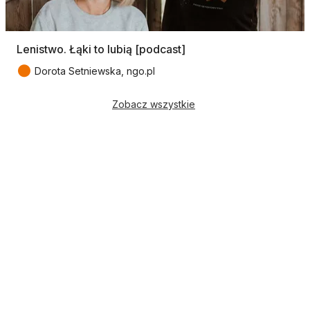
Lenistwo. Łąki to lubią [podcast]
●
Dorota Setniewska, ngo.pl
Zobacz wszystkie