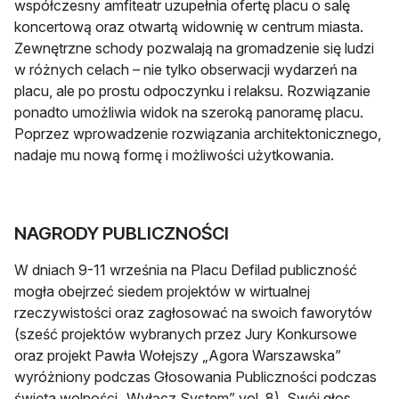
współczesny amfiteatr uzupełnia ofertę placu o salę
koncertową oraz otwartą widownię w centrum miasta.
Zewnętrzne schody pozwalają na gromadzenie się ludzi
w różnych celach – nie tylko obserwacji wydarzeń na
placu, ale po prostu odpoczynku i relaksu. Rozwiązanie
ponadto umożliwia widok na szeroką panoramę placu.
Poprzez wprowadzenie rozwiązania architektonicznego,
nadaje mu nową formę i możliwości użytkowania.
NAGRODY PUBLICZNOŚCI
W dniach 9-11 września na Placu Defilad publiczność
mogła obejrzeć siedem projektów w wirtualnej
rzeczywistości oraz zagłosować na swoich faworytów
(sześć projektów wybranych przez Jury Konkursowe
oraz projekt Pawła Wołejszy „Agora Warszawska”
wyróżniony podczas Głosowania Publiczności podczas
święta wolności „Wyłącz System” vol. 8). Swój głos