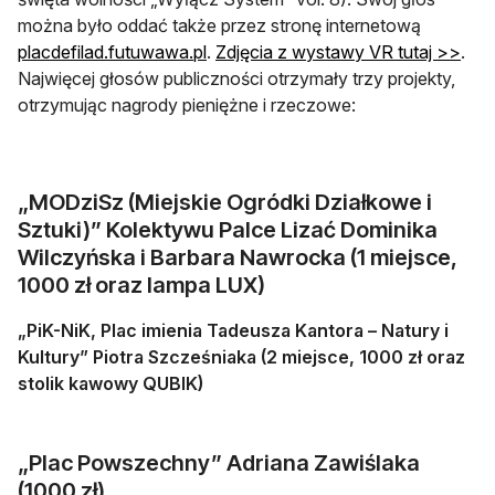
można było oddać także przez stronę internetową
otwiera się w nowej karcie
otwi
placdefilad.futuwawa.pl
.
Zdjęcia z wystawy VR tutaj >>
.
Najwięcej głosów publiczności otrzymały trzy projekty,
otrzymując nagrody pieniężne i rzeczowe:
„MODziSz (Miejskie Ogródki Działkowe i
Sztuki)” Kolektywu Palce Lizać Dominika
Wilczyńska i Barbara Nawrocka (1 miejsce,
1000 zł oraz lampa LUX)
„PiK-NiK, Plac imienia Tadeusza Kantora – Natury i
Kultury” Piotra Szcześniaka (2 miejsce, 1000 zł oraz
stolik kawowy QUBIK)
„Plac Powszechny” Adriana Zawiślaka
(1000 zł)