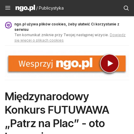
Publicystyka - ngo.pl
/ Publicystyka
ngo.pl używa plików cookies, żeby ułatwić Ci korzystanie z
serwisu
Ten komunikat zniknie przy Twojej następnej wizycie.
Dowiedz
się więcej o plikach cookies
Międzynarodowy
Konkurs FUTUWAWA
„Patrz na Plac” - oto