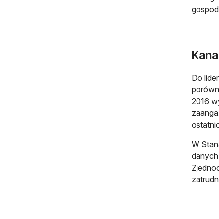
gospoda
Kana
Do lide
porówna
2016 wy
zaangaż
ostatnic
W Stan
danych 
Zjednoc
zatrudn