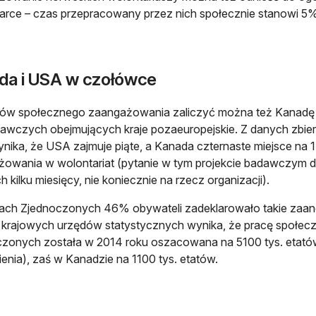
rce – czas przepracowany przez nich społecznie stanowi 5% 
da i USA w czołówce
rów społecznego zaangażowania zaliczyć można też Kanadę i 
wczych obejmujących kraje pozaeuropejskie. Z danych zbier
nika, że USA zajmuje piąte, a Kanada czternaste miejsce n
owania w wolontariat (pytanie w tym projekcie badawczym d
h kilku miesięcy, nie koniecznie na rzecz organizacji).
ach Zjednoczonych 46% obywateli zadeklarowało takie zaan
krajowych urzędów statystycznych wynika, że pracę społec
zonych została w 2014 roku oszacowana na 5100 tys. etató
ienia), zaś w Kanadzie na 1100 tys. etatów.