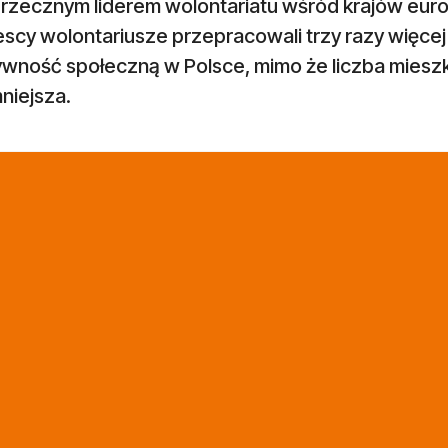
rzecznym liderem wolontariatu wśród krajów europ
scy wolontariusze przepracowali trzy razy więce
ywność społeczną w Polsce, mimo że liczba miesz
niejsza.