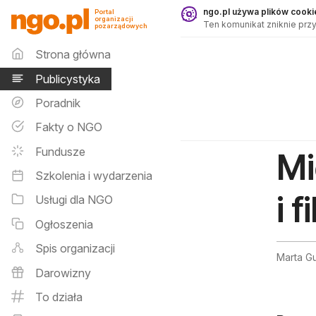
Publicystyka - ngo.pl
ngo.pl używa plików cookie
Portal
organizacji
Ten komunikat zniknie przy
pozarządowych
Menu główne
Strona główna
Publicystyka
Poradnik
Fakty o NGO
Fundusze
Mi
Szkolenia i wydarzenia
i f
Usługi dla NGO
Ogłoszenia
Spis organizacji
Marta G
Darowizny
To działa