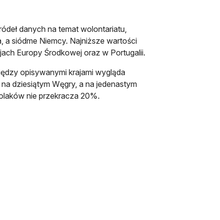
deł danych na temat wolontariatu,
a, a siódme Niemcy. Najniższe wartości
ach Europy Środkowej oraz w Portugalii.
między opisywanymi krajami wygląda
 na dziesiątym Węgry, a na jedenastym
olaków nie przekracza 20%.