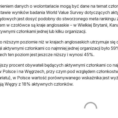
ieniem danych o wolontariacie mogą być dane na temat czł
stawie wyników badania World Value Survey dotyczących ak
ądowych jest dosyć podobny do stworzonego meta rankingu 
em w czołówce są kraje anglosaskie – w Wielkiej Brytanii, Ka
tywnymi członkami jednej lub kilku organizacji.
o niższym poziomie niż w krajach anglosaskich utrzymuje si
i aktywnymi członkami co najmniej jednej organizacji było 5
ch ten poziom jest jeszcze niższy i wynosi 45%.
jszy procent obywateli będących aktywnymi członkami co naj
w Polsce i na Węgrzech, przy czym pod względem członkostw
riatu), w Polsce wartość porównywanego wskaźnika jest wyż
ją Węgry z 18% aktywnych członków.