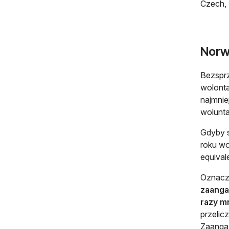
Czech, 
Norw
Bezsprz
wolonta
najmnie
wolunta
Gdyby s
roku wo
equival
Oznacz
zaanga
razy m
przelic
Zaangaż