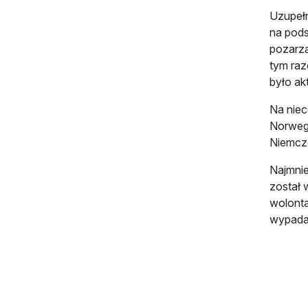
Uzupełn
na pod
pozarz
tym raz
było ak
Na niec
Norwegi
Niemcze
Najmnie
został 
wolonta
wypada