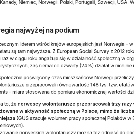
Kanady, Niemiec, Norwegii, Polski, Portugalii, Szwecji, USA, Wę
egia najwyżej na podium
ecznym liderem wśród krajów europejskich jest Norwegia – w
riatu są tam najwyższe. Z European Social Survey z 2012 r
j raz w ciągu roku angażuje się w działalność społeczną w or
rystycznych, zaś niemal co czwarty (24%) działał w nich nie r
połecznie poświęcony czas mieszkańców Norwegii przeliczyć
lontariusze przepracowali równowartość 148 tys. tzw. etatów 
ents – miara stosowana do pomiaru ekonomicznej wartości dzia
a to, że
norwescy wolontariusze przepracowali trzy razy 
żowane w aktywność społeczną w Polsce, mimo że liczba
niejsza
(GUS szacuje wolumen pracy społecznej Polaków w 2
zeniowych).
owanie norweskich wolontariuszy można też odnieść do ogół