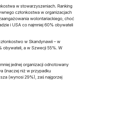
onkostwa w stowarzyszeniach. Ranking
tywnego członkostwa w organizacjach
zaangażowania wolontariackiego, choć
nadzie i USA co najmniej 60% obywateli
ę członkostwo w Skandynawii – w
9% obywateli, a w Szwecji 55%. W
mniej jednej organizacji odnotowany
a (inaczej niż w przypadku
sza (wynosi 29%), zaś najgorzej