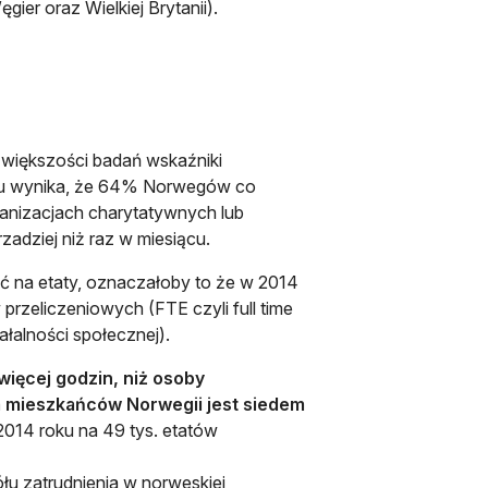
gier oraz Wielkiej Brytanii).
 większości badań wskaźniki
oku wynika, że 64% Norwegów co
ganizacjach charytatywnych lub
zadziej niż raz w miesiącu.
 na etaty, oznaczałoby to że w 2014
przeliczeniowych (FTE czyli full time
łalności społecznej).
więcej godzin, niż osoby
 mieszkańców Norwegii jest siedem
014 roku na 49 tys. etatów
u zatrudnienia w norweskiej