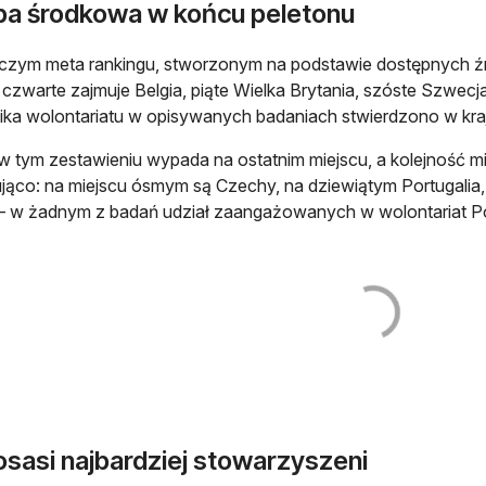
pa środkowa w końcu peletonu
zym meta rankingu, stworzonym na podstawie dostępnych źró
 czwarte zajmuje Belgia, piąte Wielka Brytania, szóste Szwecj
ka wolontariatu w opisywanych badaniach stwierdzono w kraj
w tym zestawieniu wypada na ostatnim miejscu, a kolejność 
jąco: na miejscu ósmym są Czechy, na dziewiątym Portugalia,
– w żadnym z badań udział zaangażowanych w wolontariat P
osasi najbardziej stowarzyszeni