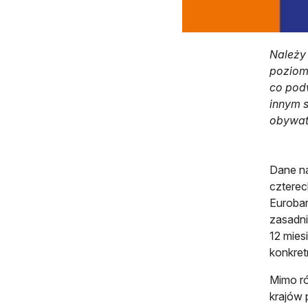
Należy
poziom
co pod
innym 
obywat
Dane na
czterec
Eurobar
zasadni
12 mies
konkret
Mimo ró
krajów 