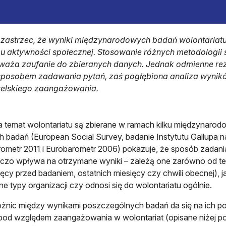
 zastrzec, że wyniki międzynarodowych badań wolontariatu
u aktywności społecznej. Stosowanie różnych metodologii 
waża zaufanie do zbieranych danych. Jednak odmienne rez
sposobem zadawania pytań, zaś pogłębiona analiza wyni
elskiego zaangażowania.
 temat wolontariatu są zbierane w ramach kilku międzynaro
h badań (European Social Survey, badanie Instytutu Gallupa 
ometr 2011 i Eurobarometr 2006) pokazuje, że sposób zadan
czo wpływa na otrzymane wyniki – zależą one zarówno od teg
ięcy przed badaniem, ostatnich miesięcy czy chwili obecnej), 
ne typy organizacji czy odnosi się do wolontariatu ogólnie.
żnic między wynikami poszczególnych badań da się na ich p
pod względem zaangażowania w wolontariat (opisane niżej por