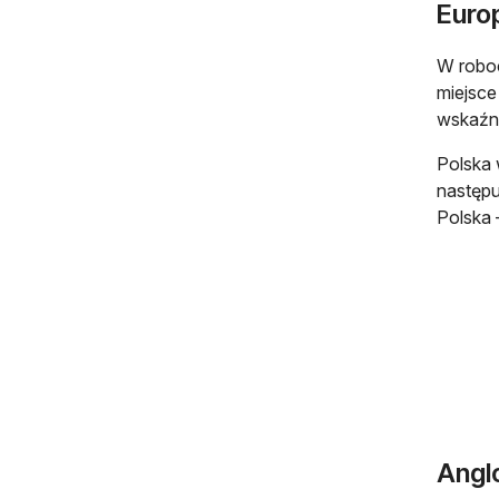
Euro
W roboc
miejsce
wskaźni
Polska 
następu
Polska 
Angl