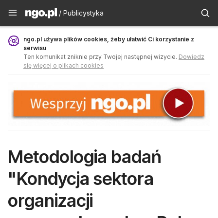
Publicystyka - ngo.pl
/ Publicystyka
ngo.pl używa plików cookies, żeby ułatwić Ci korzystanie z
serwisu
Ten komunikat zniknie przy Twojej następnej wizycie.
Dowiedz
się więcej o plikach cookies
Metodologia badań
"Kondycja sektora
organizacji