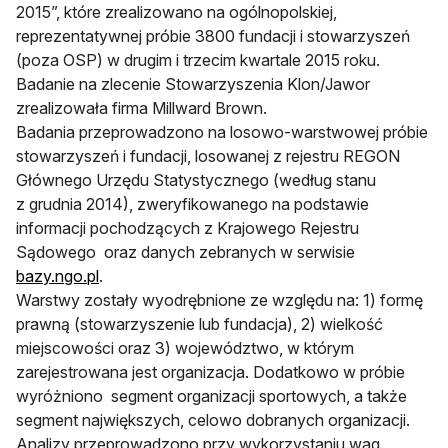
2015”, które zrealizowano na ogólnopolskiej,
reprezentatywnej próbie 3800 fundacji i stowarzyszeń
(poza OSP) w drugim i trzecim kwartale 2015 roku.
Badanie na zlecenie Stowarzyszenia Klon/Jawor
zrealizowała firma Millward Brown.
Badania przeprowadzono na losowo-warstwowej próbie
stowarzyszeń i fundacji, losowanej z rejestru REGON
Głównego Urzędu Statystycznego (według stanu
z grudnia 2014), zweryfikowanego na podstawie
informacji pochodzących z Krajowego Rejestru
Sądowego oraz danych zebranych w serwisie
otwiera się w nowej karcie
bazy.ngo.pl
.
Warstwy zostały wyodrębnione ze względu na: 1) formę
prawną (stowarzyszenie lub fundacja), 2) wielkość
miejscowości oraz 3) województwo, w którym
zarejestrowana jest organizacja. Dodatkowo w próbie
wyróżniono segment organizacji sportowych, a także
segment największych, celowo dobranych organizacji.
Analizy przeprowadzono przy wykorzystaniu wag