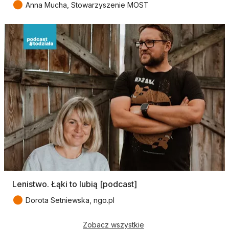
●
Anna Mucha, Stowarzyszenie MOST
Lenistwo. Łąki to lubią [podcast]
●
Dorota Setniewska, ngo.pl
Zobacz wszystkie